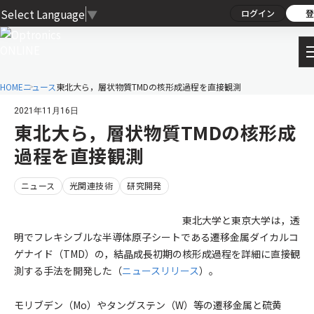
Select Language
▼
ログイン
登
HOME
ニュース
東北大ら，層状物質TMDの核形成過程を直接観測
2021年11月16日
東北大ら，層状物質TMDの核形成
過程を直接観測
ニュース
光関連技術
研究開発
東北大学と東京大学は，透
明でフレキシブルな半導体原子シートである遷移金属ダイカルコ
ゲナイド（TMD）の，結晶成長初期の核形成過程を詳細に直接観
測する手法を開発した（
ニュースリリース
）。
モリブデン（Mo）やタングステン（W）等の遷移金属と硫黄