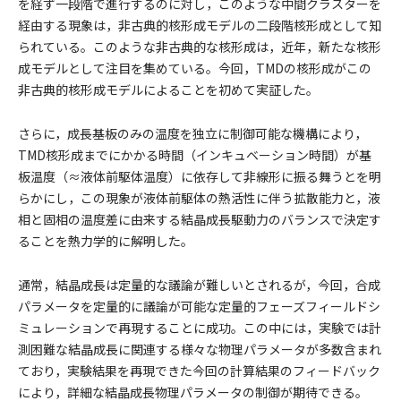
を経ず一段階で進行するのに対し，このような中間クラスターを
経由する現象は，非古典的核形成モデルの二段階核形成として知
られている。このような非古典的な核形成は，近年，新たな核形
成モデルとして注目を集めている。今回，TMDの核形成がこの
非古典的核形成モデルによることを初めて実証した。
さらに，成長基板のみの温度を独立に制御可能な機構により，
TMD核形成までにかかる時間（インキュベーション時間）が基
板温度（≈液体前駆体温度）に依存して非線形に振る舞うとを明
らかにし，この現象が液体前駆体の熱活性に伴う拡散能力と，液
相と固相の温度差に由来する結晶成長駆動力のバランスで決定す
ることを熱力学的に解明した。
通常，結晶成長は定量的な議論が難しいとされるが，今回，合成
パラメータを定量的に議論が可能な定量的フェーズフィールドシ
ミュレーションで再現することに成功。この中には，実験では計
測困難な結晶成長に関連する様々な物理パラメータが多数含まれ
ており，実験結果を再現できた今回の計算結果のフィードバック
により，詳細な結晶成長物理パラメータの制御が期待できる。