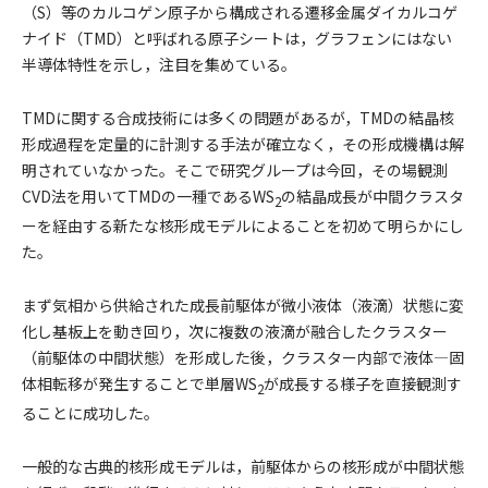
（S）等のカルコゲン原子から構成される遷移金属ダイカルコゲ
ナイド（TMD）と呼ばれる原子シートは，グラフェンにはない
半導体特性を示し，注目を集めている。
TMDに関する合成技術には多くの問題があるが，TMDの結晶核
形成過程を定量的に計測する手法が確立なく，その形成機構は解
明されていなかった。そこで研究グループは今回，その場観測
CVD法を用いてTMDの一種であるWS
の結晶成長が中間クラスタ
2
ーを経由する新たな核形成モデルによることを初めて明らかにし
た。
まず気相から供給された成長前駆体が微小液体（液滴）状態に変
化し基板上を動き回り，次に複数の液滴が融合したクラスター
（前駆体の中間状態）を形成した後，クラスター内部で液体―固
体相転移が発生することで単層WS
が成長する様子を直接観測す
2
ることに成功した。
一般的な古典的核形成モデルは，前駆体からの核形成が中間状態