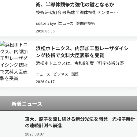
術、半導体競争力強化の鍵となるか
技術研究組合 最先端半導体技術センター
（LSTC）が進める光電融合型パッケージ技術の
Editor's Eye
ニュース
光関連技術
研究開発は、日本の半導体戦略において重要な転
換点を示している。ポスト5G時代におけるデー
2026.05.05
タ通信量の爆発的増大と電力消費の課題に対し、
電気…
浜松ホトニクス、内部加工型レーザダイシ
ング技術で文科大臣表彰を受賞
浜松ホトニクスは、令和8年度「科学技術分野の
文部科学大臣表彰（科学技術賞・開発部門）」に
ニュース
ビジネス
話題
おいて、「内部加工型レーザダイシング技術の開
発」で受賞したと発表した（ニュースリリー
2026.04.17
ス）。 同表彰は、社会経済や国民生活の発展に寄
与…
新着ニュース
東大、原子を流し続ける新分光法を開発 光格子時計
の連続計測へ前進
2026.08.07