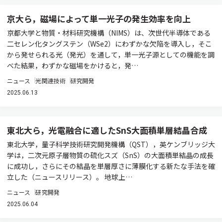
京大ら，磁場によって単一光子の発生効率を向上
京都大学と物質・材料研究機構（NIMS）は、次世代半導体である
二セレン化タングステン（WSe2）にわずかな欠陥を導入し，そこ
から発せられる光（発光）を通して，単一光子源としての機能を調
べた結果，わずかな磁場をかけると，発…
ニュース
光関連技術
研究開発
2025.06.13
東北大ら，光電融合に適したSnS大面積単層結晶合成
東北大学，量子科学技術研究開発機構（QST），英ケンブリッジ大
学は，二次元原子層物質の硫化スズ（SnS）の大面積単結晶の成長
に成功し，さらにその結晶を単層厚さに薄膜化する新たな手法を確
立した（ニュースリリース）。 地球上…
ニュース
研究開発
2025.06.04