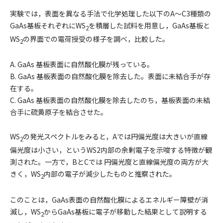
実験では，表面を異なる手法で化学処理した以下のA～C3種類の
GaAs基板それぞれにWS
を積層した試料を用意し，GaAs基板と
2
WS
の界面での電荷授受の様子を調べ，比較した。
2
A. GaAs 基板表面に自然酸化膜が残っている。
B. GaAs 基板表面の自然酸化膜を除去した。表面に未結合手が存
在する。
C. GaAs 基板表面の自然酸化膜を除去したのち，基板表面の未結
合手に硫黄原子を結合させた。
WS
の発光スペクトルをみると，Aでは円偏光度は大きいが直線
2
偏光度は小さい，というWS2内部の余剰電子を示唆する特徴が観
測された。一方で，BとCでは 円偏光度と直線偏光度の両方が大
きく，WS
内部の電子が減少したものと推察された。
2
このことは，GaAs表面の自然酸化膜によるエネルギー障壁が消
滅し，WS
からGaAs基板に電子が移動した結果として説明する
2