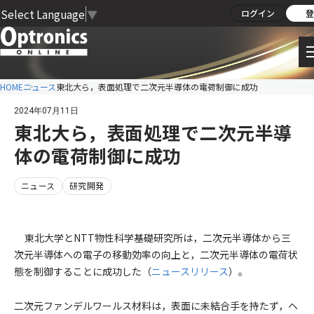
Select Language
▼
ログイン
登
HOME
ニュース
東北大ら，表面処理で二次元半導体の電荷制御に成功
2024年07月11日
東北大ら，表面処理で二次元半導
体の電荷制御に成功
ニュース
研究開発
東北大学とNTT物性科学基礎研究所は，二次元半導体から三
次元半導体への電子の移動効率の向上と，二次元半導体の電荷状
態を制御することに成功した（
ニュースリリース
）。
二次元ファンデルワールス材料は，表面に未結合手を持たず，ヘ