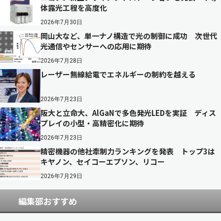
体露光工程を高度化
2026年7月30日
岡山大など、単一ナノ構造で光の制御に成功 次世代
光通信やセンサーへの応用に期待
2026年7月28日
レーザー無線給電でエネルギーの制約を越える
2026年7月23日
阪大と立命大、AlGaNで多色発光LEDを実証 ディス
プレイの小型・高精密化に期待
2026年7月23日
精密機器の他社牽制力ランキングを発表 トップ3は
キヤノン、セイコーエプソン、リコー
2026年7月29日
編集部おすすめ