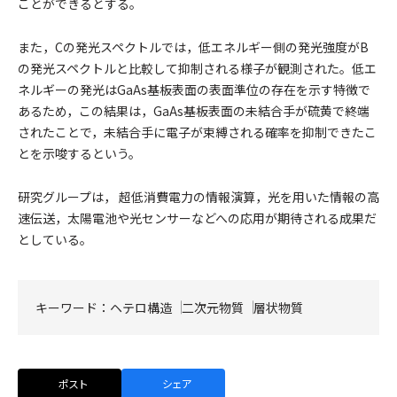
ことができるとする。
また，Cの発光スペクトルでは，低エネルギー側の発光強度がB
の発光スペクトルと比較して抑制される様子が観測された。低エ
ネルギーの発光はGaAs基板表面の表面準位の存在を示す特徴で
あるため，この結果は，GaAs基板表面の未結合手が硫黄で終端
されたことで，未結合手に電子が束縛される確率を抑制できたこ
とを示唆するという。
研究グループは， 超低消費電力の情報演算，光を用いた情報の高
速伝送，太陽電池や光センサーなどへの応用が期待される成果だ
としている。
キーワード：
ヘテロ構造
二次元物質
層状物質
ポスト
シェア