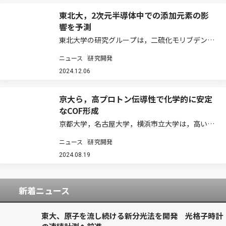
東北大，2次元半導体中での添加元素の影
響を予測
東北大学の研究グループは，二硫化モリブデンに
27種類の元素を導入した際の安定な原子構造や電
ニュース
研究開発
気特性を，密度汎関数理論に基づく精緻な計算機
シミュレーションにより明らかにした（ニュース
2024.12.06
リリース）。 単層が原子3個分の厚さから成…
京大ら，高プロトン伝導性で化学的に安定
なCOF形成
京都大学，名古屋大学，横浜市立大学は，高いプ
ロトン伝導性と高い化学的安定性を両立する高結
ニュース
研究開発
晶性の共有結合性有機構造体（COF）の形成に成
功した（ニュースリリース）。 COFの中心骨格に
2024.08.19
π電子系化合物を用いることで二次元平面…
新着ニュース
東大、原子を流し続ける新分光法を開発 光格子時計