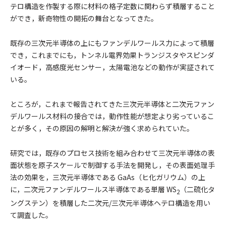
テロ構造を作製する際に材料の格子定数に関わらず積層すること
ができ，新奇物性の開拓の舞台となってきた。
既存の三次元半導体の上にもファンデルワールス力によって積層
でき，これまでにも，トンネル電界効果トランジスタやスピンダ
イオード，高感度光センサー，太陽電池などの動作が実証されて
いる。
ところが，これまで報告されてきた三次元半導体と二次元ファン
デルワールス材料の接合では，動作性能が想定より劣っているこ
とが多く，その原因の解明と解決が強く求められていた。
研究では，既存のプロセス技術を組み合わせて三次元半導体の表
面状態を原子スケールで制御する手法を開発し，その表面処理手
法の効果を，三次元半導体である GaAs（ヒ化ガリウム）の上
に，二次元ファンデルワールス半導体である単層 WS
（二硫化タ
2
ングステン）を積層した二次元/三次元半導体ヘテロ構造を用い
て調査した。