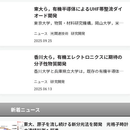
東大ら，有機半導体によるUHF帯整流ダイ
オード開発
東京大学，物質・材料研究機構，岡山大学，米ジ
ョージア工科大学，米コロラド大学は，有機半導
ニュース
光関連技術
研究開発
体を用いた整流ダイオードにおいて，920MHzの
交流電力を直流電力に実用的な効率で変換するこ
2025.09.25
とに，世界で初めて成功した（ニュースリリ…
香川大ら，有機エレクトロニクスに期待の
分子性物質開発
香川大学と兵庫県立大学は，既存の有機半導体に
対して，太鼓型分子を連結させることで，新しい
ニュース
研究開発
有機半導体を開発し，酸化還元に対する優れた安
定性を見出した（ニュースリリース）。 フェロセ
2025.06.13
ンは，太鼓型の特徴的な構造をもつ分子で，電…
新着ニュース
東大、原子を流し続ける新分光法を開発 光格子時計