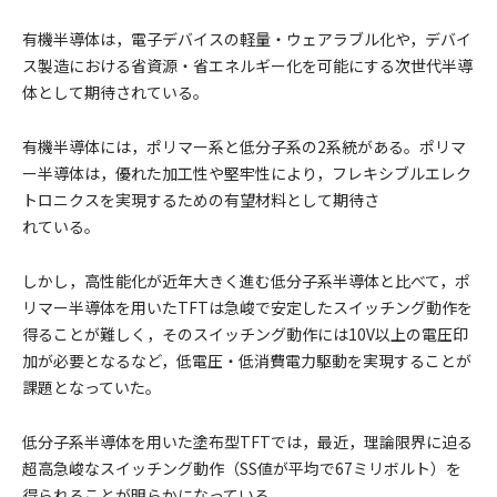
有機半導体は，電子デバイスの軽量・ウェアラブル化や，デバイ
ス製造における省資源・省エネルギー化を可能にする次世代半導
体として期待されている。
有機半導体には，ポリマー系と低分子系の2系統がある。ポリマ
ー半導体は，優れた加工性や堅牢性により，フレキシブルエレク
トロニクスを実現するための有望材料として期待さ
れている。
しかし，高性能化が近年大きく進む低分子系半導体と比べて，ポ
リマー半導体を用いたTFTは急峻で安定したスイッチング動作を
得ることが難しく，そのスイッチング動作には10V以上の電圧印
加が必要となるなど，低電圧・低消費電力駆動を実現することが
課題となっていた。
低分子系半導体を用いた塗布型TFTでは，最近，理論限界に迫る
超高急峻なスイッチング動作（SS値が平均で67ミリボルト）を
得られることが明らかになっている。