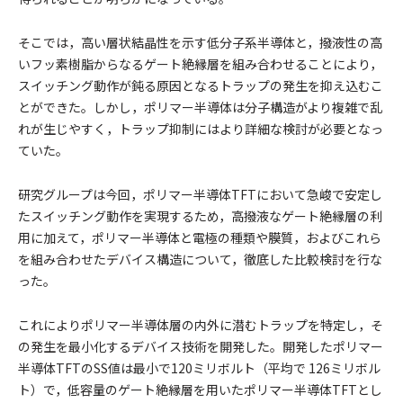
そこでは，高い層状結晶性を示す低分子系半導体と，撥液性の高
いフッ素樹脂からなるゲート絶縁層を組み合わせることにより，
スイッチング動作が鈍る原因となるトラップの発生を抑え込むこ
とができた。しかし，ポリマー半導体は分子構造がより複雑で乱
れが生じやすく，トラップ抑制にはより詳細な検討が必要となっ
ていた。
研究グループは今回，ポリマー半導体TFTにおいて急峻で安定し
たスイッチング動作を実現するため，高撥液なゲート絶縁層の利
用に加えて，ポリマー半導体と電極の種類や膜質，およびこれら
を組み合わせたデバイス構造について，徹底した比較検討を行な
った。
これによりポリマー半導体層の内外に潜むトラップを特定し，そ
の発生を最小化するデバイス技術を開発した。開発したポリマー
半導体TFTのSS値は最小で120ミリボルト（平均で 126ミリボル
ト）で，低容量のゲート絶縁層を用いたポリマー半導体TFTとし