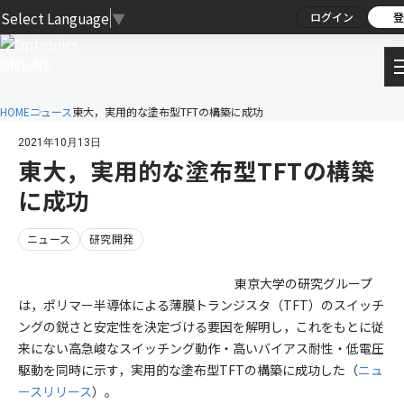
Select Language
▼
ログイン
登
HOME
ニュース
東大，実用的な塗布型TFTの構築に成功
2021年10月13日
東大，実用的な塗布型TFTの構築
に成功
ニュース
研究開発
東京大学の研究グループ
は，ポリマー半導体による薄膜トランジスタ（TFT）のスイッチ
ングの鋭さと安定性を決定づける要因を解明し，これをもとに従
来にない高急峻なスイッチング動作・高いバイアス耐性・低電圧
駆動を同時に示す，実用的な塗布型TFTの構築に成功した（
ニュ
ースリリース
）。