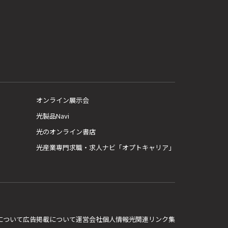
オンライン展示会
光製品Navi
光のオンライン書店
光産業専門求職・求人ナビ「オプトキャリア」
E について
広告掲載について
運営会社
個人情報
光関連リンク集