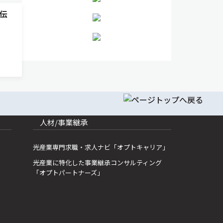
伝
磁性
て捉
ニュ
人材/事業継承
光産業専門求職・求人ナビ「オプトキャリア」
光産業に特化した事業継承コンサルティング
「オプトパートナーズ」