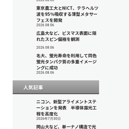
2026.08.06
東京農工大とNICT、テラヘルツ
波を95％吸収する薄型メタサー
フェスを開発
2026.08.06
広島大など、ビスマス表面に隠
れたスピン偏極を観測
2026.08.06
名大、蛍光寿命を利用して同色
蛍光タンパク質の多重イメージ
ングに成功
2026.08.06
人気記事
ニコン、新型アライメントステ
ーションを発表 半導体露光工
程を高度化
2026年7月30日
岡山大など、単一ナノ構造で光