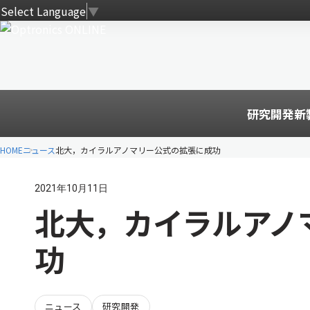
Select Language
▼
研究開発
新
HOME
ニュース
北大，カイラルアノマリー公式の拡張に成功
2021年10月11日
北大，カイラルアノ
功
ニュース
研究開発