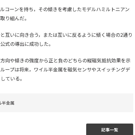
イルコーンを持ち，その傾きを考慮したモデルハミルトニアン
に取り組んだ。
と互いに向き合う，または互いに反るように傾く場合の2通り
ー公式の導出に成功した。
く方向や傾きの強度から正と負のどちらの縦磁気抵抗効果を示
グループは将来，ワイル半金属を磁気センサやスイッチングデ
としている。
ル半金属
記事一覧