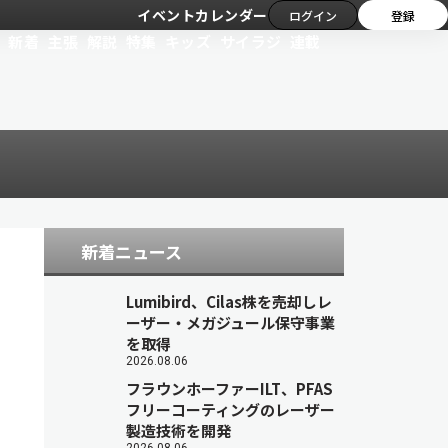
イベントカレンダー
ログイン
登録
新着
主張
解説
特集
キッズ
サイラジ
連載
新着ニュース
Lumibird、Cilas株を売却しレ
ーザー・メガジュール保守事業
を取得
2026.08.06
フラウンホーファーILT、PFAS
フリーコーティングのレーザー
製造技術を開発