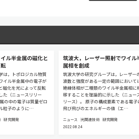
ワイル半金属の磁化と
筑波大，レーザー照射でワイル
反転
属相を創成
学は，トポロジカル物質
筑波大学の研究グループは，レーザー
ワイル半金属中の電子が
波数と強度がある⼀定の範囲において
と磁化を光によって反転
絶縁体相が⼆種類のワイル半⾦属相に
した（ニュースリリー
移することを理論的に⽰した（ニュー
金属の中の電子は質量ゼロ
リース）。 原⼦の構成要素である電⼦
ル粒子のように…
⾶び⾶びのエネルギーの値（エ…
術
研究開発
ニュース
光関連技術
研究開発
2022.08.24