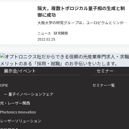
阪大，複数トポロジカル量子相の生成と制
御に成功
大阪大学の研究グループは，ユーロピウムとリンから
なる磁性半金属において，複数のトポロジカル量子相
ニュース
研究開発
の磁場による生成と制御に世界で初めて成功した（ニ
2022.02.25
ュースリリース）。 最近注目を集めているトポロジカ
ル半金属における電子は，集…
展示会/イベント
セミナー
OPIE
セミナー一覧
ー 量子イノベーションフェア
光・レーザー関西
Photonics Innovation
レーザーソリューション