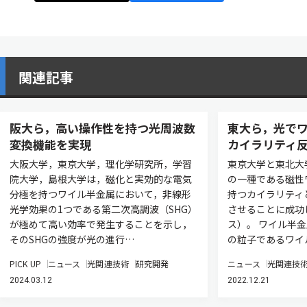
関連記事
阪大ら，高い操作性を持つ光周波数
東大ら，光で
変換機能を実現
カイラリティ
大阪大学，東京大学，理化学研究所，学習
東京大学と東北大
院大学，島根大学は，磁化と実効的な電気
の一種である磁性
分極を持つワイル半金属において，非線形
持つカイラリティ
光学効果の1つである第二次高調波（SHG）
させることに成功
が極めて高い効率で発生することを示し，
ス）。 ワイル半
そのSHGの強度が光の進行…
の粒子であるワイ
PICK UP
ニュース
光関連技術
研究開発
ニュース
光関連技
2024.03.12
2022.12.21