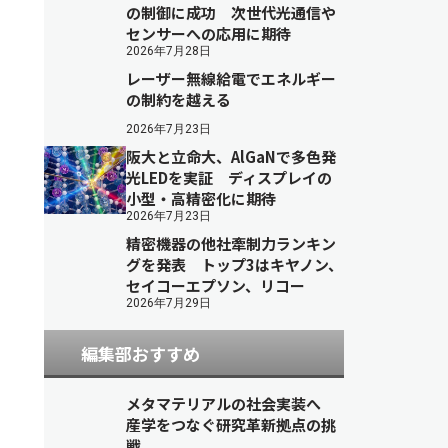
の制御に成功 次世代光通信や
センサーへの応用に期待
2026年7月28日
レーザー無線給電でエネルギー
の制約を越える
2026年7月23日
阪大と立命大、AlGaNで多色発
光LEDを実証 ディスプレイの
小型・高精密化に期待
2026年7月23日
精密機器の他社牽制力ランキン
グを発表 トップ3はキヤノン、
セイコーエプソン、リコー
2026年7月29日
編集部おすすめ
メタマテリアルの社会実装へ
産学をつなぐ研究革新拠点の挑
戦