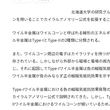
北海道大学の研究グ
ンを用いることでカイラルアノマリー公式を拡張する
ワイル半金属はワイルコーンと呼ばれる線形のエネル
ル半金属はType-IとType-IIの2種類に分類される。
また，ワイルコーン周辺の電子はカイラリティを持つ
存されている。しかしながら外部から磁場と電場の両
じ，それに起因してType-Iワイル半金属は負の縦磁気抵
ワイル半金属が負のみならず正の縦磁気抵抗効果を示
Type-Iワイル半金属における負の縦磁気抵抗効果発
カイラルアノマリー公式で説明されてきた。しかし，Typ
IIワイル半金属におけるワイルコーンが傾いているた