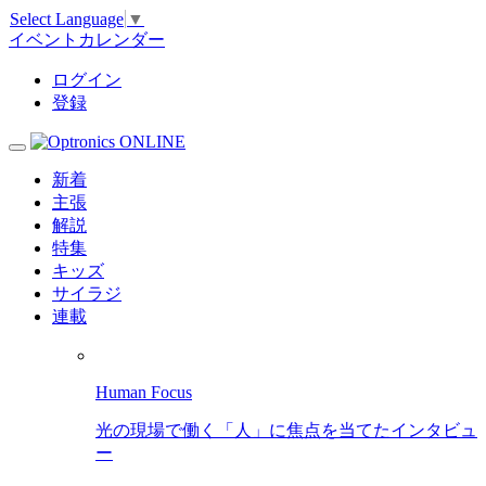
Select Language
▼
イベントカレンダー
ログイン
登録
新着
主張
解説
特集
キッズ
サイラジ
連載
Human Focus
光の現場で働く「人」に焦点を当てたインタビュ
ー