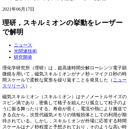
2021年06月17日
理研，スキルミオンの挙動をレーザー
で解明
ニュース
光関連技術
研究開発
理化学研究所（理研）は，超高速時間分解ローレンツ電子顕
微鏡を用いて，磁気スキルミオンがナノ秒～マイクロ秒の時
間スケールで柔軟な変形を繰り返すことを発見した（
ニュー
スリリース
）。
磁気スキルミオン（スキルミオン）はナノメートルサイズの
スピン渦であり，密集して格子を組んだり孤立して粒子のよ
うに振る舞ったりする。寿命が長く，電流や熱により搬送で
きる点から，次世代磁気メモリの情報担体としての利用が期
待されている。しかし，スキルミオンが外場に応答する時間
スケールはナノ秒程度と予想されており，そのような高い時