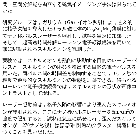
間・空間分解能を両立する磁気イメージング手法は限られて
いた。
研究グループは，ガリウム（Ga）イオン照射により意図的
に格子欠陥を導入したキラル磁性体のCo
Zn
Mn
薄膜に対し
9
9
2
てナノ秒パルスレーザーを照射し，試料を急速に加熱した。
そして，超高速時間分解ローレンツ電子顕微鏡法を用いて，
熱に駆動されるスキルミオンを観測した。
実験では，スキルミオンを熱的に駆動する目的のレーザーパ
ルスと，スキルミオンの応答を検出する目的の電子パルスを
用いた。両パルス間の時間差を制御することで，10ナノ秒の
精度で過渡的なスキルミオンの状態を追跡できる。得られる
ローレンツ電子顕微鏡像では，スキルミオンの形状が画像コ
ントラストとして現れる。
レーザー照射前は，格子欠陥の影響により歪んだスキルミオ
2
ンが観測される。ここにナノ秒パルスレーザーを5mJ/cm
の
強度で照射すると，試料は急速に熱せられ，歪んだスキルミ
オンが，270ナノ秒後にはほぼ6回対称のクラスター構造に近
づくことを見いだした。