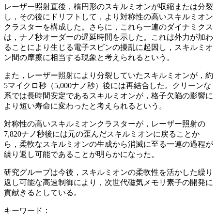
レーザー照射直後，楕円形のスキルミオンが収縮または分裂
し，その後にドリフトして，より対称性の高いスキルミオン
クラスターを構成した。さらに，これら一連のダイナミクス
は，ナノ秒オーダーの遅延時間を示した。これは外力が加わ
ることにより生じる電子スピンの擾乱に起因し，スキルミオ
ン間の摩擦に相当する現象と考えられるという。
また，レーザー照射により分裂していたスキルミオンが，約
5マイクロ秒（5,000ナノ秒）後には再結合した。クリーンな
系では長時間安定であるスキルミオンが，格子欠陥の影響に
より短い寿命に変わったと考えられるという。
対称性の高いスキルミオンクラスターが，レーザー照射の
7,820ナノ秒後には元の歪んだスキルミオンに戻ることか
ら，柔軟なスキルミオンの生成から消滅に至る一連の過程が
繰り返し可能であることが明らかになった。
研究グループは今後，スキルミオンの柔軟性を活かした繰り
返し可能な高速制御により，次世代磁気メモリ素子の開発に
貢献きるとしている。
キーワード：