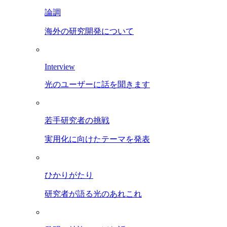
論調
海外の研究開発について
Interview
光のユーザーに話を聞きます
若手研究者の挑戦
実用化に向けたテーマを発表
ひかりがたり
研究者が語る光のあれこれ