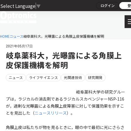
Select Language
▼
ログイン
登
HOME
ニュース
岐阜薬科大，光曝露による角膜上皮保護機構を解明
2021年05月17日
岐阜薬科大，光曝露による角膜上
皮保護機構を解明
ニュース
ライフサイエンス
光関連技術
研究開発
岐阜薬科大学の研究グルー
プは，ラジカルの消去剤であるラジカルスカベンジャーNSP-116
が，過剰な光曝露による角膜上皮障害に対して保護効果を示すこ
とを見出した（
ニュースリリース
）。
角膜上皮は私たちが物を見るときに，眼の中で最初に光にさらさ