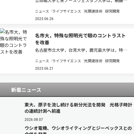
立命館大学と米ノースウェスタン大学は，網膜に
存在する新しいシナプス機構を発見し，視力に影
ニュース
ライフサイエンス
光関連技術
研究開発
響を与える疾患や症状に対する標的治療薬の開発
を促進する可能性があると発表した（ニュースリ
2023.06.26
リース）。 錐体視細胞からの神経伝達物質の放…
名市大，特殊な照明光で眼のコントラスト
を改善
名古屋市立大学，台湾大学，鹿児島大学は，特殊
な照明光を用いることによって視力（コントラス
ニュース
ライフサイエンス
光関連技術
研究開発
ト感度）を改善することが可能であることを発見
した（ニュースリリース）。 眼球の網膜には，明
2023.06.21
るいところで色を識別する錐体細胞，暗いとこ…
新着ニュース
東大、原子を流し続ける新分光法を開発 光格子時計
の連続計測へ前進
2026.08.07
ウシオ電機、ウシオライティングとジーベックスとの