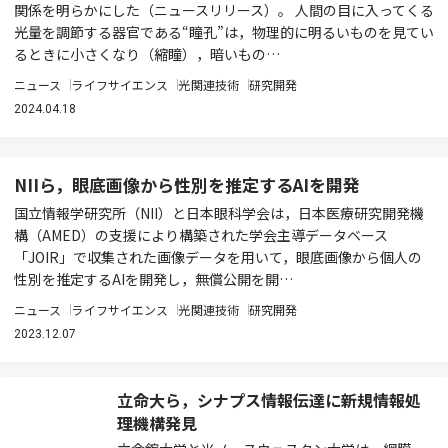
関係を明らかにした（ニュースリリース）。 人間の目に入ってくる
光量を調節する器官である“瞳孔”は，物理的に明るいものを見てい
るときに小さくなり（縮瞳），暗いもの…
ニュース
ライフサイエンス
光関連技術
研究開発
2024.04.18
NIIら，眼底画像から性別を推定するAIを開発
国立情報学研究所（NII）と日本眼科学会は，日本医療研究開発機
構（AMED）の支援により構築された学会主導データベース
「JOIR」で収集された画像データを用いて，眼底画像から個人の
性別を推定するAIを開発し，無償公開を開…
ニュース
ライフサイエンス
光関連技術
研究開発
2023.12.07
立命大ら，シナプス情報伝達に新規情報処
理機構発見