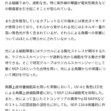
れる組織であり，過剰な光，特に紫外線の曝露が電気性眼炎など
の眼傷害を引き起こすことが知られている。
また近年普及しているタブレットなどの端末には発光ダイオード
が使用されており，それらから発せられる光にはエネルギー量の
高い青色光が多く含まれているが，それらによる角膜への影響に
ついてはほとんど明らかにされていなかった。
光による細胞障害にはラジカルによる酸化ストレスが関与するた
め，ラジカルスカベンジャーが過剰な光から細胞を守る働きが期
待できる。そこで研究グループはラジカルスカベンジャーとして
働くNSP-116という化合物を用い，光による角膜からの保護につ
いて検討を行なった。
角膜上皮培養細胞系を用いた実験において，UV-Aと青色LED光
による角膜上皮細胞障害に対してNSP-116は細胞死を抑制した。
また，光によって生じたミトコンドリアの異常やp38 MAPKなど
のストレス応答経路の活性化に対しても，NSP-116は保護的に作
用したという。