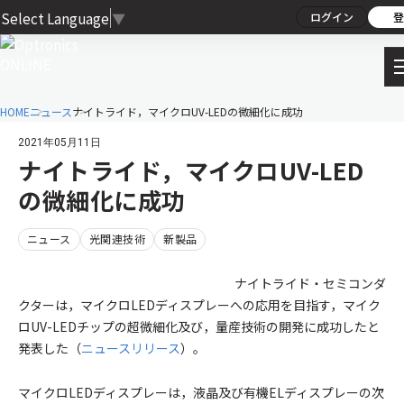
Select Language
▼
ログイン
登
HOME
ニュース
ナイトライド，マイクロUV-LEDの微細化に成功
2021年05月11日
ナイトライド，マイクロUV-LED
の微細化に成功
ニュース
光関連技術
新製品
ナイトライド・セミコンダ
クターは，マイクロLEDディスプレーへの応用を目指す，マイク
ロUV-LEDチップの超微細化及び，量産技術の開発に成功したと
発表した（
ニュースリリース
）。
マイクロLEDディスプレーは，液晶及び有機ELディスプレーの次