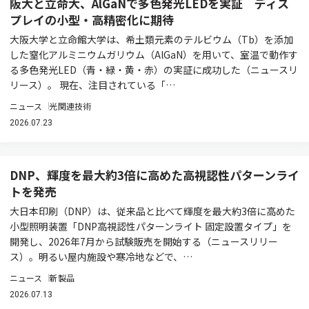
阪大と立命大、AlGaNで多色発光LEDを実証 ディス
プレイの小型・高精密化に期待
大阪大学と立命館大学は、希土類元素のテルビウム（Tb）を添加
した窒化アルミニウムガリウム（AlGaN）を用いて、室温で動作す
る多色発光LED（青・緑・黄・赤）の実証に成功した（ニュースリ
リース）。 現在、注目されている「…
ニュース
光関連技術
2026.07.23
DNP、輝度を最大約3倍に高めた高視認性パターンライ
トを発売
大日本印刷（DNP）は、従来品と比べて輝度を最大約3倍に高めた
小型照明装置「DNP高視認性パターンライト 固定設置タイプ」を
開発し、2026年7月から試験販売を開始する（ニュースリリー
ス）。明るい屋内施設や寒冷地などで、…
ニュース
新製品
2026.07.13