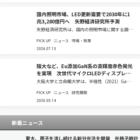
国内照明市場、LED更新需要で2030年に1
兆3,280億円へ 矢野経済研究所予測
矢野経済研究所は、国内の照明市場に関する調査
結果を発表した（ニュースリリース）。2025年
PICK UP
ニュース
市場・政策
の国内照明総市場規模は、前年比3.8％増の1兆
910億2,500万円と推計している。既設の蛍光灯
2026.07.13
などからLED照明への更新需要が、…
阪大など、Eu添加GaN系の高輝度赤色発光
を実現 次世代マイクロLEDディスプレイ
に期待
大阪大学と立命館大学は、半極性（2021）GaN
上にEu添加GaN薄膜を成長することで、極めて発
PICK UP
ニュース
研究開発
光効率の高いEu発光中心が優先的に形成されるこ
とを明らかにした（ニュースリリース）。 近年、
2026.05.14
超高精細な次世代マイクロLEDデ…
新着ニュース
東大、原子を流し続ける新分光法を開発 光格子時計