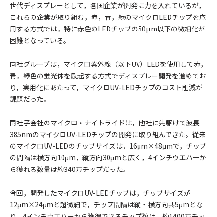
世代ディスプレーとして，各国企業が開発に力を入れているが，
これらの企業が取り組む，赤，青，緑のマイクロLEDチップを応
用する方式では，特に赤色のLEDチップの50µm以下の微細化が
困難となっている。
同社グループは，マイクロ紫外線（以下UV）LEDを使用して赤，
青，緑色の蛍光体を励起する方式でディスプレー開発を進めてお
り，実用化にあたって，マイクロUV-LEDチップのコスト削減が
課題だった。
同社子会社のマイクロ・ナイトライドは，他社に先駆けて波長
385nmのマイクロUV-LEDチップの開発に取り組んできた。従来
のマイクロUV-LEDのチップサイズは，16μm×48μmで，チップ
の間隔は横方向10μm，縦方向30μmと広く，4インチウエハーか
ら獲れる数量は約340万チップだった。
今回，開発したマイクロUV-LEDチップは，チップサイズが
12μm×24μmと超微細で，チップ間隔は縦・横方向共5μmとな
り，4インチウエハーから獲得できるチップ数は，約1400万チッ