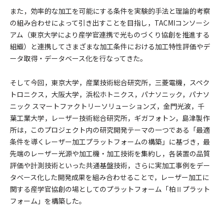
また，効率的な加工を可能にする条件を実験的手法と理論的考察
の組み合わせによって引き出すことを目指し，TACMIコンソーシ
アム（東京大学により産学官連携で光ものづくり協創を推進する
組織）と連携してさまざまな加工条件における加工特性評価やデ
ータ取得・データベース化を行なってきた。
そして今回，東京大学，産業技術総合研究所，三菱電機，スペク
トロニクス，大阪大学，浜松ホトニクス，パナソニック，パナソ
ニック スマートファクトリーソリューションズ，金門光波，千
葉工業大学，レーザー技術総合研究所，ギガフォトン，島津製作
所は，このプロジェクト内の研究開発テーマの一つである「最適
条件を導くレーザー加工プラットフォームの構築」に基づき，最
先端のレーザー光源や加工機・加工技術を集約し，各装置の品質
評価や計測技術といった共通基盤技術，さらに実加工事例をデー
タベース化した開発成果を組み合わせることで，レーザー加工に
関する産学官協創の場としてのプラットフォーム「柏Ⅱプラット
フォーム」を構築した。