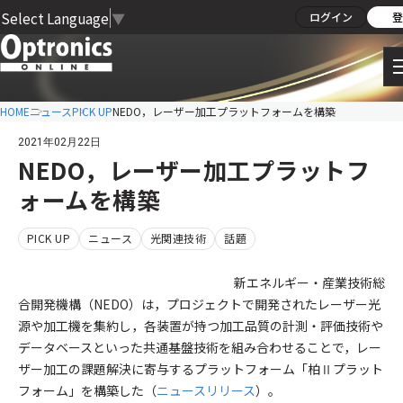
Select Language
▼
ログイン
登
HOME
ニュース
PICK UP
NEDO，レーザー加工プラットフォームを構築
2021年02月22日
NEDO，レーザー加工プラットフ
ォームを構築
PICK UP
ニュース
光関連技術
話題
新エネルギー・産業技術総
合開発機構（NEDO）は，プロジェクトで開発されたレーザー光
源や加工機を集約し，各装置が持つ加工品質の計測・評価技術や
データベースといった共通基盤技術を組み合わせることで，レー
ザー加工の課題解決に寄与するプラットフォーム「柏Ⅱプラット
フォーム」を構築した（
ニュースリリース
）。