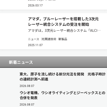
し、半導体後工程向けレーザー加工装置事業の強
化に乗り出す。これまで同社は深紫外レーザーな
2026.03.17
どの光源技術を活かし、主に半導体前工程の…
アマダ，ブルーレーザーを搭載した3次元
レーザー統合システムの受注を開始
アマダは，3次元レーザー統合システム「ALCIS-
1008e」のブルーレーザー発振器・スキャナーヘ
ニュース
光関連技術
新製品
ッド仕様の正式受注を開始した（ニュースリリー
ス）。
2025.11.07
「ALCIS（AdvancedLaserCubeIntegratedS…
新着ニュース
東大、原子を流し続ける新分光法を開発 光格子時計
の連続計測へ前進
2026.08.07
ウシオ電機、ウシオライティングとジーベックスとの
合併を発表
2026.08.07