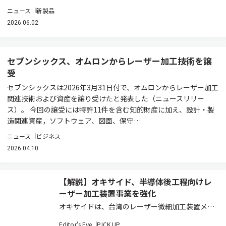
ニュース
新製品
2026.06.02
セブンシックス、オムロンからレーザー加工技術を譲
受
セブンシックスは2026年3月31日付で、オムロンからレーザー加工
関連技術および資産を譲り受けたと発表した（ニュースリリー
ス）。 今回の譲受には特許11件を含む知的財産に加え、設計・製
造関連資産，ソフトウェア、図面、保守…
ニュース
ビジネス
2026.04.10
【解説】オキサイド、半導体後工程向けレ
ーザー加工装置事業を強化
オキサイドは、台湾のレーザー微細加工装置メー
カーBoliteと業務提携に関する基本合意を締結
Editor's Eye
PICK UP