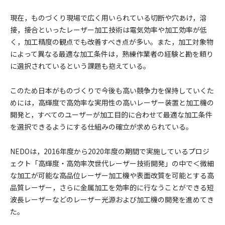
現在，ものづくり現場で広く用いられている切断や穴あけ，溶
接，接合といったレーザー加工技術は電気効率や加工効率が低
く，加工精度の観点でも改善すべき点が多い。また，加工対象物
によって異なる最適な加工条件は，熟練作業者の経験と勘を頼り
に選択されているという課題も抱えている。
このため日本がものづくりで今後も高い競争力を保持していくた
めには，高輝度で高効率な実用性の高いレーザー装置と加工機の
開発と，すべてのユーザーが加工目的に合わせて最適な加工条件
を選択できるようにする仕組みの確立が求められている。
NEDOは，2016年度から2020年度の期間で実施しているプロジ
ェクト「高輝度・高効率次世代レーザー技術開発」の中で＜微細
な加工が可能な高品位レーザー加工機や表面改質を可能とする高
品質レーザー，さらに金属加工を効率的に行なうことができる短
波長レーザーなどのレーザー光源および加工機の開発を進めてき
た。