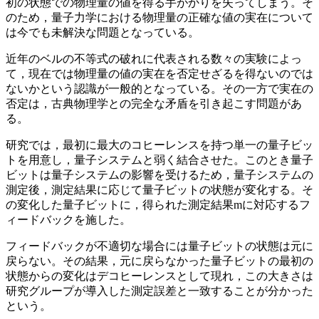
初の状態での物理量の値を得る手がかりを失ってしまう。そ
のため，量子力学における物理量の正確な値の実在について
は今でも未解決な問題となっている。
近年のベルの不等式の破れに代表される数々の実験によっ
て，現在では物理量の値の実在を否定せざるを得ないのでは
ないかという認識が一般的となっている。その一方で実在の
否定は，古典物理学との完全な矛盾を引き起こす問題があ
る。
研究では，最初に最大のコヒーレンスを持つ単一の量子ビッ
トを用意し，量子システムと弱く結合させた。このとき量子
ビットは量子システムの影響を受けるため，量子システムの
測定後，測定結果に応じて量子ビットの状態が変化する。そ
の変化した量子ビットに，得られた測定結果mに対応するフ
ィードバックを施した。
フィードバックが不適切な場合には量子ビットの状態は元に
戻らない。その結果，元に戻らなかった量子ビットの最初の
状態からの変化はデコヒーレンスとして現れ，この大きさは
研究グループが導入した測定誤差と一致することが分かった
という。