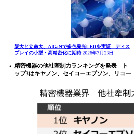
阪大と立命大、AlGaNで多色発光LEDを実証 ディス
プレイの小型・高精密化に期待
2026年7月23日
精密機器の他社牽制力ランキングを発表 ト
ップ3はキヤノン、セイコーエプソン、リコー