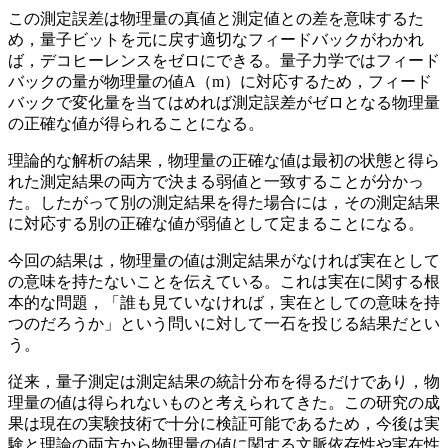
この測定誤差は物理量の真値と測定値との差を意味するた
め，量子ビットを元に戻す適切なフィードバックがわかれ
ば，デコヒーレンスをゼロにできる。量子力学ではフィード
バックの量が物理量の値A（m）に対応するため，フィード
バックで変化量を当てはめれば測定誤差がゼロとなる物理量
の正確な値が得られることになる。
理論的な解析の結果，物理量の正確な値は最初の状態と得ら
れた測定結果の両方で決まる弱値と一致することが分かっ
た。したがって別の測定結果を得た場合には，その測定結果
に対応する別の正確な値が弱値として定まることになる。
今回の結果は，物理量の値は測定結果がなければ実在として
の意味を持たないことを伝えている。これは実在に関する根
本的な問題，「誰も見ていなければ，実在としての意味を持
つのだろうか」という問いに対して一石を投じる結果だとい
う。
従来，量子測定は測定結果の統計分布を得るだけであり，物
理量の値は得られないものと考えられてきた。この研究の成
果は現在の実験技術で十分に検証可能であるため，今後は実
験と理論の両方から物理量の値に関する文脈依存性や実在性