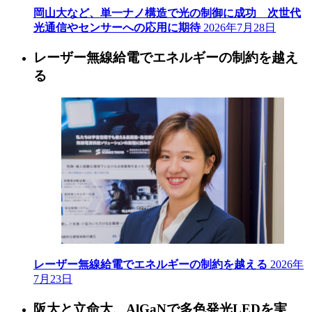
岡山大など、単一ナノ構造で光の制御に成功 次世代
光通信やセンサーへの応用に期待
2026年7月28日
レーザー無線給電でエネルギーの制約を越え
る
レーザー無線給電でエネルギーの制約を越える
2026年
7月23日
阪大と立命大、AlGaNで多色発光LEDを実