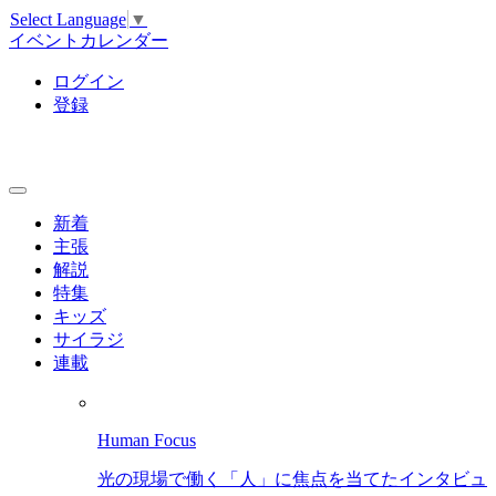
Select Language
▼
イベントカレンダー
ログイン
登録
新着
主張
解説
特集
キッズ
サイラジ
連載
Human Focus
光の現場で働く「人」に焦点を当てたインタビュ