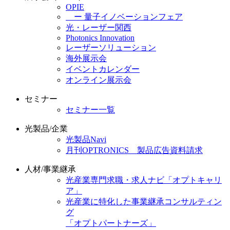
OPIE
ー 量子イノベーションフェア
光・レーザー関西
Photonics Innovation
レーザーソリューション
海外展示会
イベントカレンダー
オンライン展示会
セミナー
セミナー一覧
光製品/企業
光製品Navi
月刊OPTRONICS 製品広告資料請求
人材/事業継承
光産業専門求職・求人ナビ「オプトキャリ
ア」
光産業に特化した事業継承コンサルティン
グ
「オプトパートナーズ」