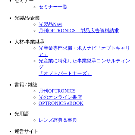
セミナー
セミナー一覧
光製品/企業
光製品Navi
月刊OPTRONICS 製品広告資料請求
人材/事業継承
光産業専門求職・求人ナビ「オプトキャリ
ア」
光産業に特化した事業継承コンサルティン
グ
「オプトパートナーズ」
書籍 / 雑誌
月刊OPTRONICS
光のオンライン書店
OPTRONICS eBOOK
光用語
レンズ辞典＆事典
運営サイト