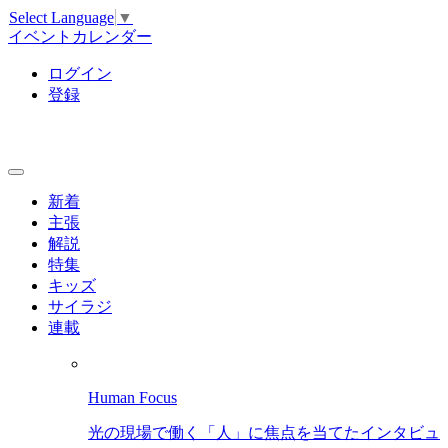
Select Language
▼
イベントカレンダー
ログイン
登録
新着
主張
解説
特集
キッズ
サイラジ
連載
Human Focus
光の現場で働く「人」に焦点を当てたインタビュ