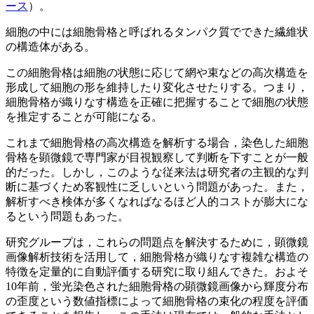
ース
）。
細胞の中には細胞骨格と呼ばれるタンパク質でできた繊維状
の構造体がある。
この細胞骨格は細胞の状態に応じて網や束などの高次構造を
形成して細胞の形を維持したり変化させたりする。つまり，
細胞骨格が織りなす構造を正確に把握することで細胞の状態
を推定することが可能になる。
これまで細胞骨格の高次構造を解析する場合，染色した細胞
骨格を顕微鏡で専門家が目視観察して判断を下すことが一般
的だった。しかし，このような従来法は研究者の主観的な判
断に基づくため客観性に乏しいという問題があった。また，
解析すべき検体が多くなればなるほど人的コストが膨大にな
るという問題もあった。
研究グループは，これらの問題点を解決するために，顕微鏡
画像解析技術を活用して，細胞骨格が織りなす複雑な構造の
特徴を定量的に自動評価する研究に取り組んできた。およそ
10年前，蛍光染色された細胞骨格の顕微鏡画像から輝度分布
の歪度という数値指標によって細胞骨格の束化の程度を評価