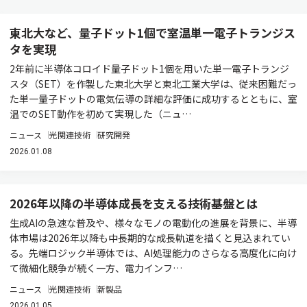
東北大など、量子ドット1個で室温単一電子トランジス
タを実現
2年前に半導体コロイド量子ドット1個を用いた単一電子トランジ
スタ（SET）を作製した東北大学と東北工業大学は、従来困難だっ
た単一量子ドットの電気伝導の詳細な評価に成功するとともに、室
温でのSET動作を初めて実現した（ニュ…
ニュース
光関連技術
研究開発
2026.01.08
2026年以降の半導体成長を支える技術基盤とは
生成AIの急速な普及や、様々なモノの電動化の進展を背景に、半導
体市場は2026年以降も中長期的な成長軌道を描くと見込まれてい
る。先端ロジック半導体では、AI処理能力のさらなる高度化に向け
て微細化競争が続く一方、電力インフ…
ニュース
光関連技術
新製品
2026.01.05