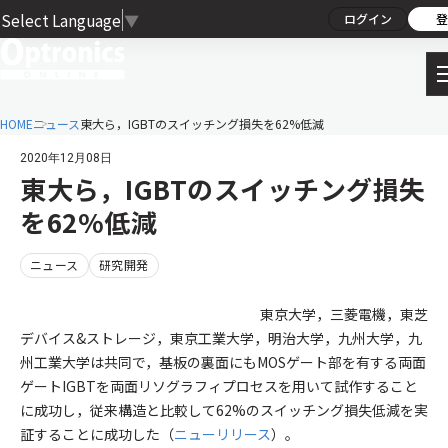
Select Language
▼
ログイン
登
HOME
ニュース
東大ら，IGBTのスイッチング損失を62%低減
2020年12月08日
東大ら，IGBTのスイッチング損失
を62%低減
ニュース
研究開発
東京大学，三菱電機，東芝
デバイス&ストレージ，東京工業大学，明治大学，九州大学，九
州工業大学は共同で，基板の裏面にもMOSゲート部を有する両面
ゲートIGBTを両面リソグラフィプロセスを用いて試作すること
に成功し，従来構造と比較して62%のスイッチング損失低減を実
証することに成功した（
ニューリリース
）。