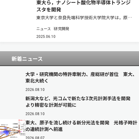
東大ら，ナノシート酸化物半導体トランジ
スタを開発
東京大学と奈良先端科学技術大学院大学は，原子
層堆積法を用いて結晶化した酸化物半導体を形成
ニュース
研究開発
する技術を開発し，トランジスタの高性能化と高
信頼性化を実現した（ニュースリリース）。 デー
2025.06.10
タセンターやIoTエッジデバイスをインフラ…
新着ニュース
大学・研究機関の特許牽制力、産総研が首位 東大、
東北大続く
2026.08.10
新潟大など、光コムで新たな3次元計測手法を開発
より精密な計測が可能に
2026.08.10
東大、原子を流し続ける新分光法を開発 光格子時計
の連続計測へ前進
2026.08.07