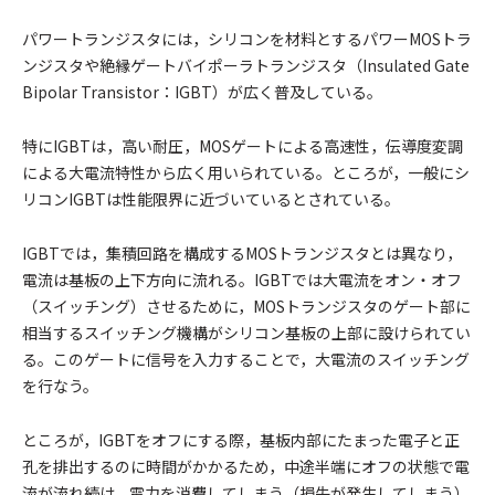
パワートランジスタには，シリコンを材料とするパワーMOSトラ
ンジスタや絶縁ゲートバイポーラトランジスタ（Insulated Gate
Bipolar Transistor：IGBT）が広く普及している。
特にIGBTは，高い耐圧，MOSゲートによる高速性，伝導度変調
による大電流特性から広く用いられている。ところが，一般にシ
リコンIGBTは性能限界に近づいているとされている。
IGBTでは，集積回路を構成するMOSトランジスタとは異なり，
電流は基板の上下方向に流れる。IGBTでは大電流をオン・オフ
（スイッチング）させるために，MOSトランジスタのゲート部に
相当するスイッチング機構がシリコン基板の上部に設けられてい
る。このゲートに信号を入力することで，大電流のスイッチング
を行なう。
ところが，IGBTをオフにする際，基板内部にたまった電子と正
孔を排出するのに時間がかかるため，中途半端にオフの状態で電
流が流れ続け，電力を消費してしまう（損失が発生してしまう）