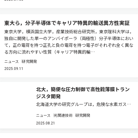
東大ら，分子半導体でキャリア特異的輸送異方性実証
東京大学，横浜国立大学，産業技術総合研究所，東京理科大学は，
独自に開発した単一のアンバイポーラ（両極性）分子半導体におい
て，正の電荷を持つ正孔と負の電荷を持つ電子がそれぞれ全く異な
る方向に流れやすい性質（キャリア特異的輸…
ニュース
研究開発
2025.09.11
北大，簡便な圧力制御で高性能薄膜トラン
ジスタ開発
北海道大学の研究グループは，危険な水素ガスや
複雑な圧力制御を用いずに，電界効果移動度約
ニュース
光関連技術
研究開発
90cm2 /V·sの高性能薄膜トランジスタの開発に
成功した（ニュースリリース）。 近年，次世代デ
2025.08.21
ィスプレー用薄膜トランジスタとして，…