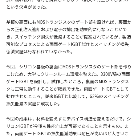
という欠点があった。
基板の裏面にもMOSトランジスタのゲート部を設ければ，裏面か
らの正孔注入遮断および電子の排出を効果的に行なうことがで
き，スイッチング損失が低減することが提案されているが，製造
可能なプロセスによる両面ゲートIGBT試作とスイッチング損失
低減実証は行なわれていなかった。
今回，シリコン基板の裏面にMOSトランジスタのゲート部を作り
こむため，大学にクリーンルーム環境を整えた。3300V級の両面
ゲートIGBTを設計し，試作したところ，裏面のMOSトランジス
タも正常に動作することが確認できた。両面ゲートIGBTとして
動作させたところ，従来IGBTと比較して，62%のスイッチング
損失低減の実証に成功した。
今回の成果は，材料を変えずにデバイス構造を変えるだけで，シ
リコンIGBTが今後も性能向上が可能であることを示すもの。ま
た，両面ゲートIGBTの損失低減効果は耐圧が高いほど大きいこ