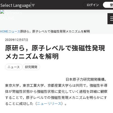
Select Language
▼
ログイン
登
HOME
ニュース
原研ら，原子レベルで強磁性発現メカニズムを解明
2020年12月07日
原研ら，原子レベルで強磁性発現
メカニズムを解明
ニュース
研究開発
日本原子力研究開発機構，
東京大学，東京工業大学、京都産業大学らは共同で，強磁性半導
体が常磁性状態から強磁性状態に変化していく過程を詳細に観察
することで，原子レベルでの強磁性発現メカニズムを明らかにす
ることに成功した（
ニューリリース
）。