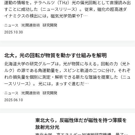
運動の情報を，テラヘルツ（THz）光の偏光回転として直接読み出
すことに成功した（ニュースリリース）。 従来，磁化の超高速ダ
イナミクスの検出には，磁気光学効果やT…
ニュース
光関連技術
研究開発
2025.10.30
北大，光の回転が物質を動かす仕組みを解明
北海道大学の研究グループは，光が物質に与える，回転の力（光ト
ルク）の源である角運動量を，スピンと軌道の二つに分け，それぞ
れの損失量を個別に測定・解析できる新たな理論を提案した（ニュ
ースリリース）。 光には，まっすぐ進むだ…
ニュース
光関連技術
研究開発
2025.06.10
東北大ら，反磁性体だが磁性を持つ薄膜を
放射光分光
東北大学，高エネルギー加速器研究機構，量子科