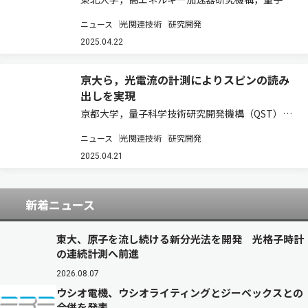
学技術研究開発機構，台湾同歩輻射研究中心，仏
ニュース
光関連技術
研究開発
ロレーヌ大学，仏SOLEIL放射光施設は，クロム
を含む反強磁性体Cr2Se3に着目し，分子線エピ
2025.04.22
タキシー法によってグラフェン上にCr…
京大ら，光電流の計測によりスピンの読み
出しを実現
京都大学，量子科学技術研究開発機構（QST），
電力中央研究所は，4H型炭化ケイ素（SiC）結晶
ニュース
光関連技術
研究開発
中の原子の抜け穴に存在する一つの電子スピンの
情報を，光照射により発生する光電流の計測
2025.04.21
（PDMR法）によって，室温下で電気的に読…
新着ニュース
東大、原子を流し続ける新分光法を開発 光格子時計
の連続計測へ前進
2026.08.07
ウシオ電機、ウシオライティングとジーベックスとの
合併を発表