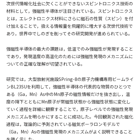
次世代情報化社会に欠くことができないスピントロニクス技術の
材料として，強磁性半導体が注目されている。スピントロニクス
とは，エレクトロニクス材料にさらに磁石の性質（スピン）を付
け加えることで，扱える情報量を飛躍的に増大する次世代技術で
あり，世界中でしのぎを削ってその研究開発が進められている。
強磁性半導体の最大の課題は，低温でのみ強磁性が発現すること
であり，発現温度の高温化のためには強磁性発現のメカニズムに
ついての正確な理解が切望されている。
研究では，大型放射光施設SPring-8の原子力機構専用ビームライ
ンBL23SUを利用して，強磁性半導体の代表的な物質のひとつで
ある（Ga，Mn）As中のMn原子の磁性情報だけを抜き出し，温
度の降下とともにMn原子が常磁性状態から強磁性状態に変化し
ていく過程を詳細に観察することで，原子レベルでの強磁性発現
メカニズムを明らかにすることに成功した。今回観測された磁化
過程は，理論的に予測されている磁気ポーラロンモデルで
（Ga，Mn）Asの強磁性発現のメカニズムがよく説明できること
を強く示した。