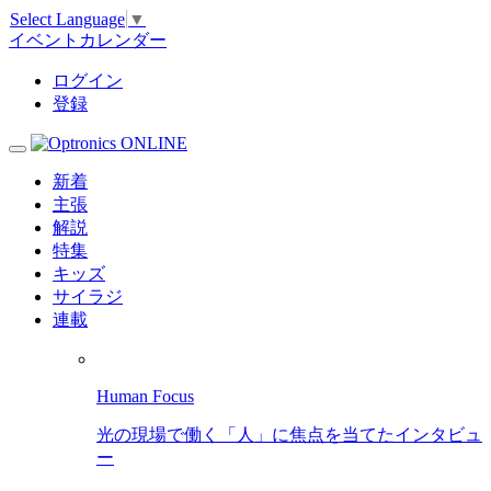
Select Language
▼
イベントカレンダー
ログイン
登録
新着
主張
解説
特集
キッズ
サイラジ
連載
Human Focus
光の現場で働く「人」に焦点を当てたインタビュ
ー