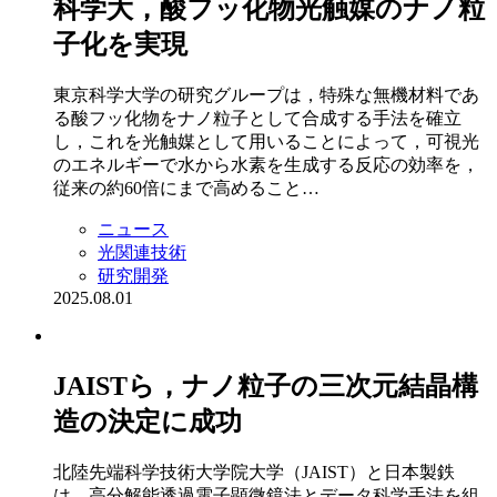
科学大，酸フッ化物光触媒のナノ粒
子化を実現
東京科学大学の研究グループは，特殊な無機材料であ
る酸フッ化物をナノ粒子として合成する手法を確立
し，これを光触媒として用いることによって，可視光
のエネルギーで水から水素を生成する反応の効率を，
従来の約60倍にまで高めること…
ニュース
光関連技術
研究開発
2025.08.01
JAISTら，ナノ粒子の三次元結晶構
造の決定に成功
北陸先端科学技術大学院大学（JAIST）と日本製鉄
は，高分解能透過電子顕微鏡法とデータ科学手法を組