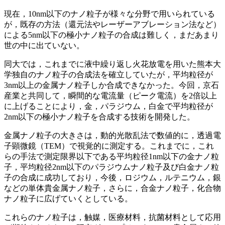
現在，10nm以下のナノ粒子が様々な分野で用いられている
が，既存の方法（還元法やレーザーアブレーション法など）
による5nm以下の極小ナノ粒子の合成は難しく，まだあまり
世の中に出ていない。
同大では，これまでに液中繰り返し火花放電を用いた熊本大
学独自のナノ粒子の合成法を確立していたが，平均粒径が
3nm以上の金属ナノ粒子しか合成できなかった。今回，京石
産業と共同して，瞬間的な電流量（ピーク電流）を2倍以上
に上げることにより，金，パラジウム，白金で平均粒径が
2nm以下の極小ナノ粒子を合成する技術を開発した。
金属ナノ粒子の大きさは，動的光散乱法で数値的に，透過電
子顕微鏡（TEM）で視覚的に測定する。これまでに，これ
らの手法で測定限界以下である平均粒径1nm以下の金ナノ粒
子，平均粒径2nm以下のパラジウムナノ粒子及び白金ナノ粒
子の合成に成功しており，今後，ロジウム，ルテニウム，銀
などの単体貴金属ナノ粒子，さらに，合金ナノ粒子，化合物
ナノ粒子に広げていくとしている。
これらのナノ粒子は，触媒，医療材料，抗菌材料として応用