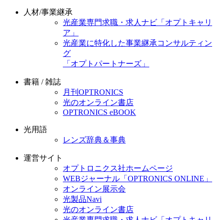
人材/事業継承
光産業専門求職・求人ナビ「オプトキャリ
ア」
光産業に特化した事業継承コンサルティン
グ
「オプトパートナーズ」
書籍 / 雑誌
月刊OPTRONICS
光のオンライン書店
OPTRONICS eBOOK
光用語
レンズ辞典＆事典
運営サイト
オプトロニクス社ホームページ
WEBジャーナル「OPTRONICS ONLINE」
オンライン展示会
光製品Navi
光のオンライン書店
光産業専門求職・求人ナビ「オプトキャリ