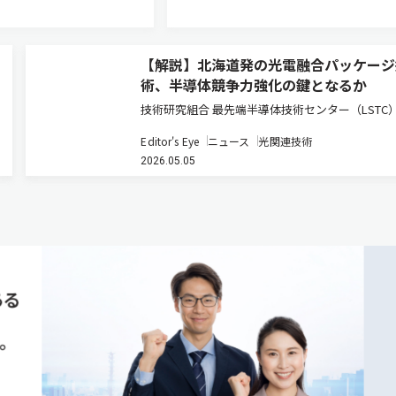
【解説】北海道発の光電融合パッケージ
術、半導体競争力強化の鍵となるか
技術研究組合 最先端半導体技術センター（LSTC
進める光電融合型パッケージ技術の研究開発は、
Editor's Eye
ニュース
光関連技術
の半導体戦略において重要な転換点を示している
2026.05.05
スト5G時代におけるデータ通信量の爆発的増大
消費の課題に対し、電気…