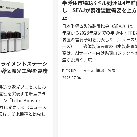
半導体市場1兆ドル到達は4年前
し SEAJが製造装置需要を上
正
日本半導体製造装置協会（SEAJ）は、2
年度から2028年度までの半導体・FPD
装置の需要予測を発表した（ニュース
ース）。半導体製造装置の日本製装置
高は、AIサーバー向け先端ロジックへ
盛な投資や、広…
アライメントステーシ
半導体露光工程を高度
PICK UP
ニュース
市場・政策
2026.07.06
製造の露光プロセスにお
産性を実現する新型アラ
Litho Booster
7年1月に発売する（ニュース
品は、従来機種と比較し