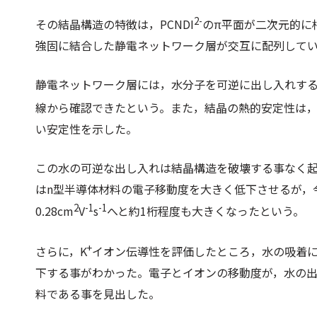
2-
その結晶構造の特徴は，PCNDI
のπ平面が二次元的に
強固に結合した静電ネットワーク層が交互に配列して
静電ネットワーク層には，水分子を可逆に出し入れするこ
線から確認できたという。また，結晶の熱的安定性は，
い安定性を示した。
この水の可逆な出し入れは結晶構造を破壊する事なく
はn型半導体材料の電子移動度を大きく低下させるが，今
2
-1
-1
0.28cm
V
s
へと約1桁程度も大きくなったという。
+
さらに，K
イオン伝導性を評価したところ，水の吸着に伴
下する事がわかった。電子とイオンの移動度が，水の
料である事を見出した。