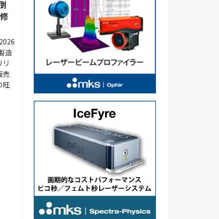
倒
方修
026
製造
リリ
販売
の旺