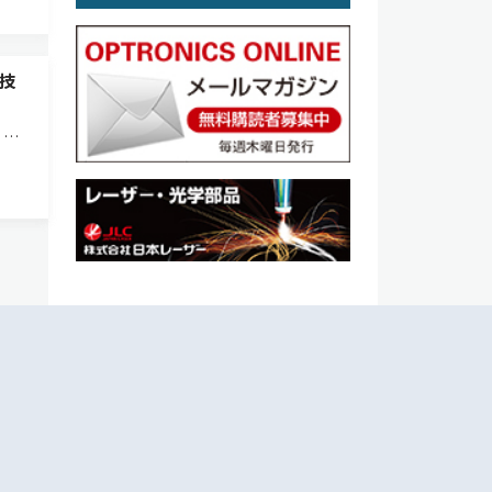
技
）が
日本
。ポ
と電力