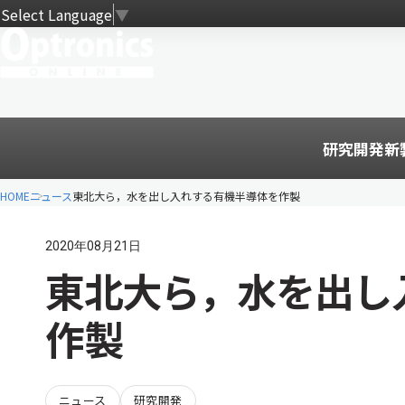
Select Language
▼
研究開発
新
HOME
ニュース
東北大ら，水を出し入れする有機半導体を作製
2020年08月21日
東北大ら，水を出し
作製
ニュース
研究開発