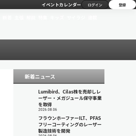
イベントカレンダー
ログイン
登録
新着
主張
解説
特集
キッズ
サイラジ
連載
新着ニュース
Lumibird、Cilas株を売却しレ
ーザー・メガジュール保守事業
を取得
2026.08.06
フラウンホーファーILT、PFAS
フリーコーティングのレーザー
製造技術を開発