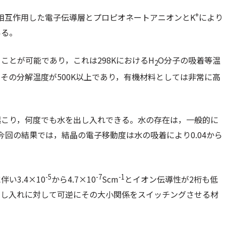
+
相互作用した電子伝導層とプロピオネートアニオンとK
により
いる。
とが可能であり，これは298KにおけるH
O分子の吸着等温
2
その分解温度が500K以上であり，有機材料としては非常に高
起こり，何度でも水を出し入れできる。水の存在は，一般的に
回の結果では，結晶の電子移動度は水の吸着により0.04から
-5
-7
-1
い3.4×10
から4.7×10
Scm
とイオン伝導性が2桁も低
出し入れに対して可逆にその大小関係をスイッチングさせる材