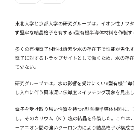
東北大学と京都大学の研究グループは，イオン性ナフ
ず堅牢な結晶格子を有するn型有機半導体材料を作製す
多くの有機電子材料は酸素や水の存在下で性能が劣化す
電子に対するトラップサイトとして働くため，水の存
て少ない。
研究グループでは，水の影響を受けにくいn型有機半導
し入れに伴う興味深い伝導度スイッチング現象を見出
電子を受け取り易い性質を持つn型有機半導体材料に，ア
+
し，そのカリウム（K
）塩の結晶を作製した。これは，塩
－アニオン間の強いクーロン力により結晶格子が構成