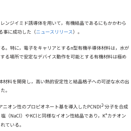
タレンジイミド誘導体を用いて，有機結晶であるにもかかわら
る事に成功した（
ニュースリリース
）。
る。特に，電子をキャリアとするn型有機半導体材料は，水が
在する場所で安定なデバイス動作を可能とする有機材料は極め
体材料を開発し，高い熱的安定性と結晶格子への可逆な水の出
した。
2-
ニオン性のプロピオネート基を導入したPCNDI
分子を合成
+
（NaCl）やKClと同様なイオン性結晶であり，K
カチオン
されている。