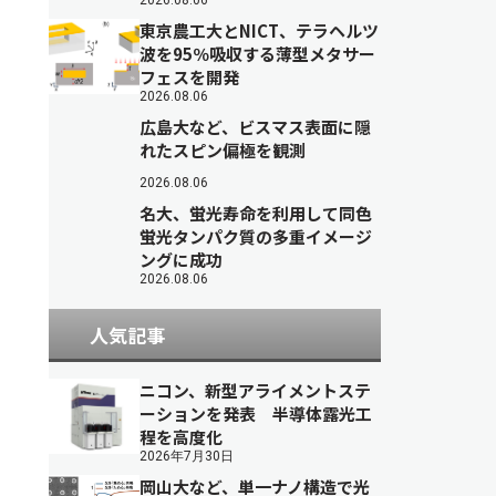
2026.08.06
東京農工大とNICT、テラヘルツ
波を95％吸収する薄型メタサー
フェスを開発
2026.08.06
広島大など、ビスマス表面に隠
れたスピン偏極を観測
2026.08.06
名大、蛍光寿命を利用して同色
蛍光タンパク質の多重イメージ
ングに成功
2026.08.06
人気記事
ニコン、新型アライメントステ
ーションを発表 半導体露光工
程を高度化
2026年7月30日
岡山大など、単一ナノ構造で光