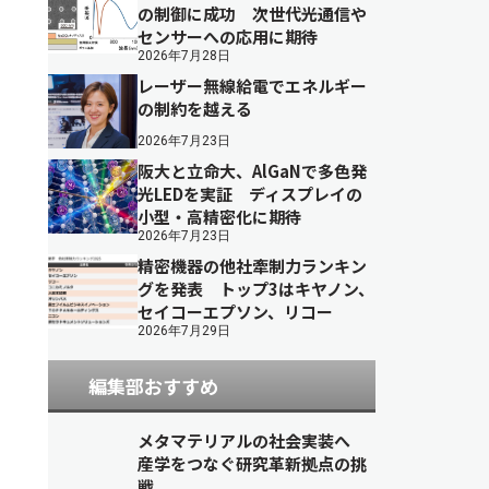
の制御に成功 次世代光通信や
センサーへの応用に期待
2026年7月28日
レーザー無線給電でエネルギー
の制約を越える
2026年7月23日
阪大と立命大、AlGaNで多色発
光LEDを実証 ディスプレイの
小型・高精密化に期待
2026年7月23日
精密機器の他社牽制力ランキン
グを発表 トップ3はキヤノン、
セイコーエプソン、リコー
2026年7月29日
編集部おすすめ
メタマテリアルの社会実装へ
産学をつなぐ研究革新拠点の挑
戦