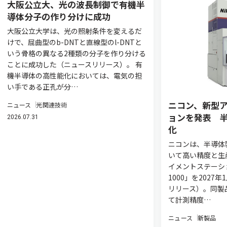
大阪公立大、光の波長制御で有機半
導体分子の作り分けに成功
大阪公立大学は、光の照射条件を変えるだ
けで、屈曲型のb-DNTと直線型のl-DNTと
いう骨格の異なる2種類の分子を作り分ける
ことに成功した（ニュースリリース）。 有
機半導体の高性能化においては、電気の担
い手である正孔が分…
ニコン、新型
ニュース
光関連技術
ョンを発表 
2026.07.31
化
ニコンは、半導体
いて高い精度と生
イメントステーション「
1000」を202
リリース）。同製
て計測精度…
ニュース
新製品