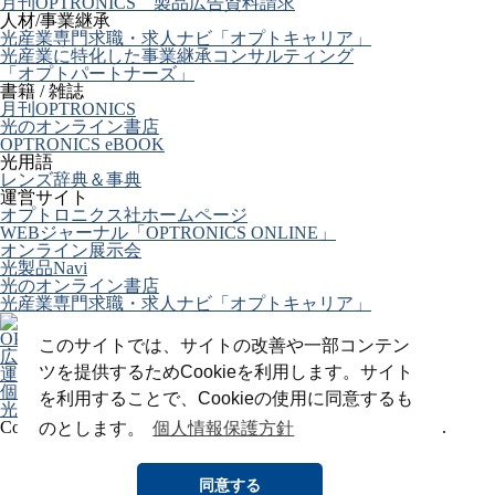
月刊OPTRONICS 製品広告資料請求
人材/事業継承
光産業専門求職・求人ナビ「オプトキャリア」
光産業に特化した事業継承コンサルティング
「オプトパートナーズ」
書籍 / 雑誌
月刊OPTRONICS
光のオンライン書店
OPTRONICS eBOOK
光用語
レンズ辞典＆事典
運営サイト
オプトロニクス社ホームページ
WEBジャーナル「OPTRONICS ONLINE」
オンライン展示会
光製品Navi
光のオンライン書店
光産業専門求職・求人ナビ「オプトキャリア」
OPTRONICS ONLINE について
このサイトでは、サイトの改善や一部コンテン
広告掲載について
ツを提供するためCookieを利用します。サイト
運営会社
個人情報
を利用することで、Cookieの使用に同意するも
光関連リンク集
Copyright (C) 2025 The Optronics Co., Ltd. All rights reserved.
のとします。
個人情報保護方針
同意する