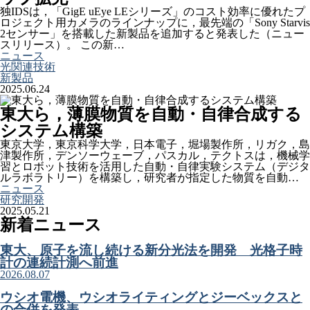
独IDSは，「GigE uEye LEシリーズ」のコスト効率に優れたプ
ロジェクト用カメラのラインナップに，最先端の「Sony Starvis
2センサー」を搭載した新製品を追加すると発表した（ニュー
スリリース）。 この新…
ニュース
光関連技術
新製品
2025.06.24
東大ら，薄膜物質を自動・自律合成する
システム構築
東京大学，東京科学大学，日本電子，堀場製作所，リガク，島
津製作所，デンソーウェーブ，パスカル，テクトスは，機械学
習とロボット技術を活用した自動・自律実験システム（デジタ
ルラボラトリー）を構築し，研究者が指定した物質を自動…
ニュース
研究開発
2025.05.21
新着ニュース
東大、原子を流し続ける新分光法を開発 光格子時
計の連続計測へ前進
2026.08.07
ウシオ電機、ウシオライティングとジーベックスと
の合併を発表