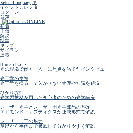
Select Language
▼
イベントカレンダー
ログイン
登録
新着
主張
解説
特集
キッズ
サイラジ
連載
Human Focus
光の現場で働く「人」に焦点を当てたインタビュー
光工学の実際
光工学を操る上で欠かせない物理や知識を解説
ひかり探究
光学習教材を用いた初心者のための光学講座
レーザー光学とレーザー用光学部品の基礎
エドモンド・オプティクスが連載形式で解説
レーザー加工の魅力
基礎から事例まで徹底して分かりやすく解説