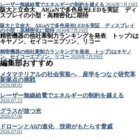
レーザー無線給電でエネルギーの制約を越える
2026年7月23日
阪大と立命大、AlGaNで多色発光LEDを実証 ディ
スプレイの小型・高精密化に期待
阪大と立命大、AlGaNで多色発光LEDを実証 ディスプレイ
の小型・高精密化に期待
2026年7月23日
精密機器の他社牽制力ランキングを発表 トップ3は
キヤノン、セイコーエプソン、リコー
精密機器の他社牽制力ランキングを発表 トップ3はキヤノ
ン、セイコーエプソン、リコー
2026年7月29日
編集部おすすめ
メタマテリアルの社会実装へ 産学をつなぐ研究革
新拠点の挑戦
2026.08.05
レーザー無線給電でエネルギーの制約を越える
2026.07.23
グラスが放つ光
2026.07.08
ドローンとAIの進化 技術がもたらす脅威
2026.07.01