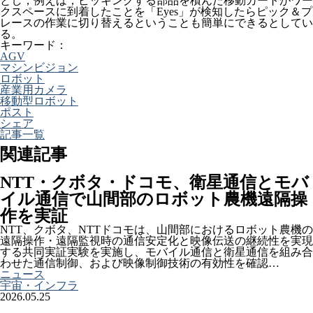
とし，例えば，ピッキングする部品を積んだ移動カートがワー
クスペースに到着したことを「Eyes」が検知したらピック＆プ
レースの作業に切り替えるということも簡単にできるとしてい
る。
キーワード：
AGV
マシンビジョン
ロボット
産業用カメラ
移動型ロボット
ポスト
シェア
記事一覧
関連記事
NTT・クボタ・ドコモ、衛星通信とモバ
イル通信で山間部のロボット農機遠隔操
作を実証
NTT、クボタ、NTTドコモは、山間部におけるロボット農機の
遠隔操作・遠隔監視時の通信安定化と映像伝送の継続性を実現
する共同実証実験を実施し、モバイル通信と衛星通信を組み合
わせた通信制御、および映像制御技術の有効性を確認…
ニュース
宇宙・インフラ
2026.05.25