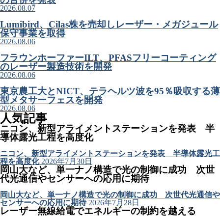
2026.08.07
Lumibird、Cilas株を売却しレーザー・メガジュール
保守事業を取得
2026.08.06
フラウンホーファーILT、PFASフリーコーティング
のレーザー製造技術を開発
2026.08.06
東京農工大とNICT、テラヘルツ波を95％吸収する薄
型メタサーフェスを開発
2026.08.06
人気記事
ニコン、新型アライメントステーションを発表 半
導体露光工程を高度化
ニコン、新型アライメントステーションを発表 半導体露光工
程を高度化
2026年7月30日
岡山大など、単一ナノ構造で光の制御に成功 次世
代光通信やセンサーへの応用に期待
岡山大など、単一ナノ構造で光の制御に成功 次世代光通信や
センサーへの応用に期待
2026年7月28日
レーザー無線給電でエネルギーの制約を越える