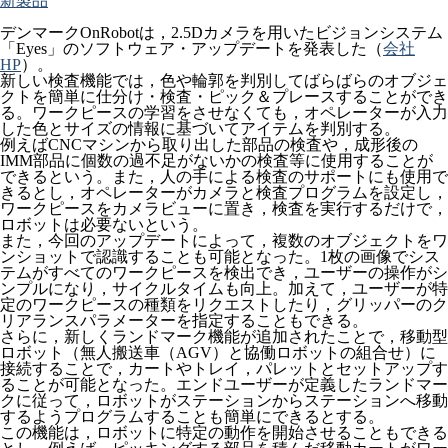
新製品
デンマークOnRobotは，2.5Dカメラを用いたビジョンシステム
「Eyes」のソフトウェア・アップデートを発表した（
会社
HP
）。
新しい検査機能では，色や輪郭を判別してばらばらのオブジェ
クトを簡単に仕分け・検査・ピック＆プレースすることができ
る。ワークピースの学習をさせなくても，オペレーターが入力
した色とサイズの情報に基づいてアイテムを判別する。
例えばCNCマシンから取り出した部品の検査や，成形後の
IMM部品に個数の過不足がないかの検査等に使用することが
できるという。また，人の手による検査のサポートにも使用で
きるとし，オペレーターがカメラと検査プログラムを設定し，
ワークピースをカメラビューに置き，検査を実行するだけで，
ロボットは必要ないという。
また，今回のアップデートによって，複数のオブジェクトをワ
ンショットで認識することも可能となった。1枚の画像でシス
テムがすべてのワークピースを検出でき，ユーザーの操作がシ
ンプルになり，サイクルタイムも向上。加えて，ユーザーが特
定のワークピースの種類をリクエストしたり，グリッパーのク
リアランスパラメーターを指定することもできる。
さらに，新しくランドマーク機能が追加されたことで，移動型
ロボット（無人搬送車（AGV）と協働ロボットの組合せ）に
接続することで，カートやトレイ，パレットとセットアップす
ることが可能となった。エンドユーザーが定義したランドマー
クに従って，ロボットがステーションからステーションへ移動
するようプログラムすることも簡単にできるとする。
この機能は，ロボットに特定の動作を開始させることもできる