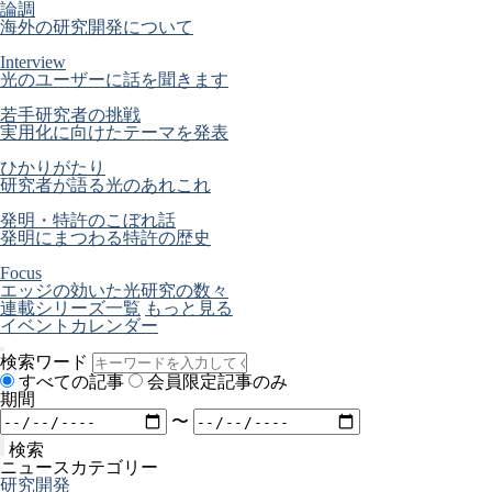
論調
海外の研究開発について
Interview
光のユーザーに話を聞きます
若手研究者の挑戦
実用化に向けたテーマを発表
ひかりがたり
研究者が語る光のあれこれ
発明・特許のこぼれ話
発明にまつわる特許の歴史
Focus
エッジの効いた光研究の数々
連載シリーズ一覧
もっと見る
イベントカレンダー
検索ワード
すべての記事
会員限定記事のみ
期間
〜
検索
ニュースカテゴリー
研究開発