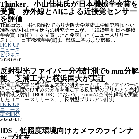
Thinker、小山佳祐氏が日本機械学会賞を
受賞 赤外線とAIによる近接覚センサー
を評価
Thinkerは、同社取締役であり大阪大学基礎工学研究科招へい
准教授の小山佳祐氏らの研究チームが、「2025年度 日本機械
学会賞（技術）」を受賞したと発表した（ニュースリリー
ス）。 日本機械学会賞は、機械工学および機械…
PICK UP
ニュース
ビジネス
2026.05.01
反射型光ファイバー分布計測で6 mm分解
能、芝浦工大と横浜国大が実証
芝浦工業大学と横浜国立大学の研究チームは、光ファイバーに
沿った温度やひずみの分布を測定する反射型のブリルアン光相
関領域反射計（BOCDR）において、6 mmの空間分解能を実証
した（ニュースリリース）。反射型ブリルアン計測…
PICK UP
ニュース
研究開発
2026.04.17
IDS，低照度環境向けカメラのラインナ
ップ拡充