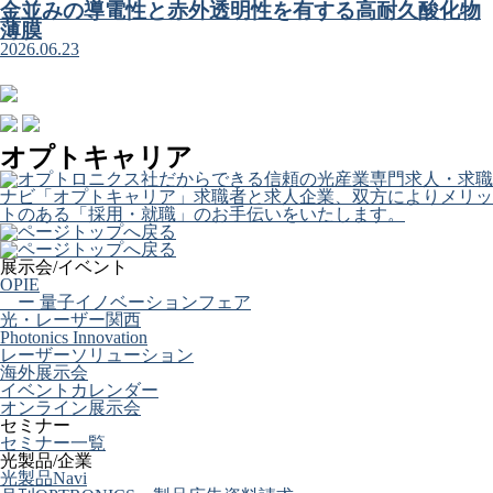
金並みの導電性と赤外透明性を有する高耐久酸化物
薄膜
2026.06.23
オプトキャリア
展示会/イベント
OPIE
ー 量子イノベーションフェア
光・レーザー関西
Photonics Innovation
レーザーソリューション
海外展示会
イベントカレンダー
オンライン展示会
セミナー
セミナー一覧
光製品/企業
光製品Navi