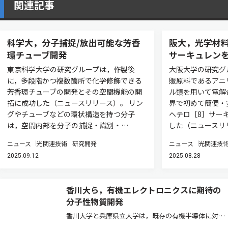
関連記事
科学大，分子捕捉/放出可能な芳香
阪大，光学材料
環チューブ開発
サーキュレン
東京科学大学の研究グループは，作製後
大阪大学の研究グ
に，多段階かつ複数箇所で化学修飾できる
販原料であるアニ
芳香環チューブの開発とその空間機能の開
ル類を用いて電解
拓に成功した（ニュースリリース）。 リン
界で初めて簡便・
グやチューブなどの環状構造を持つ分子
ヘテロ［8］サー
は，空間内部を分子の捕捉・識別・…
した（ニュースリ
ニュース
光関連技術
研究開発
ニュース
光関連技
2025.09.12
2025.08.28
香川大ら，有機エレクトロニクスに期待の
分子性物質開発
香川大学と兵庫県立大学は，既存の有機半導体に対し
て，太鼓型分子を連結させることで，新しい有機半導