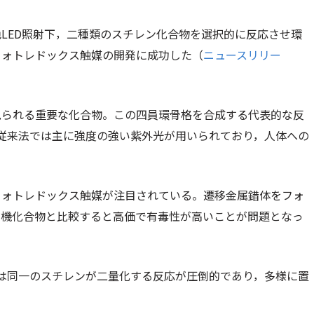
LED照射下，二種類のスチレン化合物を選択的に反応させ環
フォトレドックス触媒の開発に成功した（
ニュースリリー
見られる重要な化合物。この四員環骨格を合成する代表的な反
，従来法では主に強度の強い紫外光が用いられており，人体への
フォトレドックス触媒が注目されている。遷移金属錯体をフォ
有機化合物と比較すると高価で有毒性が高いことが問題となっ
式は同一のスチレンが二量化する反応が圧倒的であり，多様に置