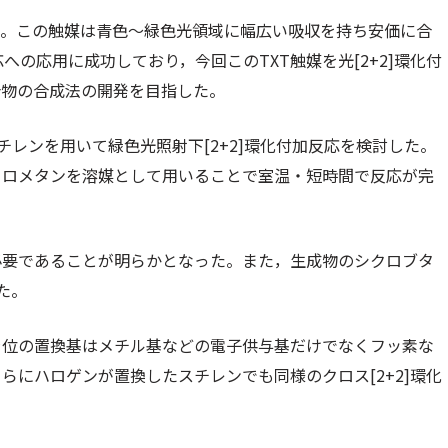
目。この触媒は青色～緑色光領域に幅広い吸収を持ち安価に合
反応への応用に成功しており，今回このTXT触媒を光[2+2]環化付
合物の合成法の開発を目指した。
スチレンを用いて緑色光照射下[2+2]環化付加反応を検討した。
トロメタンを溶媒として用いることで室温・短時間で反応が完
必要であることが明らかとなった。また，生成物のシクロブタ
た。
ラ位の置換基はメチル基などの電子供与基だけでなくフッ素な
にハロゲンが置換したスチレンでも同様のクロス[2+2]環化