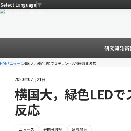
Select Language
▼
研究開発
新
HOME
ニュース
横国大，緑色LEDでスチレン化合物を環化反応
2020年07月21日
横国大，緑色LED
反応
ニュース
光関連技術
研究開発