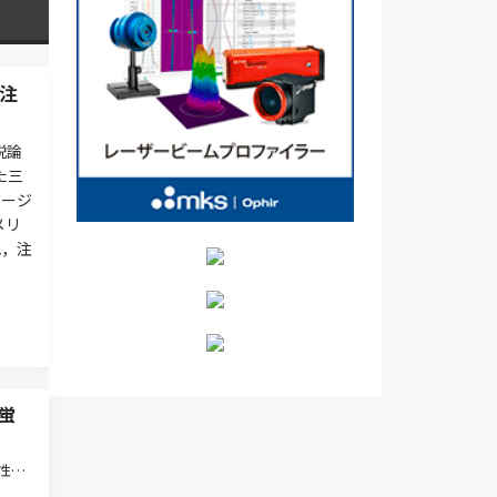
の注
説論
た三
バージ
メリ
れ，注
蛍
性が
素