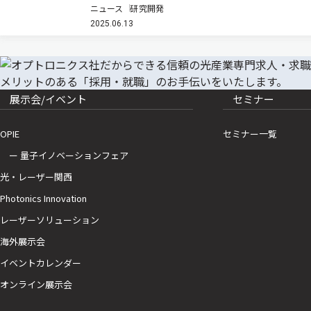
ニュース
研究開発
体を開発し，酸化還元に対する優れた安定性を見出し
2025.06.13
た（ニュースリリース）。 フェロセンは，太鼓型の特
徴的な構造をもつ分子で，電…
展示会/イベント
セミナー
OPIE
セミナー一覧
ー 量子イノベーションフェア
光・レーザー関西
Photonics Innovation
レーザーソリューション
海外展示会
イベントカレンダー
オンライン展示会