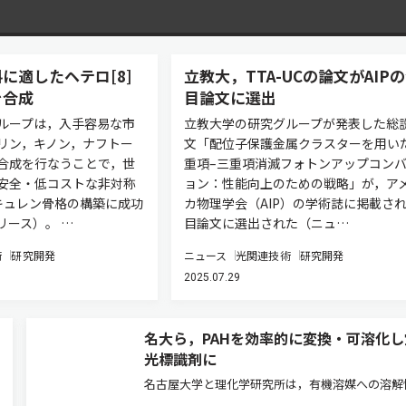
に適したヘテロ[8]
立教大，TTA-UCの論文がAIP
を合成
目論文に選出
ループは，入手容易な市
立教大学の研究グループが発表した総
リン，キノン，ナフトー
文「配位子保護金属クラスターを用い
合成を行なうことで，世
重項–三重項消滅フォトンアップコン
安全・低コストな非対称
ョン：性能向上のための戦略」が，ア
キュレン骨格の構築に成功
カ物理学会（AIP）の学術誌に掲載さ
リース）。 …
目論文に選出された（ニュ…
術
研究開発
ニュース
光関連技術
研究開発
2025.07.29
名大ら，PAHを効率的に変換・可溶化し
光標識剤に
名古屋大学と理化学研究所は，有機溶媒への溶解
低いナノカーボンの一種である多環芳香族炭化水