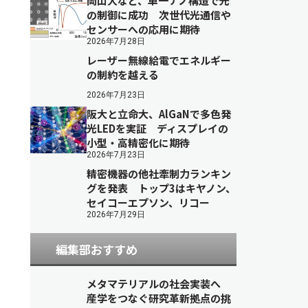
岡山大など、単一ナノ構造で光
の制御に成功 次世代光通信や
センサーへの応用に期待
2026年7月28日
レーザー無線給電でエネルギー
の制約を越える
2026年7月23日
阪大と立命大、AlGaNで多色発
光LEDを実証 ディスプレイの
小型・高精密化に期待
2026年7月23日
精密機器の他社牽制力ランキン
グを発表 トップ3はキヤノン、
セイコーエプソン、リコー
2026年7月29日
編集部おすすめ
メタマテリアルの社会実装へ
産学をつなぐ研究革新拠点の挑