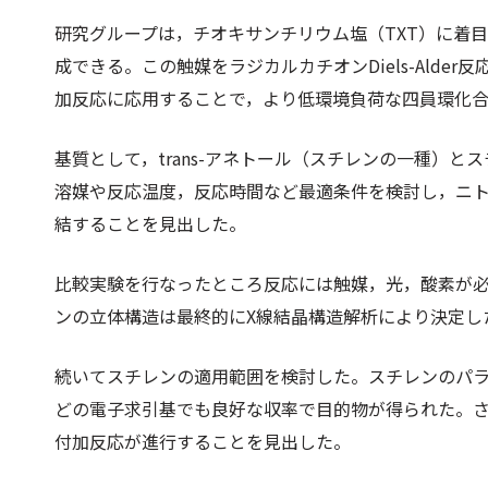
研究グループは，チオキサンチリウム塩（TXT）に着
成できる。この触媒をラジカルカチオンDiels-Alder
加反応に応用することで，より低環境負荷な四員環化
基質として，trans-アネトール（スチレンの一種）と
溶媒や反応温度，反応時間など最適条件を検討し，ニ
結することを見出した。
比較実験を行なったところ反応には触媒，光，酸素が
ンの立体構造は最終的にX線結晶構造解析により決定し
続いてスチレンの適用範囲を検討した。スチレンのパ
どの電子求引基でも良好な収率で目的物が得られた。さら
付加反応が進行することを見出した。