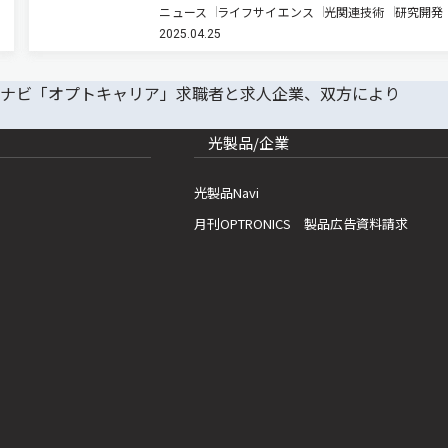
ニュース
ライフサイエンス
光関連技術
研究開発
（PAH）を効率的に可溶化・変換させる新手法と
2025.04.25
「高溶解性スルホニウム化」の開発に成功した（
ースリリース）。 主に六員環…
光製品/企業
光製品Navi
月刊OPTRONICS 製品広告資料請求