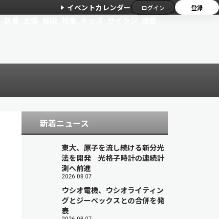
イベントカレンダー
ログイン
登録
新着
主張
解説
特集
キッズ
サイラジ
連載
新着ニュース
東大、原子を流し続ける新分光
法を開発 光格子時計の連続計
測へ前進
2026.08.07
ウシオ電機、ウシオライティン
グとジーベックスとの合併を発
表