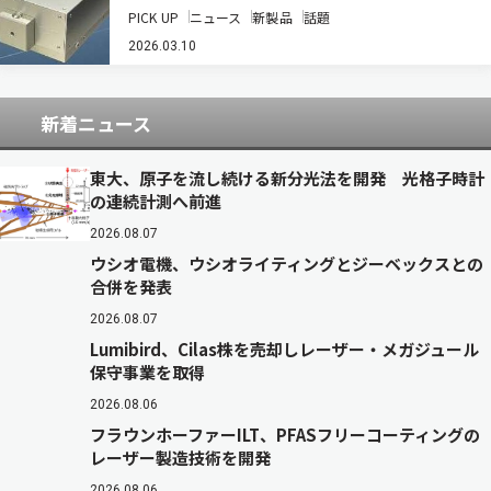
ー光源の販売を開始した（ニュースリリース）。
PICK UP
ニュース
新製品
話題
新製品は波長302nmの紫外レーザ光源で、Yb原
子を用いる中性原子型量子コンピュータにおい
2026.03.10
て、Rydberg状態の生成に用いられる中…
新着ニュース
東大、原子を流し続ける新分光法を開発 光格子時計
の連続計測へ前進
2026.08.07
ウシオ電機、ウシオライティングとジーベックスとの
合併を発表
2026.08.07
Lumibird、Cilas株を売却しレーザー・メガジュール
保守事業を取得
2026.08.06
フラウンホーファーILT、PFASフリーコーティングの
レーザー製造技術を開発
2026.08.06