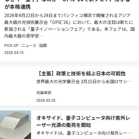
が本格連携
2026年4月22日から24日までパシフィコ横浜で開催されるアジア
最大級の光技術展示会「OPIE’26」において、最大の注目は新たに
新設される「量子イノベーションフェア」である。本フェアは、国
内最大級の産学官…
PICK UP
ニュース
話題
2026.04.15
【主張】政策と技術を結ぶ日本の可能性
世界最大の光学展示会 3月15日から米国ロサンゼ
ルスでOFC（Optical Fiber Communication
光論卓説
Conference and Exhibition）が開幕する。通信
バブル崩壊後、存在感を失っていた同…
2026.03.25
オキサイド、量子コンピュータ向け紫外レ
ーザー光源の販売を開始
オキサイドは、量子コンピュータ向け紫外レーザ