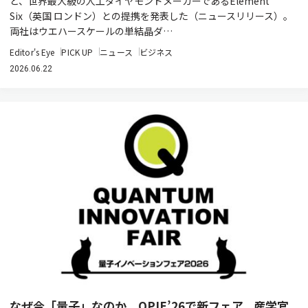
ど、世界最大級の人工ダイヤモンドメーカーであるElement
Six（英国 ロンドン）との提携を発表した（ニュースリリース）。
両社はウエハースケールの単結晶ダ…
Editor's Eye
PICK UP
ニュース
ビジネス
2026.06.22
なぜ今「量子」なのか OPIE’26で新フェア、産学官