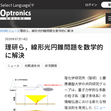
Select Language
▼
ログイン
登
HOME
ニュース
理研ら，線形光円錐問題を数学的に解決
2020年07月14日
理研ら，線形光円錐問題を数学的
に解決
ニュース
光関連技術
研究開発
理化学研究所（理研）と慶
應義塾大学の共同研究グル
ープは，量子力学的な多数
の粒子系（量子多体系）の
情報伝達における新たな物
理法則を発見した（
ニュー