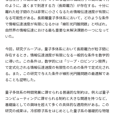
のように，遠くまで到達する力（長距離力）が存在する。十分に
離れた粒子間の力は非常に小さくなるため情報伝達速度が有限に
なる可能性がある。長距離量子多体系において，どのような条件
で情報伝達速度が有限になるかは「線形光円錐問題」と呼ばれ，
自然界の情報伝達における最も重要な未解決課題の一つになって
いた。
今回，研究グループは，量子多体系において長距離力が粒子間に
存在するとき，情報伝達速度が有限になる一般的な条件を数学的
に導いた。この条件は，数学的には「リープ・ロビンソン限界」
で定式化される情報伝達速度の有限性のための条件で定式化され
る。また，この研究で与えた条件が線形光円錐問題の最適解であ
ることも証明した。
量子多体系の時間発展に課せられる普遍的な制約は，例えば量子
コンピューティングに課せられる制約と大きな関連を持つなど，
基礎論としての興味を超えて多くの具体的な適用例がある。この
研究の成果は，冷却原子系をはじめとした量子系の基礎的な物理