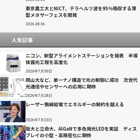
東京農工大とNICT、テラヘルツ波を95％吸収する薄
型メタサーフェスを開発
2026.08.06
人気記事
ニコン、新型アライメントステーションを発表 半導
体露光工程を高度化
2026年7月30日
岡山大など、単一ナノ構造で光の制御に成功 次世代
光通信やセンサーへの応用に期待
2026年7月28日
レーザー無線給電でエネルギーの制約を越える
2026年7月23日
阪大と立命大、AlGaNで多色発光LEDを実証 ディス
プレイの小型・高精密化に期待