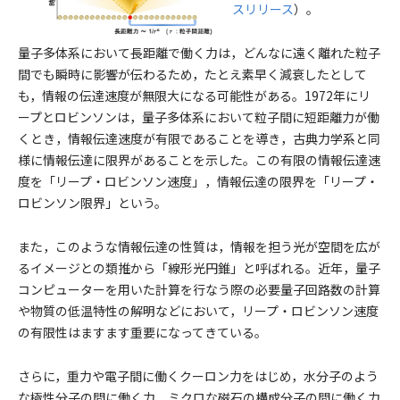
スリリース
）。
量子多体系において長距離で働く力は，どんなに遠く離れた粒子
間でも瞬時に影響が伝わるため，たとえ素早く減衰したとして
も，情報の伝達速度が無限大になる可能性がある。1972年にリ
ープとロビンソンは，量子多体系において粒子間に短距離力が働
くとき，情報伝達速度が有限であることを導き，古典力学系と同
様に情報伝達に限界があることを示した。この有限の情報伝達速
度を「リープ・ロビンソン速度」，情報伝達の限界を「リープ・
ロビンソン限界」という。
また，このような情報伝達の性質は，情報を担う光が空間を広が
るイメージとの類推から「線形光円錐」と呼ばれる。近年，量子
コンピューターを用いた計算を行なう際の必要量子回路数の計算
や物質の低温特性の解明などにおいて，リープ・ロビンソン速度
の有限性はますます重要になってきている。
さらに，重力や電子間に働くクーロン力をはじめ，水分子のよう
な極性分子の間に働く力，ミクロな磁石の構成分子の間に働く力