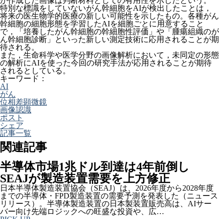
が作成した画像は判断材料としての有用性を示したという。
特別な標識をしていないがん幹細胞をAIが検出したことは，
将来の医生物学的医療の新しい可能性を示したもの。各種がん
幹細胞の細胞形態を学習したAIを細胞ごとに用意すること
で，「培養したがん幹細胞の幹細胞性評価」や「腫瘍組織のが
ん幹細胞診断」といった新しい測定技術に応用されることが期
待される。
また，生命科学や医学分野の画像解析において，未同定の形態
の解析にAIを使った今回の研究手法が応用されることが期待
されるとしている。
キーワード：
AI
がん
位相差顕微鏡
画像認識
ポスト
シェア
記事一覧
関連記事
半導体市場1兆ドル到達は4年前倒し
SEAJが製造装置需要を上方修正
日本半導体製造装置協会（SEAJ）は、2026年度から2028年度
までの半導体・FPD製造装置の需要予測を発表した（ニュース
リリース）。半導体製造装置の日本製装置販売高は、AIサー
バー向け先端ロジックへの旺盛な投資や、広…