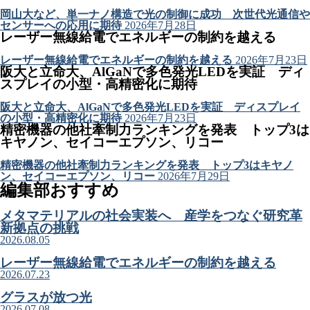
岡山大など、単一ナノ構造で光の制御に成功 次世代光通信や
センサーへの応用に期待
2026年7月28日
レーザー無線給電でエネルギーの制約を越える
レーザー無線給電でエネルギーの制約を越える
2026年7月23日
阪大と立命大、AlGaNで多色発光LEDを実証 ディ
スプレイの小型・高精密化に期待
阪大と立命大、AlGaNで多色発光LEDを実証 ディスプレイ
の小型・高精密化に期待
2026年7月23日
精密機器の他社牽制力ランキングを発表 トップ3は
キヤノン、セイコーエプソン、リコー
精密機器の他社牽制力ランキングを発表 トップ3はキヤノ
ン、セイコーエプソン、リコー
2026年7月29日
編集部おすすめ
メタマテリアルの社会実装へ 産学をつなぐ研究革
新拠点の挑戦
2026.08.05
レーザー無線給電でエネルギーの制約を越える
2026.07.23
グラスが放つ光
2026.07.08