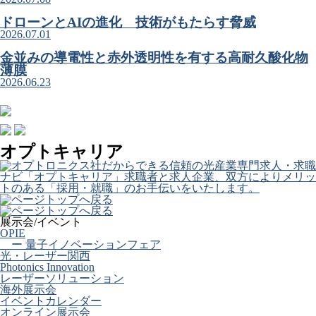
ドローンとAIの進化 技術がもたらす脅威
2026.07.01
金並みの導電性と赤外透明性を有する高耐久酸化物
薄膜
2026.06.23
オプトキャリア
展示会/イベント
OPIE
ー 量子イノベーションフェア
光・レーザー関西
Photonics Innovation
レーザーソリューション
海外展示会
イベントカレンダー
オンライン展示会