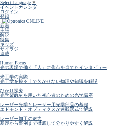
Select Language
▼
イベントカレンダー
ログイン
登録
新着
主張
解説
特集
キッズ
サイラジ
連載
Human Focus
光の現場で働く「人」に焦点を当てたインタビュー
光工学の実際
光工学を操る上で欠かせない物理や知識を解説
ひかり探究
光学習教材を用いた初心者のための光学講座
レーザー光学とレーザー用光学部品の基礎
エドモンド・オプティクスが連載形式で解説
レーザー加工の魅力
基礎から事例まで徹底して分かりやすく解説