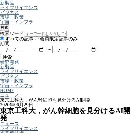
新製品
ライフサイエンス
ビジネス
市場・政策
宇宙・インフラ
検索
検索ワード
すべての記事
会員限定記事のみ
期間
〜
検索
研究開発
新製品
ライフサイエンス
ビジネス
市場・政策
宇宙・インフラ
HOME
ニュース
東京工科大，がん幹細胞を見分けるAI開発
2020年06月29日
東京工科大，がん幹細胞を見分けるAI開
発
ニュース
ライフサイエンス