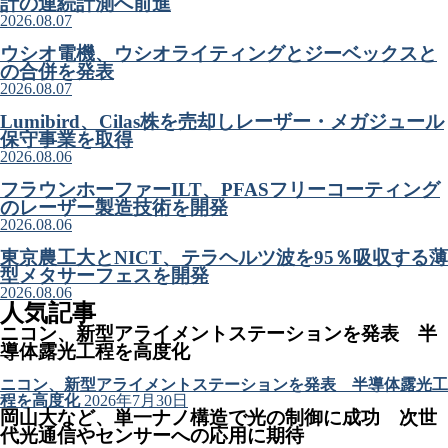
計の連続計測へ前進
2026.08.07
ウシオ電機、ウシオライティングとジーベックスと
の合併を発表
2026.08.07
Lumibird、Cilas株を売却しレーザー・メガジュール
保守事業を取得
2026.08.06
フラウンホーファーILT、PFASフリーコーティング
のレーザー製造技術を開発
2026.08.06
東京農工大とNICT、テラヘルツ波を95％吸収する薄
型メタサーフェスを開発
2026.08.06
人気記事
ニコン、新型アライメントステーションを発表 半
導体露光工程を高度化
ニコン、新型アライメントステーションを発表 半導体露光工
程を高度化
2026年7月30日
岡山大など、単一ナノ構造で光の制御に成功 次世
代光通信やセンサーへの応用に期待