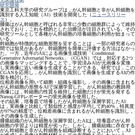
光関連技術
研究開発
東京工科大学の研究グループは，がん幹細胞と非がん幹細胞を
識別する人工知能（AI）技術を開発した（
ニュースリリー
ス
）。
腫瘍はがん幹細胞と呼ばれる非常に少数の細胞群によって維持
されており，これを標的とした治療法が注目されている。その
研究ツールとして各種がん幹細胞の培養細胞の利用が始まって
いる。
幹細胞が特徴的な細胞形態を呈することは，一部の研究者らの
間では知見があるが，幹細胞性を簡単に評価する方法はなかっ
た。一方，近年のAIによる画像生成技術「Conditional
Generative Adversarial Networks」（CGAN）では，対応する2つ
の画像をマッピングすることで，学習済みAIが元画像を変換
し実画像に近い画像を生成することができる。研究では，この
CGANを応用し，がん幹細胞を識別して画像を生成するAIの作
製を検討した。
位相差画像を用いて細胞・組織を撮影し，その画像に含まれる
がん幹細胞の形態をAIで深層学習した。がん幹細胞の教師用
画像には，幹細胞の性質を維持した細胞だけが蛍光を発する
Nanog-GFPレポーターの蛍光画像を使用した。
その結果，培養皿で培養したがん幹細胞を深層学習したAI
は，実画像と比較して類似性と感度が平均して約40%，特異度
が97%の精度で，位相差画像に含まれるがん幹細胞を識別し，
その画像を生成した。
腫瘍組織のがん幹細胞を深層学習したAIは，培養皿のがん幹
細胞の学習よりは精度が劣った。しかし，腫瘍組織に存在する
がん幹細胞と非がん幹細胞を組織診断することにおいて，AI