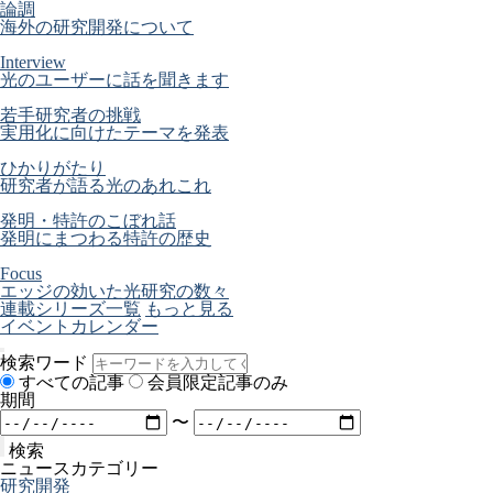
論調
海外の研究開発について
Interview
光のユーザーに話を聞きます
若手研究者の挑戦
実用化に向けたテーマを発表
ひかりがたり
研究者が語る光のあれこれ
発明・特許のこぼれ話
発明にまつわる特許の歴史
Focus
エッジの効いた光研究の数々
連載シリーズ一覧
もっと見る
イベントカレンダー
検索ワード
すべての記事
会員限定記事のみ
期間
〜
検索
ニュースカテゴリー
研究開発