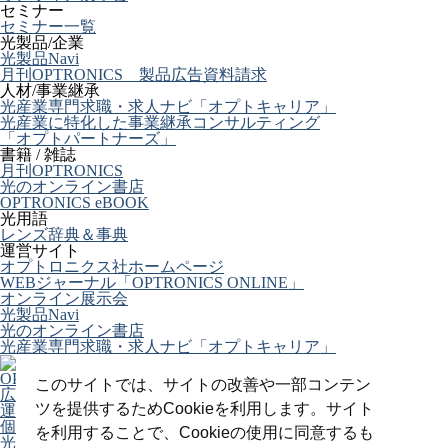
セミナー
セミナー一覧
光製品/企業
光製品Navi
月刊OPTRONICS 製品広告資料請求
人材/事業継承
光産業専門求職・求人ナビ「オプトキャリア」
光産業に特化した事業継承コンサルティング
「オプトパートナーズ」
書籍 / 雑誌
月刊OPTRONICS
光のオンライン書店
OPTRONICS eBOOK
光用語
レンズ辞典＆事典
運営サイト
オプトロニクス社ホームページ
WEBジャーナル「OPTRONICS ONLINE」
オンライン展示会
光製品Navi
光のオンライン書店
光産業専門求職・求人ナビ「オプトキャリア」
OPTRONICS ONLINE について
このサイトでは、サイトの改善や一部コンテン
広告掲載について
ツを提供するためCookieを利用します。サイト
運営会社
個人情報
を利用することで、Cookieの使用に同意するも
光関連リンク集