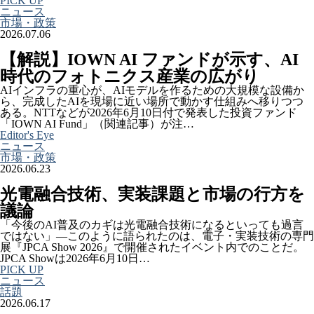
PICK UP
ニュース
市場・政策
2026.07.06
【解説】IOWN AI ファンドが示す、AI
時代のフォトニクス産業の広がり
AIインフラの重心が、AIモデルを作るための大規模な設備か
ら、完成したAIを現場に近い場所で動かす仕組みへ移りつつ
ある。NTTなどが2026年6月10日付で発表した投資ファンド
「IOWN AI Fund」（関連記事）が注…
Editor's Eye
ニュース
市場・政策
2026.06.23
光電融合技術、実装課題と市場の行方を
議論
「今後のAI普及のカギは光電融合技術になるといっても過言
ではない」―このように語られたのは、電子・実装技術の専門
展『JPCA Show 2026』で開催されたイベント内でのことだ。
JPCA Showは2026年6月10日…
PICK UP
ニュース
話題
2026.06.17