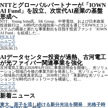
NTTとグローバルパートナーが「IOWN
AI Fund」を設立、次世代AI産業の基盤
形成へ
NTT、Young Sohn氏、SK Group、中華電信、および日本政策
投資銀行は、AI時代の先端技術への投資を通じてIOWNエコシ
ステムの構築と新たな事業創出を目指す投資ファンド「IOWN
AI Fund」を組成した…
PICK UP
ニュース
ビジネス
2026.06.15
AIデータセンター投資が過熱、古河電工
が光ファイバー関連事業を強化
古河電気工業は2026年6月5日に事業説明会を開催し、光ソリュ
ーション領域の今後の事業方針を発表した。 光ソリューショ
ン領域長の浅尾真史氏は、2030年に向け「革新的な光ソリュー
ションでAI時代のネットワークを構築し、社…
ニュース
ビジネス
2026.06.06
新着ニュース
東大、原子を流し続ける新分光法を開発 光格子時