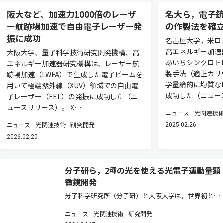
阪大など、加速力1000倍のレーザ
名大ら，電子
ー航跡場加速で自由電子レーザー発
の作製法を確
振に成功
名古屋大学，米ロ
高エネルギー加速
大阪大学、量子科学技術研究開発機構、高
あいちシンクロト
エネルギー加速器研究機構は、レーザー航
製手法（適正カリ
跡場加速（LWFA）で生成した電子ビームを
学量論的に均質なK
用いて極端紫外線（XUV）領域での自由電
成功した（ニュー
子レーザー（FEL）の発振に成功した（ニ
ュースリリース）。 X…
ニュース
光関連技
ニュース
光関連技術
研究開発
2025.02.26
2026.02.20
分子研ら，2種の光を使える光電子運動量顕
微鏡開発
分子科学研究所（分子研）と大阪大学は，世界初とな
る2つのビームラインからの放射光を利用できる光電
ニュース
光関連技術
研究開発
子運動量顕微鏡実験ステーションを分子科学研究所極