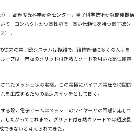
研），高輝度光科学研究センター，量子科学技術研究開発機構
用いて，コンパクトかつ高性能で，高い信頼性を持つ電子銃シ
ース
）。
めの従来の電子銃システムは複雑で，維持管理に多くの人手を
グループは，市販のグリッド付き熱カソードを用いた高性能電
置されたメッシュ状の電極。この電極にバイアス電圧を時間的
ームを生成するための高速スイッチとして働く。
過する際，電子ビームはメッシュのワイヤーとの距離に応じて
る。したがってこれまで，グリッド付き熱カソードでは短波長
生成できないと考えられてきた。