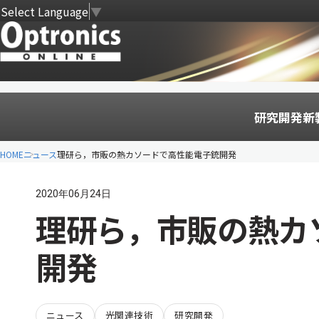
Select Language
▼
研究開発
新
HOME
ニュース
理研ら，市販の熱カソードで高性能電子銃開発
2020年06月24日
理研ら，市販の熱カ
開発
ニュース
光関連技術
研究開発