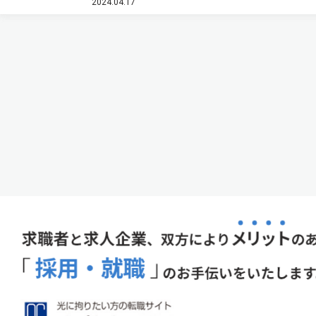
2024.04.17
端紫外光研究施設（UVSOR）で開発した（ニュースリ
リース）。 物性をつかさ…