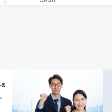
2024.02.15
XRISMに搭載され，銀河を吹き渡る風である高温
ズマの分布や…