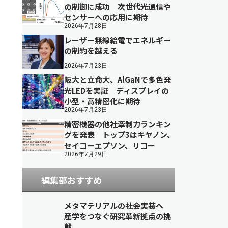
の制御に成功 次世代光通信や
センサーへの応用に期待
2026年7月28日
レーザー無線給電でエネルギー
の制約を越える
2026年7月23日
阪大と立命大、AlGaNで多色発
光LEDを実証 ディスプレイの
小型・高精密化に期待
2026年7月23日
精密機器の他社牽制力ランキン
グを発表 トップ3はキヤノン、
セイコーエプソン、リコー
2026年7月29日
編集部おすすめ
メタマテリアルの社会実装へ
産学をつなぐ研究革新拠点の挑
戦