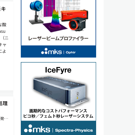
素キ
な酸
su
た（ニ
キャ
によ
処理
が発表
イト
発した