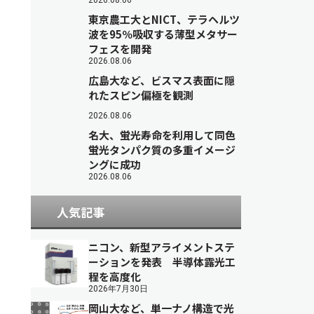
2026.08.06
東京農工大とNICT、テラヘルツ
波を95％吸収する薄型メタサー
フェスを開発
2026.08.06
広島大など、ビスマス表面に隠
れたスピン偏極を観測
2026.08.06
名大、蛍光寿命を利用して同色
蛍光タンパク質の多重イメージ
ングに成功
2026.08.06
人気記事
ニコン、新型アライメントステ
ーションを発表 半導体露光工
程を高度化
2026年7月30日
岡山大など、単一ナノ構造で光