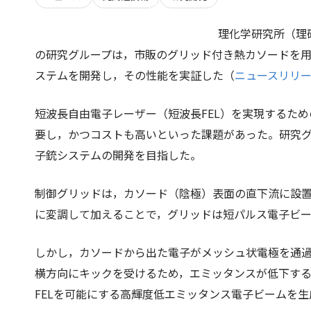
理化学研究所（理
の研究グループは，市販のグリッド付き熱カソードを
ステムを開発し，その性能を実証した（
ニュースリリ
短波長自由電子レーザー（短波長FEL）を実現するた
要し，かつコストも高いといった課題があった。研究
子銃システムの開発を目指した。
制御グリッドは，カソード（陰極）表面の直下流に設
に変調して加えることで，グリッドは短パルス電子ビ
しかし，カソードから出た電子がメッシュ状電極を通
横方向にキックを受けるため，エミッタンスが低下す
FELを可能にする高輝度低エミッタンス電子ビームを