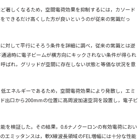
ほど著しくなるため，空間電荷効果を抑制するには，カソード
）をできるだけ高くした方が良いというのが従来の常識だっ
向に対して平行にそろう条件を詳細に調べ，従来の常識とは逆
ッド通過時に電子ビームが横方向にキックされない条件が得られ
と呼ばれ，グリッドが空間に存在しない状態と等価な状況を意
eVと低エネルギーであるため，空間電荷効果により発散し，エミ
ド出口から200mmの位置に高周波加速空洞を設置し，電子ビ
。
能を検証した。その結果，0.6ナノクーロンの有効電荷におい
。このエミッタンスは，軟X線波長領域のFEL増幅には十分な性能