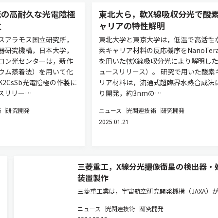
銃の高耐久な光電陰極
東北大ら，軟X線吸収分光で酸
立
ャリアの特性解明
スアラモス国立研究所，
東北大学と東京大学は，低温で高活性
器研究機構，日本大学，
素キャリア材料の反応機序をNanoTera
ロン光センターは，新作
を用いた軟X線吸収分光により解明し
ウム蒸着法）を用いて化
ュースリリース）。 研究で用いた酸素
2CsSb光電陰極の作製に
リア材料は，流通式超臨界水熱合成法
スリリー…
り開発，約3nmの…
術
研究開発
ニュース
光関連技術
研究開発
2025.01.21
三菱重工，X線分光撮像衛星の検出器・
装置製作
三菱重工業は，宇宙航空研究開発機構（JAXA）
したX線分光撮像衛星「XRISM」のファーストラ
ニュース
光関連技術
研究開発
（初期観測画像取得）成功について，JAXAが開