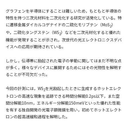
グラフェンを半導体にすることは難しいため，もともと半導体の
特性を持つ三次元材料を二次元化する研究が活発化している。特
に遷移金属ダイカルコゲナイドの二硫化モリブテン（MoS
）
2
や，二硫化タングステン（WS
）などを二次元材化すると優れた
2
機能が発現することが示され，次世代の光エレクトロニクスデバ
イスへの応用が期待されている。
しかし，伝導帯に励起された電子の挙動に関してはまだ不明な点
が多く，様々なデバイスに展開するためにはその光物性を解明す
ることが不可欠だった。
今回の計測には，WS
を光励起したときに生成するホットエレク
2
トロンの高速な現象を追跡できる時間分解能0.2ps以下，また空
間分解能10nm，エネルギー分解能150meVといった優れた性能
を有する独自開発の光電子顕微鏡を用い，初めてホットエレクト
ロンの超高速緩和過程を解明した。