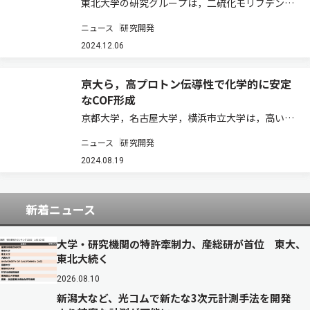
東北大学の研究グループは，二硫化モリブデンに
27種類の元素を導入した際の安定な原子構造や電
ニュース
研究開発
気特性を，密度汎関数理論に基づく精緻な計算機
シミュレーションにより明らかにした（ニュース
2024.12.06
リリース）。 単層が原子3個分の厚さから成…
京大ら，高プロトン伝導性で化学的に安定
なCOF形成
京都大学，名古屋大学，横浜市立大学は，高いプ
ロトン伝導性と高い化学的安定性を両立する高結
ニュース
研究開発
晶性の共有結合性有機構造体（COF）の形成に成
功した（ニュースリリース）。 COFの中心骨格に
2024.08.19
π電子系化合物を用いることで二次元平面…
新着ニュース
大学・研究機関の特許牽制力、産総研が首位 東大、
東北大続く
2026.08.10
新潟大など、光コムで新たな3次元計測手法を開発