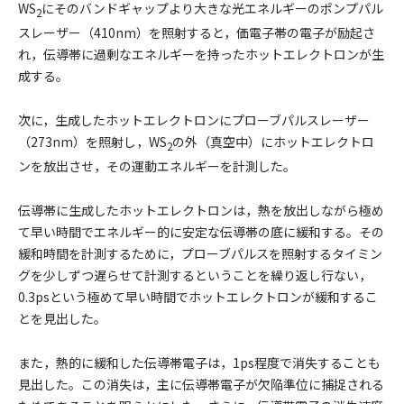
WS
にそのバンドギャップより大きな光エネルギーのポンプパル
2
スレーザー（410nm）を照射すると，価電子帯の電子が励起さ
れ，伝導帯に過剰なエネルギーを持ったホットエレクトロンが生
成する。
次に，生成したホットエレクトロンにプローブパルスレーザー
（273nm）を照射し，WS
の外（真空中）にホットエレクトロ
2
ンを放出させ，その運動エネルギーを計測した。
伝導帯に生成したホットエレクトロンは，熱を放出しながら極め
て早い時間でエネルギー的に安定な伝導帯の底に緩和する。その
緩和時間を計測するために，プローブパルスを照射するタイミン
グを少しずつ遅らせて計測するということを繰り返し行ない，
0.3psという極めて早い時間でホットエレクトロンが緩和するこ
とを見出した。
また，熱的に緩和した伝導帯電子は，1ps程度で消失することも
見出した。この消失は，主に伝導帯電子が欠陥準位に捕捉される