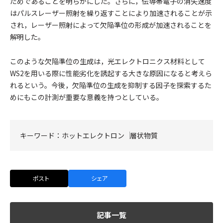
ためであることを明らかにした。さらに，伝導帯電子の消失速度
はパルスレーザー照射を繰り返すことにより加速されることが示
され，レーザー照射によって欠陥準位の形成が加速されることを
解明した。
このような欠陥準位の生成は，光エレクトロニクス材料として
WS2を用いる際に性能劣化を誘起する大きな原因になると考えら
れるという。今後，欠陥準位の生成を抑制する因子を探索するた
めにもこの計測が重要な意義を持つとしている。
キーワード：
ホットエレクトロン
層状物質
ポスト
シェア
記事一覧