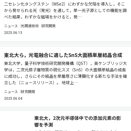
二セレン化タングステン（WSe2）にわずかな欠陥を導入し，そこ
から発せられる光（発光）を通して，単一光子源としての機能を調
べた結果，わずかな磁場をかけると，発…
ニュース
光関連技術
研究開発
2025.06.13
東北大ら，光電融合に適したSnS大面積単層結晶合成
東北大学，量子科学技術研究開発機構（QST），英ケンブリッジ大
学は，二次元原子層物質の硫化スズ（SnS）の大面積単結晶の成長
に成功し，さらにその結晶を単層厚さに薄膜化する新たな手法を確
立した（ニュースリリース）。 地球上…
ニュース
研究開発
2025.06.04
東北大，2次元半導体中での添加元素の影
響を予測