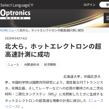
Select Language
▼
ログイン
登
HOME
ニュース
北大ら，ホットエレクトロンの超高速計測に成功
2020年04月16日
北大ら，ホットエレクトロンの超
高速計測に成功
ニュース
光関連技術
研究開発
北海道大学，中国北京大
学，中国科学院は国際共同研究により，高性能なFETトランジス
タ，光検出器，そしてレーザーなどへの応用が期待される二次元
材料・二硫化タングステン（WS
）に光照射したときに生成する
2
ホットエレクトロンの超高速な現象の計測に成功した（
ニュース
リリース
）。