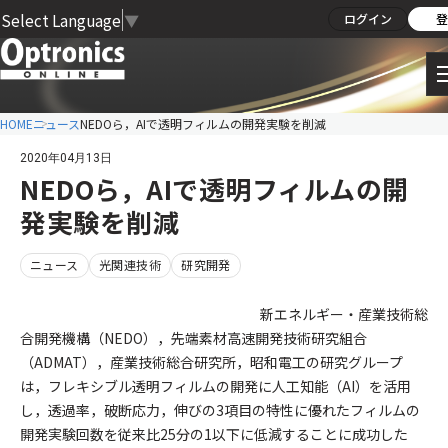
Select Language
▼
ログイン
登
HOME
ニュース
NEDOら，AIで透明フィルムの開発実験を削減
2020年04月13日
NEDOら，AIで透明フィルムの開
発実験を削減
ニュース
光関連技術
研究開発
新エネルギー・産業技術総
合開発機構（NEDO），先端素材高速開発技術研究組合
（ADMAT），産業技術総合研究所，昭和電工の研究グループ
は，フレキシブル透明フィルムの開発に人工知能（AI）を活用
し，透過率，破断応力，伸びの3項目の特性に優れたフィルムの
開発実験回数を従来比25分の1以下に低減することに成功した