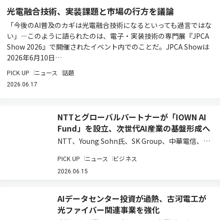
光電融合技術、実装課題と市場の行方を議論
「今後のAI普及のカギは光電融合技術になるといっても過言ではな
い」―このように語られたのは、電子・実装技術の専門展『JPCA
Show 2026』で開催されたイベント内でのことだ。JPCA Showは
2026年6月10日…
PICK UP
ニュース
話題
2026.06.17
NTTとグローバルパートナーが「IOWN AI
Fund」を設立、次世代AI産業の基盤形成へ
NTT、Young Sohn氏、SK Group、中華電信、お
よび日本政策投資銀行は、AI時代の先端技術への
PICK UP
ニュース
ビジネス
投資を通じてIOWNエコシステムの構築と新たな
事業創出を目指す投資ファンド「IOWN AI
2026.06.15
Fund」を組成した…
AIデータセンター投資が過熱、古河電工が
光ファイバー関連事業を強化