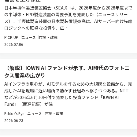
日本半導体製造装置協会（SEAJ）は、2026年度から2028年度まで
の半導体・FPD製造装置の需要予測を発表した（ニュースリリー
ス）。半導体製造装置の日本製装置販売高は、AIサーバー向け先端
ロジックへの旺盛な投資や、広…
PICK UP
ニュース
市場・政策
2026.07.06
【解説】IOWN AI ファンドが示す、AI時代のフォトニ
クス産業の広がり
AIインフラの重心が、AIモデルを作るための大規模な設備から、完
成したAIを現場に近い場所で動かす仕組みへ移りつつある。NTT
などが2026年6月10日付で発表した投資ファンド「IOWN AI
Fund」（関連記事）が注…
Editor's Eye
ニュース
市場・政策
2026.06.23