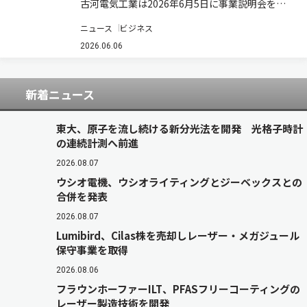
古河電気工業は2026年6月5日に事業説明会を開
催し、光ソリューション領域の今後の事業方針を
ニュース
ビジネス
発表した。 光ソリューション領域長の浅尾真史氏
は、2030年に向け「革新的な光ソリューション
2026.06.06
でAI時代のネットワークを構築し、社…
新着ニュース
東大、原子を流し続ける新分光法を開発 光格子時計
の連続計測へ前進
2026.08.07
ウシオ電機、ウシオライティングとジーベックスとの
合併を発表
2026.08.07
Lumibird、Cilas株を売却しレーザー・メガジュール
保守事業を取得
2026.08.06
フラウンホーファーILT、PFASフリーコーティングの
レーザー製造技術を開発