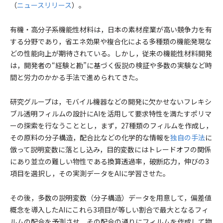
（
ニュースリリース
）。
有機・高分子系機能性材料は，日本の素材産業が高い競争力を有
する分野であり，省エネ効果や複合化による多種類の機能発現な
どの性能向上が期待されている。しかし，従来の機能性材料開発
は，開発者の“経験と勘”に基づく仮説の検証や多数の実験など時
間と労力のかかる手法で進められてきた。
研究グループは，モバイル機器などの開発に欠かせないフレキシ
ブル透明フィルムの設計にAIを活用して要求特性を満たすポリマ
ーの探索を行なうこととし，まず，27種類のフィルムを作成し，
その原料の分子構造，配合比などの化学的な情報を
独自の手法
に
倣って説明変数に落とし込み，目的変数にはトレードオフの関係
にあり並立の難しい物性である換算透過率，破断応力，伸びの3
項目を選択し，その実測データをAIに学習させた。
その後，多数の説明変数（分子構造）データを用意して，偏差値
概念を導入したAIにこれら3項目が等しい割合で最大となるフィ
ルムの配合を予測させ，その配合の通りにフィルムを作成して物