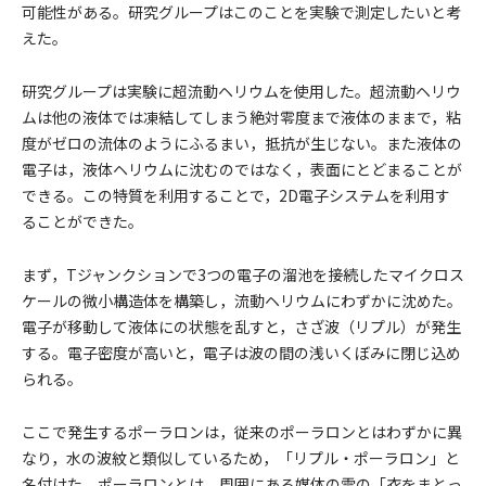
可能性がある。研究グループはこのことを実験で測定したいと考
えた。
研究グループは実験に超流動ヘリウムを使用した。超流動ヘリウ
ムは他の液体では凍結してしまう絶対零度まで液体のままで，粘
度がゼロの流体のようにふるまい，抵抗が生じない。また液体の
電子は，液体ヘリウムに沈むのではなく，表面にとどまることが
できる。この特質を利用することで，2D電子システムを利用す
ることができた。
まず，Tジャンクションで3つの電子の溜池を接続したマイクロス
ケールの微小構造体を構築し，流動ヘリウムにわずかに沈めた。
電子が移動して液体にの状態を乱すと，さざ波（リプル）が発生
する。電子密度が高いと，電子は波の間の浅いくぼみに閉じ込め
られる。
ここで発生するポーラロンは，従来のポーラロンとはわずかに異
なり，水の波紋と類似しているため，「リプル・ポーラロン」と
名付けた。ポーラロンとは，周囲にある媒体の雲の「衣をまとっ