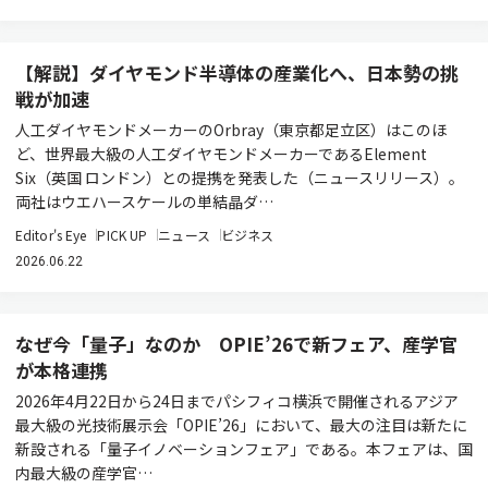
【解説】ダイヤモンド半導体の産業化へ、日本勢の挑
戦が加速
人工ダイヤモンドメーカーのOrbray（東京都足立区）はこのほ
ど、世界最大級の人工ダイヤモンドメーカーであるElement
Six（英国 ロンドン）との提携を発表した（ニュースリリース）。
両社はウエハースケールの単結晶ダ…
Editor's Eye
PICK UP
ニュース
ビジネス
2026.06.22
なぜ今「量子」なのか OPIE’26で新フェア、産学官
が本格連携
2026年4月22日から24日までパシフィコ横浜で開催されるアジア
最大級の光技術展示会「OPIE’26」において、最大の注目は新たに
新設される「量子イノベーションフェア」である。本フェアは、国
内最大級の産学官…