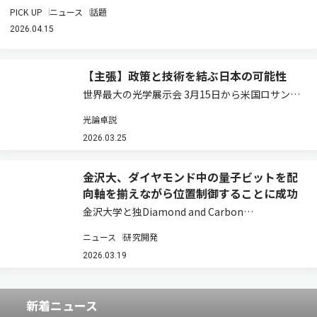
PICK UP
ニュース
話題
2026.04.15
【主張】政策と技術を結ぶ日本の可能性
世界最大の光学展示会 3月15日から米国ロサンゼ
ルスでOFC（Optical Fiber Communication
光論卓説
Conference and Exhibition）が開幕する。通信
バブル崩壊後、存在感を失っていた同…
2026.03.25
金沢大、ダイヤモンド中の量子ビットを配
向軸を揃えながら位置制御することに成功
金沢大学と独Diamond and Carbon
Applicationsの研究グループは、ダイヤモンド中
ニュース
研究開発
の量子ビットとして有用なNVセンターを、配向
軸を揃えたまま任意の位置に生成する技術を開発
2026.03.19
した（ニュースリリース）。…
新着ニュース