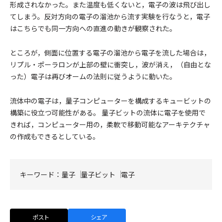
形成されなかった。また温度も低くないと，電子の波は飛び出し
てしまう。反対方向の電子の溜池から流す実験を行なうと，電子
はこちらでも同一方向への直進の動きが観察された。
ところが，側面に位置する電子の溜池から電子を流した場合は，
リプル・ポーラロンが上部の壁に衝突し，波が消え，（自由とな
った）電子は再びオームの法則に従うように動いた。
流体中の電子は，量子コンピューターを構成するキュービットの
構築に役立つ可能性がある。 量子ビットの流体に電子を使用で
きれば，コンピューター用の，柔軟で移動可能なアーキテクチャ
の作成もできるとしている。
キーワード：
量子
量子ビット
電子
ポスト
シェア