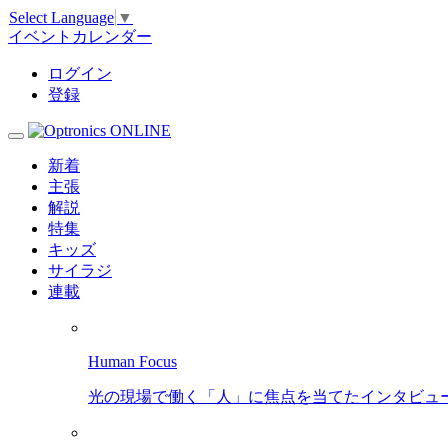
Select Language
▼
イベントカレンダー
ログイン
登録
新着
主張
解説
特集
キッズ
サイラジ
連載
Human Focus
光の現場で働く「人」に焦点を当てたインタビュ