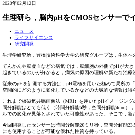
2020年02月12日
生理研ら，脳内pHをCMOSセンサーで
ニュース
ライフサイエンス
研究開発
生理学研究所，豊橋技術科学大学の研究グループは，生体へ
てんかんや脳虚血などの病気では，脳細胞の外側でpHが大き
起きているのかが分かると，病気の原因の理解や新たな治療
従来のpHを計測する方法は，pH電極を用いた極めて局所の
空間的にどのように変化しているかなどの大域的な情報は得
これまで核磁気共鳴画像法（MRI）を用いたpHイメージン
間分解能はとても低く（時間分解能6秒，空間分解能4mm）
ルでの変化が見落とされていた可能性があった。そこで，新
今回開発したセンサーは時間分解能20ミリ秒，空間分解能2
にも使用することが可能な優れた性質を持っている。