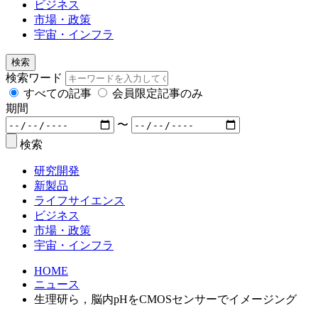
ビジネス
市場・政策
宇宙・インフラ
検索
検索ワード
すべての記事
会員限定記事のみ
期間
〜
検索
研究開発
新製品
ライフサイエンス
ビジネス
市場・政策
宇宙・インフラ
HOME
ニュース
生理研ら，脳内pHをCMOSセンサーでイメージング