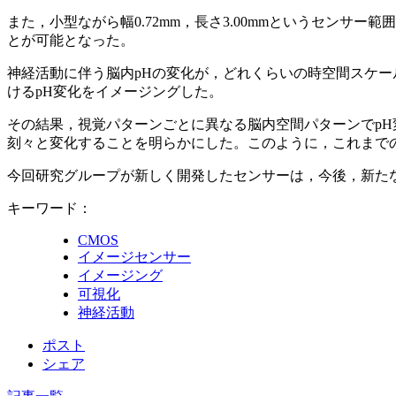
また，小型ながら幅0.72mm，長さ3.00mmというセンサ
とが可能となった。
神経活動に伴う脳内pHの変化が，どれくらいの時空間スケ
けるpH変化をイメージングした。
その結果，視覚パターンごとに異なる脳内空間パターンでpH
刻々と変化することを明らかにした。このように，これまで
今回研究グループが新しく開発したセンサーは，今後，新た
キーワード：
CMOS
イメージセンサー
イメージング
可視化
神経活動
ポスト
シェア