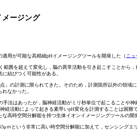
イメージング
の適用が可能な高精細pHイメージングツールを開発した（
ニュ
く範囲を超えて変化し，脳の異常活動を引き起こすことから，病
法に結びつく可能性がある。
「点」の計測に限られてきた。そのため，計測箇所以外の領域に
られなかった。
グの手法はあったが，脳神経活動がミリ秒単位で起こることや神
，神経活動によって起きる素早いpH変化を計測することは困難
たな高時空間分解能を持つ生体イオンイメージングツールの開
3.55μｍという非常に高い時空間分解能に加えて，センシング