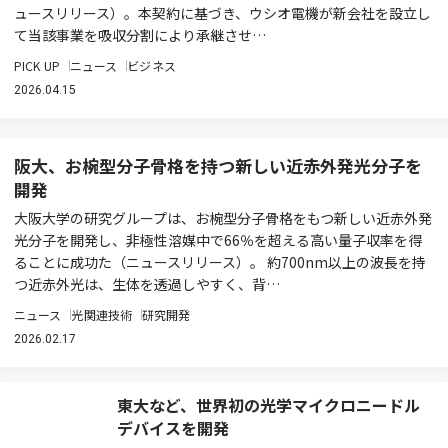
ュースリリース）。本契約に基づき、ウシオ電機が新会社を設立し
て当該事業を吸収分割により承継させ…
PICK UP
ニュース
ビジネス
2026.04.15
阪大、お椀型分子骨格を持つ新しい近赤外発光分子を
開発
大阪大学の研究グループは、お椀型分子骨格をもつ新しい近赤外発
光分子を開発し、非極性溶媒中で66％を超える高い量子収率を得
ることに成功た（ニュースリリース）。 約700nm以上の波長を持
つ近赤外光は、生体を透過しやすく、背…
ニュース
光関連技術
研究開発
2026.02.17
東大など、世界初の光学マイクロニードル
デバイスを開発