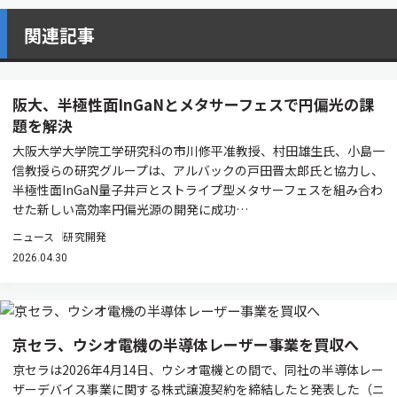
関連記事
阪大、半極性面InGaNとメタサーフェスで円偏光の課
題を解決
大阪大学大学院工学研究科の市川修平准教授、村田雄生氏、小島一
信教授らの研究グループは、アルバックの戸田晋太郎氏と協力し、
半極性面InGaN量子井戸とストライプ型メタサーフェスを組み合わ
せた新しい高効率円偏光源の開発に成功…
ニュース
研究開発
2026.04.30
京セラ、ウシオ電機の半導体レーザー事業を買収へ
京セラは2026年4月14日、ウシオ電機との間で、同社の半導体レー
ザーデバイス事業に関する株式譲渡契約を締結したと発表した（ニ