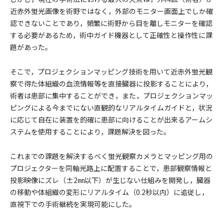
近赤外蛍光画像を術野ではなく，外部のモニター画面上でしか確
認できないことであり，頻繁に術野から目を離しモニターを確認
する必要があるため，術中ガイド機器として正確性と操作性に課
題があった。
そこで，プロジェクションマッピング技術を用いて近赤外蛍光観
察で得た体組織の血流情報等を直接臓器に投影することにより，
術者は患部に集中することができ，また，プロジェクションマッ
ピングによる今までにない直観的なリアルタイムガイドと，状況
に応じて自在に装置を的確に患部に向けることが出来るアームシ
ステムを使用することにより，課題解決を図った。
これまでの課題を解決するべく蛍光観察カメラとマッピング用の
プロジェクターを同軸光路上に配置することで，患部観察情報と
投影映像にズレ（±2㎜以下）が生じない仕組みを開発し，臓器
の移動や体組織の変形にリアルタイム（0.2秒以内）に追従し，
直視下での手術継続を実現可能にした。