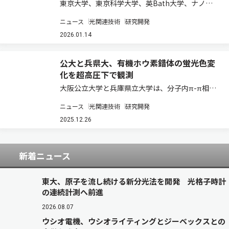
東京大学、東京科学大学、英Bath大学、ナノ医
療イノベーションセンター（iCONM）は、従来の
ニュース
光関連技術
研究開発
酵素測定法の欠点を解決する光学マイクロニード
ルデバイスを世界ではじめて開発した（ニュース
2026.01.14
リリース）。 採血不要の臨床検査を可能…
公大と兵県大、有機ホウ素錯体の蛍光色変
化を超高圧下で観測
大阪公立大学と兵庫県立大学は、分子内π-π相互
作用が、圧力に対する蛍光色の可逆的変化
ニュース
光関連技術
研究開発
（PFC）に与える影響を調べるため、シクロファ
ン部位をもつ有機ホウ素錯体pCPHとpCP-iPrの
2025.12.26
単結晶をダイヤモンドアンビルセル（DA…
新着ニュース
東大、原子を流し続ける新分光法を開発 光格子時計
の連続計測へ前進
2026.08.07
ウシオ電機、ウシオライティングとジーベックスとの