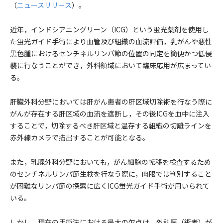
（
ニュースリリース
）。
近年，インドシアニングリーン（ICG）という蛍光薬剤を使用し
た蛍光ガイド手術により血管及び組織の血流評価，乳がんや悪性
黒色腫におけるセンチネルリンパ節の位置の同定を簡便かつ低侵
襲に行なうことができ，外科領域において臨床応用が広まってい
る。
肝臓外科分野においては肝がん患者の肝区域切除術を行なう際に
がんが存在する肝区域の血流を遮断し，その後ICGを血中に注入
することで，切除するべき肝区域と温存する組織の切離ラインを
赤外線カメラで描出することが可能となる。
また，乳腺外科分野においても，がん細胞の転移を検査するため
のセンチネルリンパ節生検を行なう際に，肉眼では判別すること
が困難なリンパ節の探索に広くICG蛍光ガイド手術が用いられて
いる。
しかし，現在の手術法における最大の欠点は，外科医（術者）が