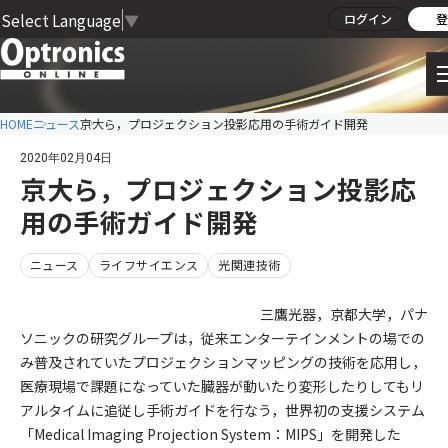
Select Language
▼
ログイン
登
HOME
ニュース
京大ら，プロジェクション投影応用の手術ガイド開発
2020年02月04日
京大ら，プロジェクション投影応
用の手術ガイド開発
ニュース
ライフサイエンス
光関連技術
三鷹光器，京都大学，パナ
ソニックの研究グループは，従来エンターテインメントの場での
み普及されていたプロジェクションマッピングの技術を応用し，
医療現場で課題になっていた臓器が動いたり変形したりしてもリ
アルタイムに追従し手術ガイドを行なう，世界初の支援システム
「Medical Imaging Projection System：MIPS」を開発した