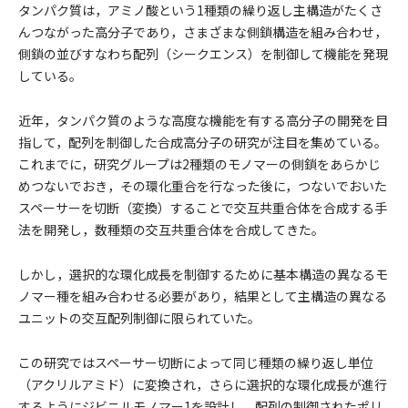
タンパク質は，アミノ酸という1種類の繰り返し主構造がたくさ
んつながった高分子であり，さまざまな側鎖構造を組み合わせ，
側鎖の並びすなわち配列（シークエンス）を制御して機能を発現
している。
近年，タンパク質のような高度な機能を有する高分子の開発を目
指して，配列を制御した合成高分子の研究が注目を集めている。
これまでに，研究グループは2種類のモノマーの側鎖をあらかじ
めつないでおき，その環化重合を行なった後に，つないでおいた
スペーサーを切断（変換）することで交互共重合体を合成する手
法を開発し，数種類の交互共重合体を合成してきた。
しかし，選択的な環化成長を制御するために基本構造の異なるモ
ノマー種を組み合わせる必要があり，結果として主構造の異なる
ユニットの交互配列制御に限られていた。
この研究ではスペーサー切断によって同じ種類の繰り返し単位
（アクリルアミド）に変換され，さらに選択的な環化成長が進行
するようにジビニルモノマー1を設計し，配列の制御されたポリ