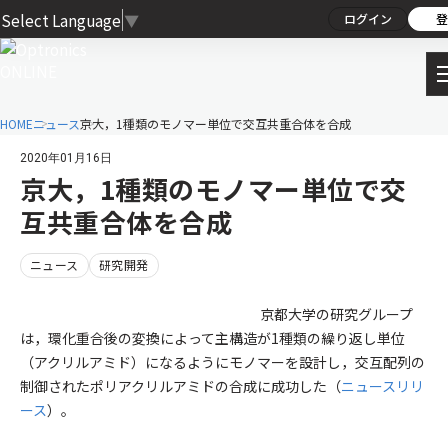
Select Language
▼
ログイン
登
HOME
ニュース
京大，1種類のモノマー単位で交互共重合体を合成
2020年01月16日
京大，1種類のモノマー単位で交
互共重合体を合成
ニュース
研究開発
京都大学の研究グループ
は，環化重合後の変換によって主構造が1種類の繰り返し単位
（アクリルアミド）になるようにモノマーを設計し，交互配列の
制御されたポリアクリルアミドの合成に成功した（
ニュースリリ
ース
）。