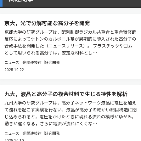
京大，光で分解可能な高分子を開発
京都大学の研究グループは，配列制御ラジカル共重合と重合後修飾
反応によってケトンのカルボニル基が周期的に導入された高分子の
合成手法を開発した（ニュースリリース）。 プラスチックやゴム
として用いられる高分子は，安定な材料とし…
ニュース
光関連技術
研究開発
2025.10.22
九大，液晶と高分子の複合材料で生じる特性を解析
九州大学の研究グループは，高分子ネットワーク液晶に電圧を加え
て流れを起こす実験を行ない，液晶が高分子の細かい網目構造に閉
じ込められると，電圧をかけたときに現れる流れの模様がゆがみ，
動きが遅くなる，さらに電流が流れにくくな…
ニュース
光関連技術
研究開発
2025.10.10