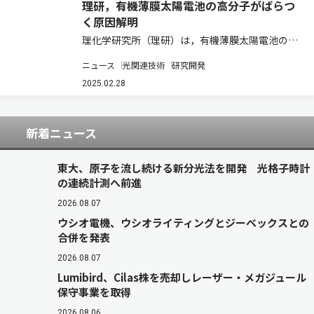
理研，有機薄膜太陽電池の高分子がばらつ
く原因解明
理化学研究所（理研）は，有機薄膜太陽電池の材
料に使われる半導体高分子の性能や特性が、これ
ニュース
光関連技術
研究開発
らの半導体高分子を合成する製造ロットごとにば
らつく原因を解明した（ニュースリリース）。 有
2025.02.28
機薄膜太陽電池は，軽量で柔軟性に優れるが，…
新着ニュース
東大、原子を流し続ける新分光法を開発 光格子時計
の連続計測へ前進
2026.08.07
ウシオ電機、ウシオライティングとジーベックスとの
合併を発表
2026.08.07
Lumibird、Cilas株を売却しレーザー・メガジュール
保守事業を取得
2026.08.06