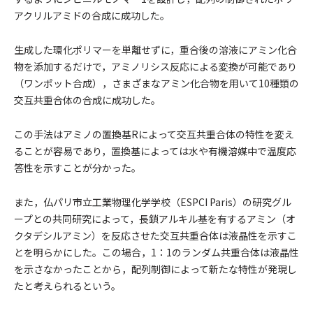
アクリルアミドの合成に成功した。
生成した環化ポリマーを単離せずに，重合後の溶液にアミン化合
物を添加するだけで，アミノリシス反応による変換が可能であり
（ワンポット合成），さまざまなアミン化合物を用いて10種類の
交互共重合体の合成に成功した。
この手法はアミノの置換基Rによって交互共重合体の特性を変え
ることが容易であり，置換基によっては水や有機溶媒中で温度応
答性を示すことが分かった。
また，仏パリ市立工業物理化学学校（ESPCI Paris）の研究グル
ープとの共同研究によって，長鎖アルキル基を有するアミン（オ
クタデシルアミン）を反応させた交互共重合体は液晶性を示すこ
とを明らかにした。この場合，1：1のランダム共重合体は液晶性
を示さなかったことから，配列制御によって新たな特性が発現し
たと考えられるという。