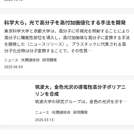
科学大ら，光で高分子を高付加価値化する手法を開発
東京科学大学と京都大学は，高分子に可視光を照射することにより
高分子に機能性部位を導入し，高付加価値な高分子に変換する手法
を開発した（ニュースリリース）。 プラスチックに代表される高
分子化合物は分子変換することで，その性質…
ニュース
光関連技術
研究開発
2025.06.03
筑波大，金色光沢の導電性高分子ポリアニ
リンを合成
筑波大学の研究グループは，金色の光沢を示す導
電性高分子ポリアニリンの合成に世界で初めて成
ニュース
光関連技術
研究開発
功した（ニュースリリース）。 高分子のポリアセ
チレンは，飴⾊の⾦属光沢を⽰すポリアセチレン
2025.03.13
フィルムや，⾦属に匹敵する導電性を有するポ…