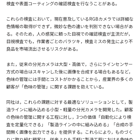
検査や表面コーティングの確認検査を行なうことがある。
これらの検査において，現在普及しているRGBカメラでは詳細な
色情報の取得ができず，微妙な色の違いを判別できない場合があ
る。そのため，人の感覚に頼った目視での確認検査が主流だが，
目視検査でも，作業者ごとのバラツキ，検査ミスの発生により不
良品を市場流出させるリスクがある。
また，従来の分光カメラは大型・高価で，さらにラインセンサー
方式の場合はスキャンした後に画像を合成する場合もあるなど，
色味の管理には手間とコストがかかることから，産業界の多くの
顧客が「色味の管理」に関する課題を抱えている。
同社は，これらの課題に対する最適なソリューションとして，製
造ラインに組み込める小型・軽量の分光カメラを開発した。顧客
の色味の管理に関する工程に対し，3つの価値「自動化により検
査を定量化できる」「製造ラインの中に組み込める」「合成の手
間無く画像を出力できる」を提供する。これらにより，ものづく
りに取り組む顧客は，従来よりも手軽に製造工程における色味の