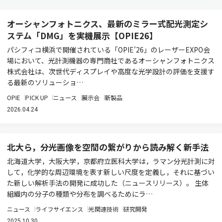
オーシャンフォトニクス、最新のミラー式配光測定シ
ステム「DMG」を実機展示【OPIE26】
パシフィコ横浜で開催されている「OPIE’26」のレーザーEXPO会
場において、光計測機器の専門商社であるオーシャンフォトニクス
株式会社は、次世代ディスプレイや高度な光学設計の評価を支援す
る最新のソリューショ…
OPIE
PICK UP
ニュース
展示会
新製品
2026.04.24
北大ら，分光画像を空間の繋がりから読み解く新手法
北海道大学，大阪大学，京都府立医科大学は，ラマン分光計測に対
して，化学的な周辺環境を表す新しい尺度を定義し，それに基づい
た新しい解析手法の開発に成功した（ニュースリリース）。 生体
組織内の分子の種類や分布を調べるためにラ…
ニュース
ライフサイエンス
光関連技術
研究開発
2025.10.30