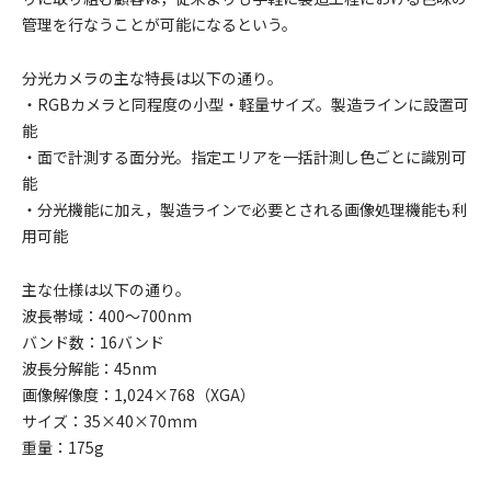
管理を行なうことが可能になるという。
分光カメラの主な特長は以下の通り。
・RGBカメラと同程度の小型・軽量サイズ。製造ラインに設置可
能
・面で計測する面分光。指定エリアを一括計測し色ごとに識別可
能
・分光機能に加え，製造ラインで必要とされる画像処理機能も利
用可能
主な仕様は以下の通り。
波長帯域：400～700nm
バンド数：16バンド
波長分解能：45nm
画像解像度：1,024×768（XGA）
サイズ：35×40×70mm
重量：175g