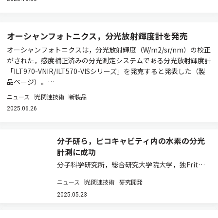
オーシャンフォトニクス，分光放射輝度計を発売
オーシャンフォトニクスは，分光放射輝度（W/m2/sr/nm）の校正
がされた，感度補正済みの分光測定システムである分光放射輝度計
「ILT970-VNIR/ILT570-VISシリーズ」を発売すると発表した（製
品ページ）。…
ニュース
光関連技術
新製品
2025.06.26
分子研ら，ピコキャビティ内の水素の分光
計測に成功
分子科学研究所，総合研究大学院大学，独Fritz
Haber Institute of the Max Planck Society，独
ニュース
光関連技術
研究開発
Max Planck Institute for Structure and Dyn…
2025.05.23