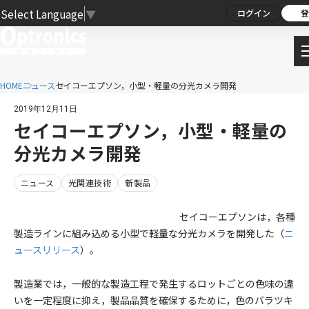
Select Language
▼
ログイン
登
HOME
ニュース
セイコーエプソン，小型・軽量の分光カメラ開発
2019年12月11日
セイコーエプソン，小型・軽量の
分光カメラ開発
ニュース
光関連技術
新製品
セイコーエプソンは，各種
製造ラインに組み込める小型で軽量な分光カメラを開発した（
ニ
ュースリリース
）。
製造業では，一般的な製造工程で発生するロットごとの色味の違
いを一定程度に抑え，製品品質を確保するために，色のバラツキ