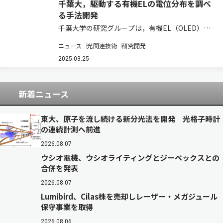
千葉大，駆動する有機ELの電位分布を調べ
る手法開発
千葉大学の研究グループは，有機EL（OLED）を
はじめとする有機デバイスに電圧をかけて駆動し
ニュース
光関連技術
研究開発
た状態で，内部の電位分布の状態を調べることの
できる全く新しい計測手法を開発した（ニュース
2025.03.25
リリース）。 有機ELのさらなる高機能化…
新着ニュース
東大、原子を流し続ける新分光法を開発 光格子時計
の連続計測へ前進
2026.08.07
ウシオ電機、ウシオライティングとジーベックスとの
合併を発表
2026.08.07
Lumibird、Cilas株を売却しレーザー・メガジュール
保守事業を取得
2026.08.06