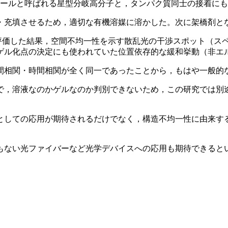
コールと呼ばれる星型分岐高分子と，タンパク質同士の接着に
・充填させるため，適切な有機溶媒に溶かした。次に架橋剤と
評価した結果，空間不均一性を示す散乱光の干渉スポット（ス
ゲル化点の決定にも使われていた位置依存的な緩和挙動（非エ
間相関・時間相関が全く同一であったことから，もはや一般的
で，溶液なのかゲルなのか判別できないため，この研究では別
としての応用が期待されるだけでなく，構造不均一性に由来す
もない光ファイバーなど光学デバイスへの応用も期待できると