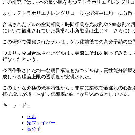
この研究では，4本の長い腕をもつテトラポリエチレングリ
まず，テトラポリエチレングリコールを溶液中に均一に分散
合成されたゲルの空間相関・時間相関を光散乱やX線散乱で
において観測されていた異常な小角散乱は生じず，さらには
この研究で開発されたゲルは，ゲル化前後での高分子鎖の空
つまり，今回合成されたゲルは，実際にそれを触ってみるま
行なったという。
今回作製された均一な網目構造を持つゲルは，高性能分離膜
成しうる理論上限の透明度が実現された。
このような究極の光学特性から，非常に柔軟で液漏れの心配
抵抗増加が起こらず，伝導率の向上が見込めるとしている。
キーワード：
ゲル
光ファイバー
高分子