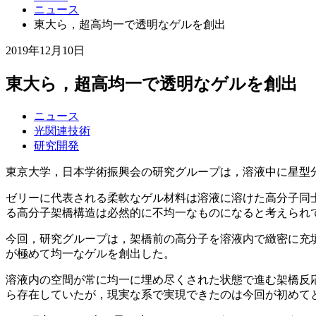
ニュース
東大ら，超高均一で透明なゲルを創出
2019年12月10日
東大ら，超高均一で透明なゲルを創出
ニュース
光関連技術
研究開発
東京大学，日本学術振興会の研究グループは，溶液中に星型
ゼリーに代表される柔軟なゲル材料は溶液に溶けた高分子同
る高分子架橋構造は必然的に不均一なものになると考えられ
今回，研究グループは，架橋前の高分子を溶液内で緻密に充
が極めて均一なゲルを創出した。
溶液内の空間が常に均一に埋め尽くされた状態で進む架橋反応
ら存在していたが，現実な系で実現できたのは今回が初めて