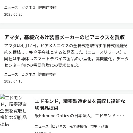
ニュース
ビジネス
光関連技術
2025.06.20
アマダ，基板穴あけ装置メーカーのビアニクスを買収
アマダは4月17日，ビアメカニクスの全株式を取得する株式譲渡契
約を締結し，完全子会社とすると発表した（ニュースリリース）。
同社は半導体はスマートデバイス製品の小型化，高機能化，データ
センター向けの需要急増にの要求に応え…
ニュース
ビジネス
光関連技術
2025.04.18
エドモンド，精密製造企業を買収し複雑な
切削品提供
米Edmund Optics の日本法人，エドモンド・オ
プティクス・ジャパンは，独フラウンホーファー
ニュース
ビジネス
光関連技術
市場・政策
研究機構からのスピンオフとして2011年に独ア