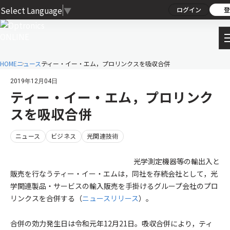
Select Language
▼
ログイン
登
HOME
ニュース
ティー・イー・エム，プロリンクスを吸収合併
2019年12月04日
ティー・イー・エム，プロリンク
スを吸収合併
ニュース
ビジネス
光関連技術
光学測定機器等の輸出入と
販売を行なうティー・イー・エムは，同社を存続会社として，光
学関連製品・サービスの輸入販売を手掛けるグループ会社のプロ
リンクスを合併する（
ニュースリリース
）。
合併の効力発生日は令和元年12月21日。吸収合併により，ティ