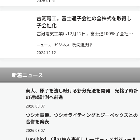
ーヘンに設立された，超音波アシストシステムと
2025.01.31
高精度光学部品の製造を行なうs…
古河電工，富士通子会社の全株式を取得し
子会社化
古河電気工業は12月12日，富士通100％子会社で
ある富士通オプティカルコンポーネンツ（FOC）
ニュース
ビジネス
光関連技術
の全株式を取得し，子会社化すると発表した（ニ
ュースリリース）。 古河電気工業は，光通信分野
2024.12.12
において光デバイス・光部品分野での…
新着ニュース
東大、原子を流し続ける新分光法を開発 光格子時計
の連続計測へ前進
2026.08.07
ウシオ電機、ウシオライティングとジーベックスとの
合併を発表
2026.08.07
Lumibird、Cilas株を売却しレーザー・メガジュール