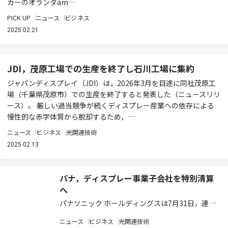
カーのオランダam…
PICK UP
ニュース
ビジネス
2025.02.21
JDI，茂原工場での生産を終了し石川工場に集約
ジャパンディスプレイ（JDI）は，2026年3月を目途に同社茂原工
場（千葉県茂原市）での生産を終了すると発表した（ニュースリリ
ース）。 厳しい過当競争が続くディスプレー産業への依存による
慢性的な赤字体質から脱却するため，…
ニュース
ビジネス
光関連技術
2025.02.13
パナ，ディスプレー事業子会社を特別清算
へ
パナソニック ホールディングスは7月31日，連結
子会社のパナソニック液晶ディスプレイ（PLD）
ニュース
ビジネス
光関連技術
を解散し，特別清算開始の申立てを行なうととも