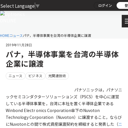
Select Language
▼
ログイン
登
HOME
ニュース
パナ，半導体事業を台湾の半導体企業に譲渡
2019年11月28日
パナ，半導体事業を台湾の半導体
企業に譲渡
ニュース
ビジネス
光関連技術
パナソニックは，パナソニ
ックセミコンダクターソリューションズ（PSCS）を中心に運営
している半導体事業を，台湾に本社を置く半導体企業である
Winbond Electr onics Corporation傘下のNuvoton
Technology Corporation（Nuvoton）に譲渡すること，ならび
にNuvotonとの間で株式資産譲渡契約を締結すると発表した（
ニ