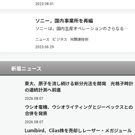
に，同じく連結子会社のパナソニック出資管理合
2023.08.01
同会社（PEMJ）のPLDに対する債権…
ソニー，国内事業所を再編
ソニーは，国内生産オペレーションのさらなる強
化を目的に，事業所の再編を実施する（ニュース
ニュース
ビジネス
光関連技術
リリース）。 具体的には，ソニーグローバルマニ
ュファクチャリング&オペレーションズ
2023.06.29
（SGMO）湖西サイト（静岡県湖西市）で…
新着ニュース
東大、原子を流し続ける新分光法を開発 光格子時計
の連続計測へ前進
2026.08.07
ウシオ電機、ウシオライティングとジーベックスとの
合併を発表
2026.08.07
Lumibird、Cilas株を売却しレーザー・メガジュール