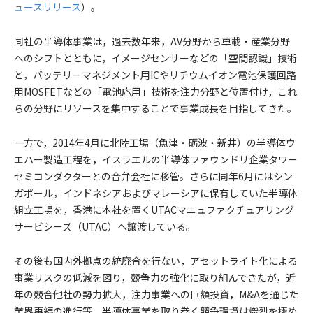
ュースリリース
）。
同社の半導体事業は，過去数年来，AV分野から車載・産業分野
へのシフトとともに，イメージセンサーなどの「空間認識」技術
と，バッテリーマネジメント用ICやリチウムイオン電池保護回路
用MOSFETなどの「電池応用」技術を注力分野と位置付け，これ
らの分野にリソースを集中することで事業成長を目指してきた。
一方で，2014年4月に北陸工場（魚津・砺波・新井）の半導体ウ
エハー製造工程を，イスラエルの半導体ファウンドリ企業タワー
セミコンダクターとの合弁会社に移管。さらに同年6月にはシン
ガポール，インドネシアおよびマレーシアに保有していた半導体
組立工場を，香港に本社を置くUTACマニュファクチュアリング
サービシーズ（UTAC）へ譲渡している。
その後も国内外拠点の統廃合を行ない，アセットライト化による
事業リスクの低減を図り，競争力の強化に取り組んできたが，近
年の競合他社の勢力拡大，注力事業への巨額投資，M&Aを通じた
業界再編の進行等，半導体事業を取り巻く競争環境は熾烈を極め