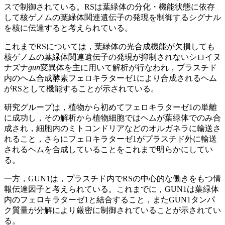
スで制御されている。RSは葉緑体の分化・機能状態に依存
して核ゲノムの葉緑体関連遺伝子の発現を制御するシグナル
を核に伝達すると考えられている。
これまでRSについては，葉緑体の光合成機能が欠損しても
核ゲノムの葉緑体関連遺伝子の発現が抑制されないシロイヌ
ナズナ
gun
変異体を主に用いて解析が行なわれ，プラスチド
内のヘム合成酵素フェロキラターゼ1により合成されるヘム
がRSとして機能することが示されている。
研究グループは，植物から初めてフェロキラターゼ1の単離
に成功し，その解析から植物細胞ではヘムが葉緑体でのみ合
成され，細胞内のミトコンドリアなどのオルガネラに輸送さ
れること，さらにフェロキラターゼ1がプラスチド外に輸送
されるヘムを合成していることをこれまで明らかにしてい
る。
一方，GUN1は，プラスチド内でRSの中心的な働きをもつ情
報伝達因子と考えられている。これまでに，GUN1は葉緑体
内のフェロキラターゼ1と結合すること，またGUN1タンパ
ク質量が分解により厳密に制御されていることが示されてい
る。