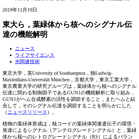
2019年11月19日
東大ら，葉緑体から核へのシグナル伝
達の機能解明
ニュース
ライフサイエンス
光関連技術
東京大学，英University of Southampton，独Ludwig-
Maximilians-Universität München，京都大学，東京工業大学，
東京農業大学の研究グループは，葉緑体から核へのシグナル
伝達に関わる制御因子であるGUN1の機能解析に取り組み，
GUN1がヘム合成酵素の活性を調節すること，またヘムと結
合して，そのシグナル伝達を調節することを明らかにした
（
ニュースリリース
）。
植物の葉緑体形成は，核コードの葉緑体関連遺伝子の環境・
発達によるシグナル（アンテログレードシグナル）と，葉緑
体から核へのレトログレードシグナル（RS）によるバラン