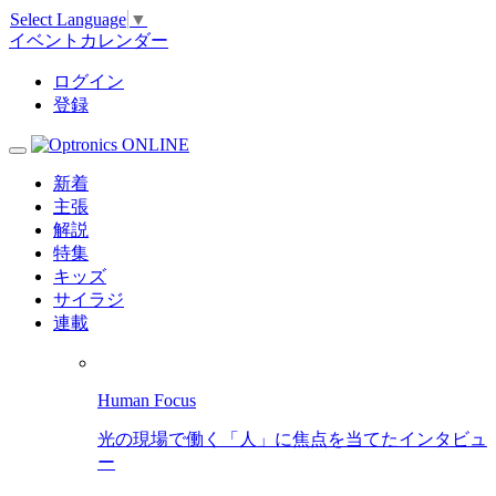
Select Language
▼
イベントカレンダー
ログイン
登録
新着
主張
解説
特集
キッズ
サイラジ
連載
Human Focus
光の現場で働く「人」に焦点を当てたインタビュ
ー