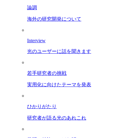
論調
海外の研究開発について
Interview
光のユーザーに話を聞きます
若手研究者の挑戦
実用化に向けたテーマを発表
ひかりがたり
研究者が語る光のあれこれ