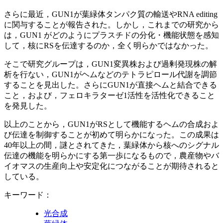
さらに最近，GUN1が葉緑体タンパク質の輸送やRNA editing
に関与することが報告された。しかし，これまでの研究から
は，GUN1 がどのようにプラスチドの分化・機能状態を感知
して，核にRSを伝達するのか，全く明らかではなかった。
そこで研究グループは，GUN1変異株および過剰発現株の解
析を行ない，GUN1がヘムなどのテトラピロール代謝を調節
することを見出した。さらにGUN1が直接ヘムと結合できる
こと，および，フェロキラターゼ1活性を活性化できること
を発見した。
以上のことから，GUN1がRSとして機能するヘムの合成およ
び伝達を制御することが初めて明らかになった。この成果は
40年以上の間，謎とされてきた，葉緑体から核へのシグナル
伝達の機能を明らかにする第一歩になるもので，農産物やバ
イオマスの生産向上や安定化につながることが期待されると
している。
キーワード：
光合成