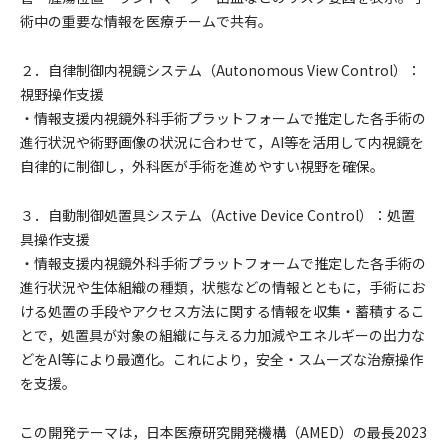
術中の重要な情報を医療チームで共有。
２．自律制御内視鏡システム（Autonomous View Control）：
視野操作支援
・情報支援内視鏡外科手術プラットフォームで推定した各手術の
進行状況や術野画像の状況に合わせて，AI等を活用して内視鏡を
自律的に制御し，外科医が手術を進めやすい視野を確保。
３．自動制御処置具システム（Active Device Control）：処置
具操作支援
・情報支援内視鏡外科手術プラットフォームで推定した各手術の
進行状況や生体組織の種類，状態などの情報とともに，手術にお
ける処置の手段やアクセス方法に関する情報を収集・蓄積するこ
とで，処置具が対象の組織に与える力加減やエネルギーの出力な
どをAI等により最適化。これにより，安全・スムーズな治療操作
を支援。
この開発テーマは，日本医療研究開発機構（AMED）の最長2023