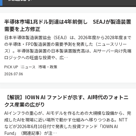
半導体市場1兆ドル到達は4年前倒し SEAJが製造装置
需要を上方修正
日本半導体製造装置協会（SEAJ）は、2026年度から2028年度まで
の半導体・FPD製造装置の需要予測を発表した（ニュースリリー
ス）。半導体製造装置の日本製装置販売高は、AIサーバー向け先端
ロジックへの旺盛な投資や、広…
PICK UP
ニュース
市場・政策
2026.07.06
【解説】IOWN AI ファンドが示す、AI時代のフォトニ
クス産業の広がり
AIインフラの重心が、AIモデルを作るための大規模な設備から、完
成したAIを現場に近い場所で動かす仕組みへ移りつつある。NTT
などが2026年6月10日付で発表した投資ファンド「IOWN AI
Fund」（関連記事）が注…