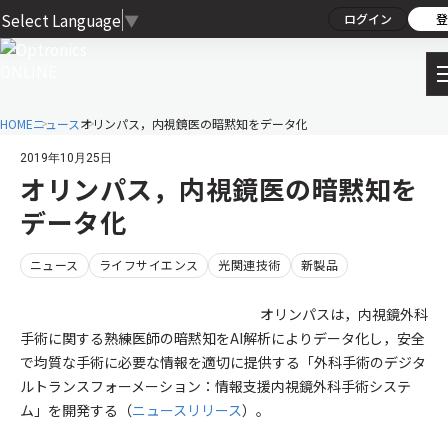
Select Language
▼
ログイン
登
HOME
ニュース
オリンパス，内視鏡医の暗黙知をデータ化
2019年10月25日
オリンパス，内視鏡医の暗黙知を
データ化
ニュース
ライフサイエンス
光関連技術
新製品
オリンパスは，内視鏡外科
手術に関する熟練医師の暗黙知をAI解析によりデータ化し，安全
で均質な手術に必要な情報を適切に提供する「外科手術のデジタ
ルトランスフォーメーション：情報支援内視鏡外科手術システ
ム」を開発する（
ニュースリリース
）。