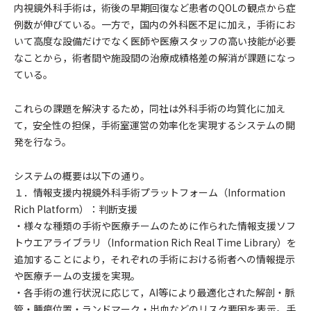
内視鏡外科手術は，術後の早期回復など患者のQOLの観点から症
例数が伸びている。一方で，国内の外科医不足に加え，手術にお
いて高度な設備だけでなく医師や医療スタッフの高い技能が必要
なことから，術者間や施設間の治療成績格差の解消が課題になっ
ている。
これらの課題を解決するため，同社は外科手術の均質化に加え
て，安全性の担保，手術室運営の効率化を実現するシステムの開
発を行なう。
システムの概要は以下の通り。
１．情報支援内視鏡外科手術プラットフォーム（Information
Rich Platform）：判断支援
・様々な種類の手術や医療チームのために作られた情報支援ソフ
トウエアライブラリ（Information Rich Real Time Library）を
追加することにより，それぞれの手術における術者への情報提示
や医療チームの支援を実現。
・各手術の進行状況に応じて，AI等により最適化された解剖・脈
管・腫瘍位置・ランドマーク・出血などのリスク要因を表示。手