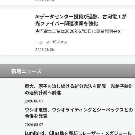
事業創出を目指す投資ファンド「IOWN AI
Fund」を組成した…
AIデータセンター投資が過熱、古河電工が
光ファイバー関連事業を強化
古河電気工業は2026年6月5日に事業説明会を開
催し、光ソリューション領域の今後の事業方針を
ニュース
ビジネス
発表した。 光ソリューション領域長の浅尾真史氏
は、2030年に向け「革新的な光ソリューション
2026.06.06
でAI時代のネットワークを構築し、社…
新着ニュース
東大、原子を流し続ける新分光法を開発 光格子時計
の連続計測へ前進
2026.08.07
ウシオ電機、ウシオライティングとジーベックスとの
合併を発表
2026.08.07
Lumibird、Cilas株を売却しレーザー・メガジュール