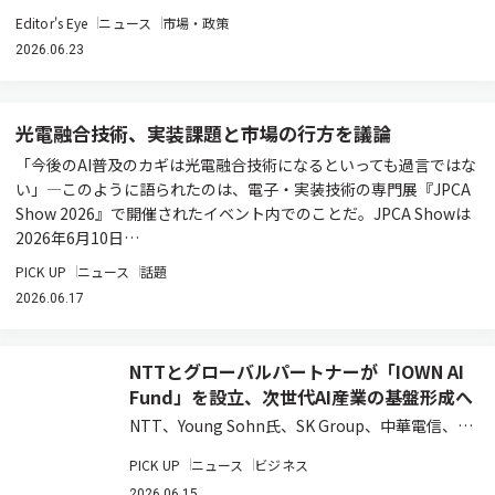
Editor's Eye
ニュース
市場・政策
2026.06.23
光電融合技術、実装課題と市場の行方を議論
「今後のAI普及のカギは光電融合技術になるといっても過言ではな
い」―このように語られたのは、電子・実装技術の専門展『JPCA
Show 2026』で開催されたイベント内でのことだ。JPCA Showは
2026年6月10日…
PICK UP
ニュース
話題
2026.06.17
NTTとグローバルパートナーが「IOWN AI
Fund」を設立、次世代AI産業の基盤形成へ
NTT、Young Sohn氏、SK Group、中華電信、お
よび日本政策投資銀行は、AI時代の先端技術への
PICK UP
ニュース
ビジネス
投資を通じてIOWNエコシステムの構築と新たな
2026.06.15