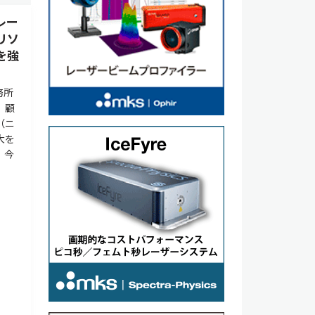
レー
リソ
を強
務所
、顧
（ニ
大を
、今