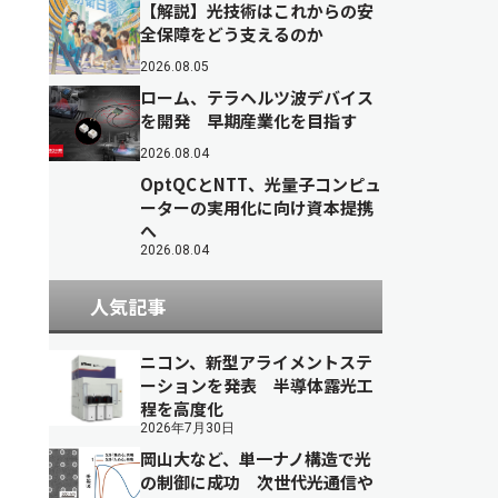
【解説】光技術はこれからの安
全保障をどう支えるのか
2026.08.05
ローム、テラヘルツ波デバイス
を開発 早期産業化を目指す
2026.08.04
OptQCとNTT、光量子コンピュ
ーターの実用化に向け資本提携
へ
2026.08.04
人気記事
ニコン、新型アライメントステ
ーションを発表 半導体露光工
程を高度化
2026年7月30日
岡山大など、単一ナノ構造で光
の制御に成功 次世代光通信や