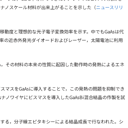
なナノスケール材料が出来上がることを示した（
ニュースリリ
子移動度と理想的な光子電子変換効率を示す。中でもGaAsは代
高効率の近赤外発光ダイオードおよびレーザー，太陽電池に利用
つも，その材料の本来の性質に起因した動作時の発熱によるエネ
スマスをGaAsに導入することで，この発熱の問題を抑制でき
ナノワイヤにビスマスを導入したGaAsBi混合結晶の作製を試
給する，分子線エピタキシーによる結晶成長で行なわれた。シ