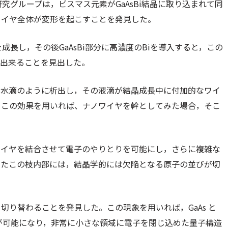
研究グループは，ビスマス元素がGaAsBi結晶に取り込まれて同
ワイヤ全体が変形を起こすことを発見した。
成長し，その後GaAsBi部分に高濃度のBiを導入すると，この
が出来ることを見出した。
が水滴のように析出し，その液滴が結晶成長中に付加的なワイ
。この効果を用いれば、ナノワイヤを幹としてみた場合，そこ
ワイヤを結合させて電子のやりとりを可能にし，さらに複雑な
またこの枝内部には，結晶学的には欠陥となる原子の並びが切
り替わることを発見した。この現象を用いれば，GaAs と
とが可能になり，非常に小さな領域に電子を閉じ込めた量子構造