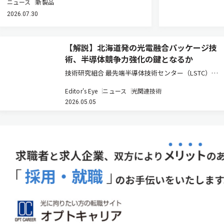
ニュース
新製品
2026.07.30
【解説】北海道発の光電融合パッケージ技
術、半導体競争力強化の鍵となるか
技術研究組合 最先端半導体技術センター（LSTC）が
進める光電融合型パッケージ技術の研究開発は、日本
Editor's Eye
ニュース
光関連技術
の半導体戦略において重要な転換点を示している。ポ
2026.05.05
スト5G時代におけるデータ通信量の爆発的増大と電力
消費の課題に対し、電気…