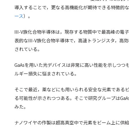
導入することで，更なる高機能化が期待できる特徴的
ース
）。
III-V族化合物半導体は，現存する物質中で最高峰の電
表的なIII-V族化合物半導体で，高速トランジスタ，
されている。
GaAsを用いた光デバイスは非常に高い性能を示しつ
ルギー損失に悩まされている。
そこで最近，薬などにも用いられる安全な元素であるビ
る可能性が示されつつある。そこで研究グループはGaAs
みた。
ナノワイヤの作製は超高真空中で元素をビーム上に供