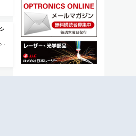
シ
文部
て、
賞し
、社会