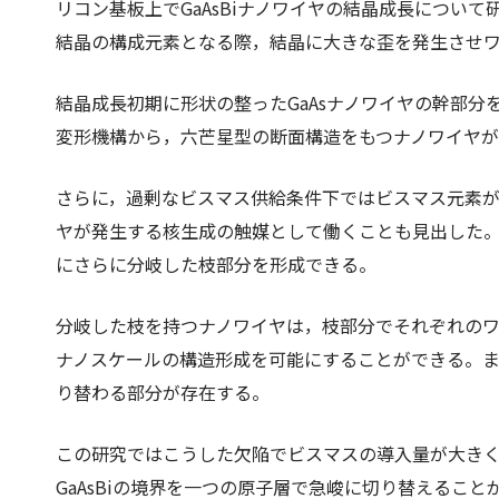
リコン基板上でGaAsBiナノワイヤの結晶成長について
結晶の構成元素となる際，結晶に大きな歪を発生させ
結晶成長初期に形状の整ったGaAsナノワイヤの幹部分を
変形機構から，六芒星型の断面構造をもつナノワイヤ
さらに，過剰なビスマス供給条件下ではビスマス元素
ヤが発生する核生成の触媒として働くことも見出した
にさらに分岐した枝部分を形成できる。
分岐した枝を持つナノワイヤは，枝部分でそれぞれの
ナノスケールの構造形成を可能にすることができる。
り替わる部分が存在する。
この研究ではこうした欠陥でビスマスの導入量が大きく切
GaAsBiの境界を一つの原子層で急峻に切り替えるこ