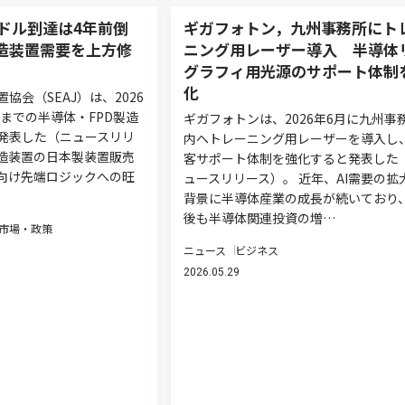
ドル到達は4年前倒
ギガフォトン，九州事務所にト
製造装置需要を上方修
ニング用レーザー導入 半導体
グラフィ用光源のサポート体制
化
協会（SEAJ）は、2026
度までの半導体・FPD製造
ギガフォトンは、2026年6月に九州事
発表した（ニュースリリ
内へトレーニング用レーザーを導入し
造装置の日本製装置販売
客サポート体制を強化すると発表した
ー向け先端ロジックへの旺
ュースリリース）。 近年、AI需要の拡
背景に半導体産業の成長が続いており
後も半導体関連投資の増…
市場・政策
ニュース
ビジネス
2026.05.29