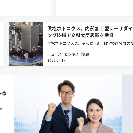
浜松ホトニクス、内部加工型レーザダイ
ング技術で文科大臣表彰を受賞
浜松ホトニクスは、令和8年度「科学技術分野の
科学大臣表彰（科学技術賞・開発部門）」におい
ニュース
ビジネス
話題
「内部加工型レーザダイシング技術の開発」で受
2026.04.17
たと発表した（ニュースリリース）。 同表彰は
経済や国民生活の発展に寄与…