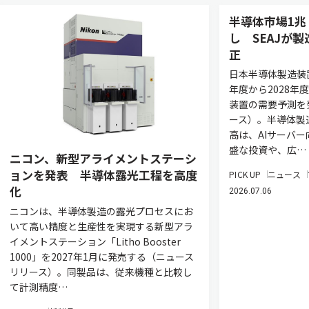
半導体市場1兆
し SEAJが
正
日本半導体製造装置
年度から2028年
装置の需要予測を
ース）。半導体製
高は、AIサーバ
盛な投資や、広…
ニコン、新型アライメントステーシ
ョンを発表 半導体露光工程を高度
PICK UP
ニュース
化
2026.07.06
ニコンは、半導体製造の露光プロセスにお
いて高い精度と生産性を実現する新型アラ
イメントステーション「Litho Booster
1000」を2027年1月に発売する（ニュース
リリース）。同製品は、従来機種と比較し
て計測精度…