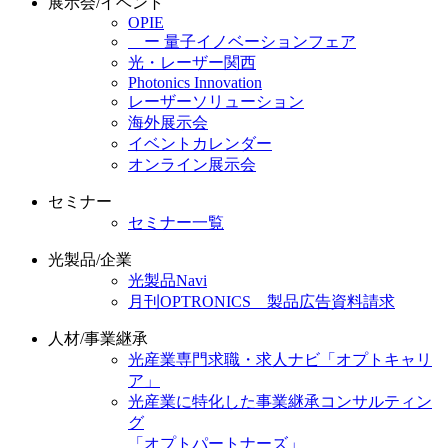
展示会/イベント
OPIE
ー 量子イノベーションフェア
光・レーザー関西
Photonics Innovation
レーザーソリューション
海外展示会
イベントカレンダー
オンライン展示会
セミナー
セミナー一覧
光製品/企業
光製品Navi
月刊OPTRONICS 製品広告資料請求
人材/事業継承
光産業専門求職・求人ナビ「オプトキャリ
ア」
光産業に特化した事業継承コンサルティン
グ
「オプトパートナーズ」