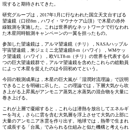
現すると期待されてきた。
研究グループは，2017年1月に行なわれた国立天文台すばる
望遠鏡（口径8m，ハワイ・マウナケア山頂）で木星の赤外
線観測を実施した。これは世界的なネットワークで行なわれ
た木星同時観測キャンペーンの一翼を担ったもの。
参加した望遠鏡は，アルマ望遠鏡（チリ），NASAハッブル
宇宙望遠鏡，米ジェミニ北望遠鏡8-m（ハワイ），WMケッ
ク望遠鏡（ハワイ），欧VLT8-m（チリ）の世界を代表する6
つの巨大望遠鏡群で，アルマ望遠鏡を含めたこれらの総動員
によって木星を捉えたのは今回初めてという。
今回の観測成果は，木星の巨大嵐が「湿潤対流理論」で説明
できることを明確に示した。この理論では，下層大気から吹
き上がる上昇風がアンモニア蒸気と水蒸気の混合物を大量に
巻き上げる。
これが上層で凝縮すると，これらは潜熱を放出してエネルギ
ーを与え，さらに雲を含む大気層を浮上させて大気の上部に
大量のアンモニア氷雲を作り出す。地球では，熱帯で生まれ
て成長する「台風」でみられる仕組みと似た機構と考えられ