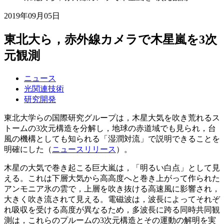
2019年09月05日
東北大ら，赤外線カメラで木星嵐を3次
元観測
ニュース
光関連技術
研究開発
東北大学らの国際研究グループは，木星大気を吹き荒れるス
トームの3次元構造を分解し，地球の赤道域でも見られ，台
風の機構としても知られる「湿潤対流」で説明できることを
明確にした（
ニュースリリース
）。
木星の大気で巻き起こる巨大嵐は，「明るい白点」として見
える。これは下層大気から高高度へと巻き上がって作られた
アンモニア氷の雲で，上層を吹き抜ける高速風に影響され，
大きく吹き流されて見える。電磁波は，波長によってそれぞ
れ吸収を受ける高度が異なるため，多波長に跨る同時共同観
測は，これらのプルームの3次元構造とその運動の解明を実