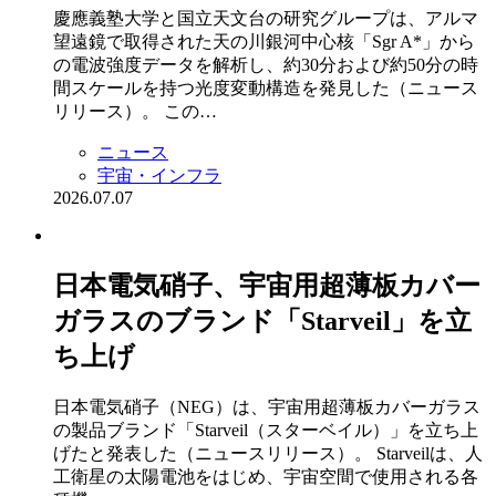
慶應義塾大学と国立天文台の研究グループは、アルマ
望遠鏡で取得された天の川銀河中心核「Sgr A*」から
の電波強度データを解析し、約30分および約50分の時
間スケールを持つ光度変動構造を発見した（ニュース
リリース）。 この…
ニュース
宇宙・インフラ
2026.07.07
日本電気硝子、宇宙用超薄板カバー
ガラスのブランド「Starveil」を立
ち上げ
日本電気硝子（NEG）は、宇宙用超薄板カバーガラス
の製品ブランド「Starveil（スターベイル）」を立ち上
げたと発表した（ニュースリリース）。 Starveilは、人
工衛星の太陽電池をはじめ、宇宙空間で使用される各