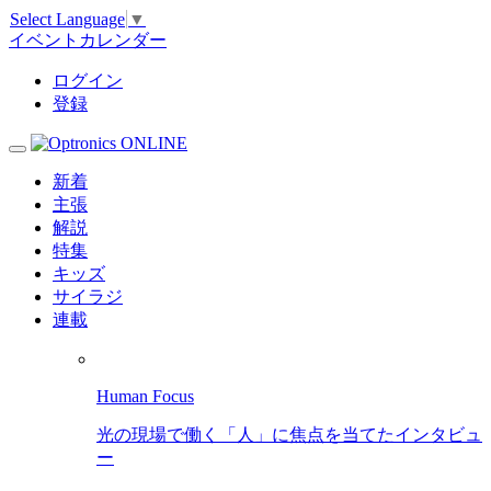
Select Language
▼
イベントカレンダー
ログイン
登録
新着
主張
解説
特集
キッズ
サイラジ
連載
Human Focus
光の現場で働く「人」に焦点を当てたインタビュ
ー