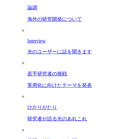
論調
海外の研究開発について
Interview
光のユーザーに話を聞きます
若手研究者の挑戦
実用化に向けたテーマを発表
ひかりがたり
研究者が語る光のあれこれ