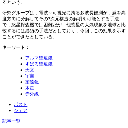
るという。
研究グループは，電波～可視光に跨る多波長観測が，嵐を高
度方向に分解してその3次元構造の解明を可能とする手法
で，惑星探査機では困難だが，他惑星の大気現象を地球と比
較するには必須の手法だとしており，今回，この効果を示す
ことができたとしている。
キーワード：
アルマ望遠鏡
すばる望遠鏡
天文
宇宙
望遠鏡
木星
赤外線
ポスト
シェア
記事一覧