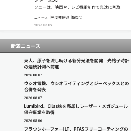
ソニーは，映画やテレビ番組制作で急速に普及し
ているバーチャルプロダクション向けLEDディス
ニュース
光関連技術
新製品
プレーの新シリーズ「Crystal（クリスタル）
LED CAPRI（カプリ）」を発売すると発表した
2025.06.09
（ニュースリリース）。発売時期…
新着ニュース
東大、原子を流し続ける新分光法を開発 光格子時計
の連続計測へ前進
2026.08.07
ウシオ電機、ウシオライティングとジーベックスとの
合併を発表
2026.08.07
Lumibird、Cilas株を売却しレーザー・メガジュール
保守事業を取得
2026.08.06
フラウンホーファーILT、PFASフリーコーティングの