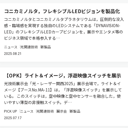
コニカミノルタ，フレキシブルLEDビジョンを製品化
コニカミノルタとコニカミノルタプラネタリウムは，圧倒的な没入
感・臨場感を実現する独自のLEDシステムである「DYNAVISION-
LED」のフレキシブルLEDカーブビジョンを，展示やエンタメ等の
ビジネス領域で本格参入する…
ニュース
光関連技術
新製品
2025.08.21
【OPK】ライト＆イメージ，浮遊映像スイッチを展示
光技術展示会「光・レーザー関西2025」展示会場で，ライト＆イ
メージ【ブースNo.MA-11】は，「浮遊映像スイッチ」を展示して
いる。 このスイッチは，空中映像と空中センサーを融合した，使
いやすい薄型の非接触スイッチ。デ…
PICK UP
ニュース
光関連技術
展示会
新製品
2025.07.17