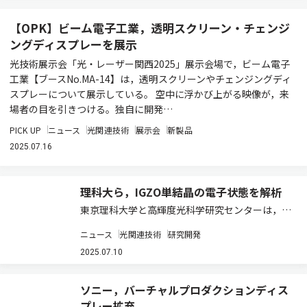
【OPK】ビーム電子工業，透明スクリーン・チェンジ
ングディスプレーを展示
光技術展示会「光・レーザー関西2025」展示会場で，ビーム電子
工業【ブースNo.MA-14】は，透明スクリーンやチェンジングディ
スプレーについて展示している。 空中に浮かび上がる映像が，来
場者の目を引きつける。独自に開発…
PICK UP
ニュース
光関連技術
展示会
新製品
2025.07.16
理科大ら，IGZO単結晶の電子状態を解析
東京理科大学と高輝度光科学研究センターは，硬
X線光電子分光法（HAXPES）により，
ニュース
光関連技術
研究開発
InGaZnO4（IGZO）単結晶の電子状態を解析し，
結晶中の酸素欠陥がIn原子の周囲に偏って存在し
2025.07.10
ていることを明らかにした（ニュースリ…
ソニー，バーチャルプロダクションディス
プレー拡充