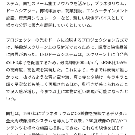
ステム。同社のドーム施工ノウハウを活かし，プラネタリウム，
ドームシアター，博物館展示，商業施設，エンターテインメント
施設，産業用シミュレーターなど，新しい映像デバイスとして
様々な分野に販売を展開していくとしている。
プロジェクターの光をドームに投映するプロジェクション方式で
は，映像がスクリーン上の反射光であるために，輝度と映像品質
に限界があった。LEDドームシステムは，スクリーン上に自発光
2
のLED素子を配置するため，最高輝度600cd/m
，sRGB比155%
の高輝度，高色域を実現した。これにより，今までは表現が難し
かった，抜けるような青い空や海，真っ赤な夕焼け，キラキラと
輝く星空なども美しく再現されるほか，奥行きが感じられること
で没入感が増し，今まで以上に本物に近い表現が可能になったと
いう。
同社は，1997年にプラネタリウムにCG映像を投映するデジタル
全天周映像投映システムを導入して以来，360度映像の作品やコ
ンテンツを様々な施設に提供してきた。これらの映像をLEDドー
ムシステムに投映することに加え，今後は，LEDドームシステム