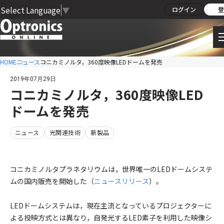
Select Language
▼
ログイン
登
HOME
ニュース
コニカミノルタ，360度映像LEDドームを発売
2019年07月29日
コニカミノルタ，360度映像LED
ドームを発売
ニュース
光関連技術
新製品
コニカミノルタプラネタリウムは，世界唯一のLEDドームシステ
ムの国内販売を開始した（
ニュースリリース
）。
LEDドームシステムは，現在主流となっているプロジェクターに
よる投映方式とは異なり，自発光するLED素子を利用した映像シ