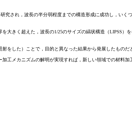
のみ研究され，波長の半分弱程度までの構造形成に成功し，いく
大きく超えた，波長の1/25のサイズの縞状構造（LIPSS
照射をした）ことで，目的と異なった結果から発展したものだ
ー加工メカニズムの解明が実現すれば，新しい領域での材料加