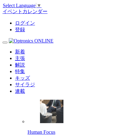
Select Language
▼
イベントカレンダー
ログイン
登録
新着
主張
解説
特集
キッズ
サイラジ
連載
Human Focus