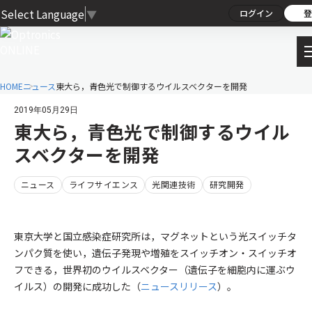
Select Language
▼
ログイン
登
HOME
ニュース
東大ら，青色光で制御するウイルスベクターを開発
2019年05月29日
東大ら，青色光で制御するウイル
スベクターを開発
ニュース
ライフサイエンス
光関連技術
研究開発
東京大学と国立感染症研究所は，マグネットという光スイッチタ
ンパク質を使い，遺伝子発現や増殖をスイッチオン・スイッチオ
フできる，世界初のウイルスベクター（遺伝子を細胞内に運ぶウ
イルス）の開発に成功した（
ニュースリリース
）。