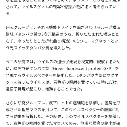
されて，ウイルスゲノムの転写や複製が起こると考えられてい
る。
研究グループは，それら機能ドメインを繋ぎ合わせるループ構造
領域（タンパク質の3次元構造のうち，折りたたまれた構造とと
らず，ゆったりとした折れ曲り構造）の1つに，マグネットとい
う光スイッチタンパク質を導入した。
今回の研究では，ウイルスの遺伝子発現を視覚的に観察するため
に，緑色蛍光タンパク質（Green fluorescent protein:GFP）を
発現するウイルスベクターを使用した。Lタンパク内部にマグネ
ットを持ったウイルスは，青色光の照射を受けている時にだけ，
遺伝子発現が起こり，増殖することできた。
さらに研究グループは，皮下にヒトの癌細胞を移植し，腫瘍を形
成させた担癌マウスを用いて，このウイルスベクターの腫瘍に対
する効果を解析した。その結果，このウイルスベクターを接種し
て，青色光の照射を受けたマウスでのみ，急激な腫瘍の縮小が確