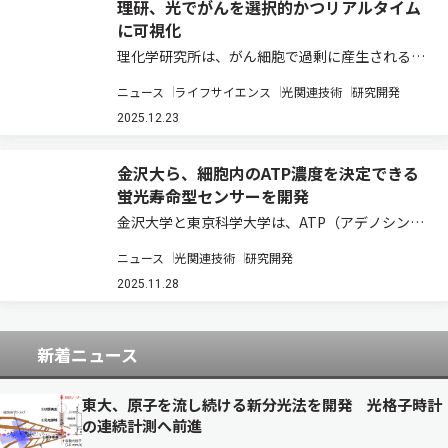
理研、光でがんを選択的かつリアルタイム
に可視化
理化学研究所は、がん細胞で過剰に産生される代
謝物アクロレインを利用し、がん細胞内でのみポ
ニュース
ライフサイエンス
光関連技術
研究開発
リマーを自発的に合成できる革新的なポリマー化
技術の開発に成功した（ニュースリリース）。 生
2025.12.23
体関連化学分野において、高分子材料は薬物送…
金沢大ら、細胞内のATP濃度を決定できる
蛍光寿命型センサーを開発
金沢大学と東京科学大学は、ATP（アデノシン三
リン酸）濃度を蛍光寿命という蛍光タンパク質の
ニュース
光関連技術
研究開発
光学的特性に変換して測定できる、新しい蛍光セ
ンサーを開発した（ニュースリリース）。 私たち
2025.11.28
の体を構成する最小単位細胞では、さまざま…
新着ニュース
東大、原子を流し続ける新分光法を開発 光格子時計
の連続計測へ前進