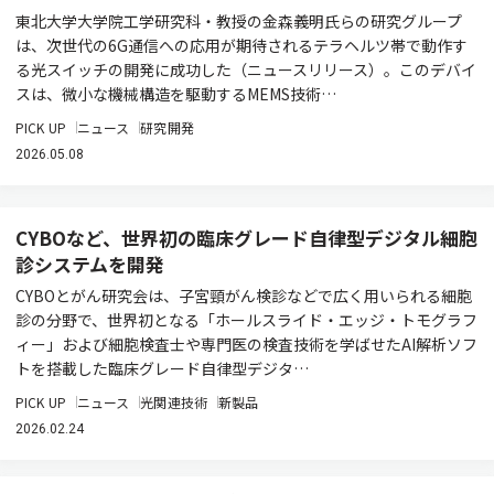
東北大学大学院工学研究科・教授の金森義明氏らの研究グループ
は、次世代の6G通信への応用が期待されるテラヘルツ帯で動作す
る光スイッチの開発に成功した（ニュースリリース）。このデバイ
スは、微小な機械構造を駆動するMEMS技術…
PICK UP
ニュース
研究開発
2026.05.08
CYBOなど、世界初の臨床グレード自律型デジタル細胞
診システムを開発
CYBOとがん研究会は、子宮頸がん検診などで広く用いられる細胞
診の分野で、世界初となる「ホールスライド・エッジ・トモグラフ
ィー」および細胞検査士や専門医の検査技術を学ばせたAI解析ソフ
トを搭載した臨床グレード自律型デジタ…
PICK UP
ニュース
光関連技術
新製品
2026.02.24