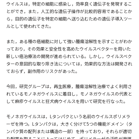
ウイルスは，特定の細胞に感染し，効率良く遺伝子を発現するこ
とができ，また，人工的な遺伝子操作が比較的容易であることか
ら，目的の遺伝子を特定の細胞へ送り込むための遺伝子導入ツー
ルとして使われてきた。
また，ある種の癌細胞に対して強い腫瘍溶解性を示すことがわか
っており，その効果と安全性を高めたウイルスベクターを用いた
新しい癌治療法の開発が進められている。しかし，ウイルスベク
ターの意図的な取り除き法については，効果的な方法は開発され
ておらず，副作用のリスクがあった。
今回，研究グループは，再生医療，腫瘍溶解性治療でよく利用さ
れているモノネガウイルスに着目し，モノネガウイルスの代表と
して麻疹ウイルスと狂犬病ウイルスを用いて研究を行なった。
モノネガウイルスは，Lタンパクという名前のウイルスポリメラ
ーゼを持つ。Lタンパクは，大きく分けて5つの機能ドメイン（タ
ンパク質の配列または構造の一部）を持っており，それらが適切
な配置を取ることによってはじめて，ポリメラーゼの活性が発揮