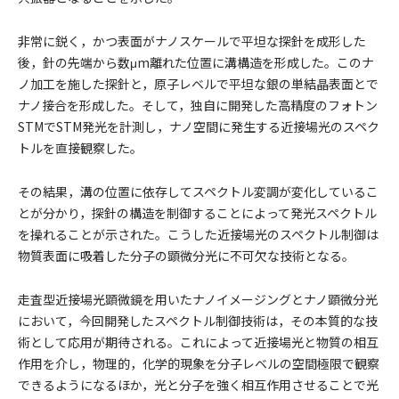
非常に鋭く，かつ表面がナノスケールで平坦な探針を成形した
後，針の先端から数μm離れた位置に溝構造を形成した。このナ
ノ加工を施した探針と，原子レベルで平坦な銀の単結晶表面とで
ナノ接合を形成した。そして，独自に開発した高精度のフォトン
STMでSTM発光を計測し，ナノ空間に発生する近接場光のスペク
トルを直接観察した。
その結果，溝の位置に依存してスペクトル変調が変化しているこ
とが分かり，探針の構造を制御することによって発光スペクトル
を操れることが示された。こうした近接場光のスペクトル制御は
物質表面に吸着した分子の顕微分光に不可欠な技術となる。
走査型近接場光顕微鏡を用いたナノイメージングとナノ顕微分光
において，今回開発したスペクトル制御技術は，その本質的な技
術として応用が期待される。これによって近接場光と物質の相互
作用を介し，物理的，化学的現象を分子レベルの空間極限で観察
できるようになるほか，光と分子を強く相互作用させることで光