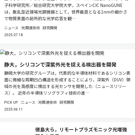
子科学研究所／総合研究大学院大学，スペインCIC NanoGUNE
は，散乱型近接場光顕微鏡として，世界最良となる1nmの細かさ
で物質表面の局所的な光学応答を観…
ニュース
光関連技術
研究開発
2025.07.18
静大，シリコンで深紫外光を捉える検出器を開発
静岡大学の研究グループは，代表的な半導体材料であるシリコン表
面に微細な周期凹凸構造を形成することにより，深紫外（DUV）領
域の光を高感度に検出する光センサを開発した（ニュースリリー
ス）。 近年の半導体リソグラフィ技術の進…
PICK UP
ニュース
光関連技術
研究開発
2025.06.11
徳島大ら，リモートプラズモニック光増強