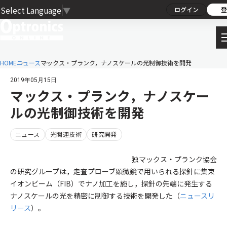
Select Language
▼
ログイン
登
HOME
ニュース
マックス・プランク，ナノスケールの光制御技術を開発
2019年05月15日
マックス・プランク，ナノスケー
ルの光制御技術を開発
ニュース
光関連技術
研究開発
独マックス・プランク協会
の研究グループは，走査プローブ顕微鏡で用いられる探針に集束
イオンビーム（FIB）でナノ加工を施し，探針の先端に発生する
ナノスケールの光を精密に制御する技術を開発した（
ニュースリ
リース
）。