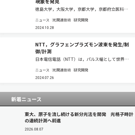
現象を発見
徳島大学，大阪大学，京都大学，京都府立医科大
学，ウシオ電機は，従来の常識を覆す新しい現象
ニュース
光関連技術
研究開発
「リモートプラズモニック光増強現象」を世界で
初めて実証した（ニュースリリース）。 プラズモ
2024.10.28
ニクスは，金属ナノ構造における電子の集団振…
NTT，グラフェンプラズモン波束を発生/制
御/計測
日本電信電話（NTT）は，パルス幅として世界最
短（1.2ピコ秒）となるグラフェンプラズモン波
ニュース
光関連技術
研究開発
束を電気的に発生・伝搬制御することに成功した
（ニュースリリース）。 テラヘルツ（THz）波を
2024.07.26
使った高速な無線通信やセンシング，イ…
新着ニュース
東大、原子を流し続ける新分光法を開発 光格子時計
の連続計測へ前進
2026.08.07