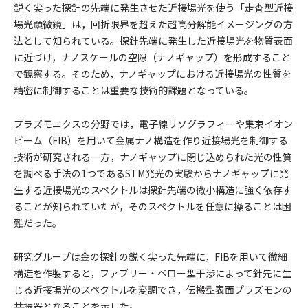
鋭く尖った探針の先端に発生させた近接場光を使う「走査型近接
場光顕微鏡」は，回折限界を超えた超高分解能イメージングの方
法として知られている。探針先端に発生した近接場光を物質表面
に近づけ，ナノスケールの空隙（ナノギャップ）を形成すること
で観察する。そのため，ナノギャップにおける近接場光の性質を
精密に制御することは重要な技術的課題となっている。
プラズモニクスの分野では，電子線リソグラフィーや集束イオン
ビーム（FIB）を用いて金属ナノ構造を作り近接場光を制御する
技術が研究される一方，ナノギャップに閉じ込められた光の性質
を調べる手法の1つであるSTM発光の実験からナノギャップに発
生する近接場光のスペクトルは探針先端の微小構造に強く依存す
ることが知られていたが，そのスペクトルを任意に操ることは困
難だった。
研究グループは金の探針の鋭く尖った先端に，FIBを用いて微細
構造を作製すると，ファブリー・ペロー型干渉によって針先に生
じる近接場光のスペクトルを変調でき，伝搬型表面プラズモンの
共振器となることを示した。