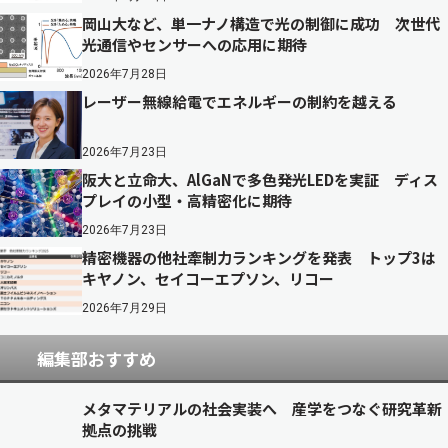
岡山大など、単一ナノ構造で光の制御に成功 次世代
光通信やセンサーへの応用に期待
2026年7月28日
レーザー無線給電でエネルギーの制約を越える
2026年7月23日
阪大と立命大、AlGaNで多色発光LEDを実証 ディス
プレイの小型・高精密化に期待
2026年7月23日
精密機器の他社牽制力ランキングを発表 トップ3は
キヤノン、セイコーエプソン、リコー
2026年7月29日
編集部おすすめ
メタマテリアルの社会実装へ 産学をつなぐ研究革新
拠点の挑戦