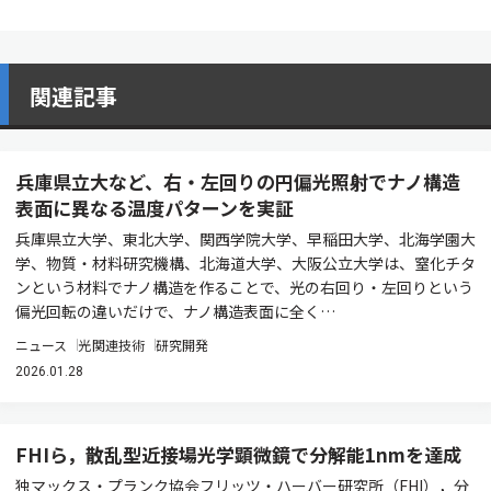
関連記事
兵庫県立大など、右・左回りの円偏光照射でナノ構造
表面に異なる温度パターンを実証
兵庫県立大学、東北大学、関西学院大学、早稲田大学、北海学園大
学、物質・材料研究機構、北海道大学、大阪公立大学は、窒化チタ
ンという材料でナノ構造を作ることで、光の右回り・左回りという
偏光回転の違いだけで、ナノ構造表面に全く…
ニュース
光関連技術
研究開発
2026.01.28
FHIら，散乱型近接場光学顕微鏡で分解能1nmを達成
独マックス・プランク協会フリッツ・ハーバー研究所（FHI），分