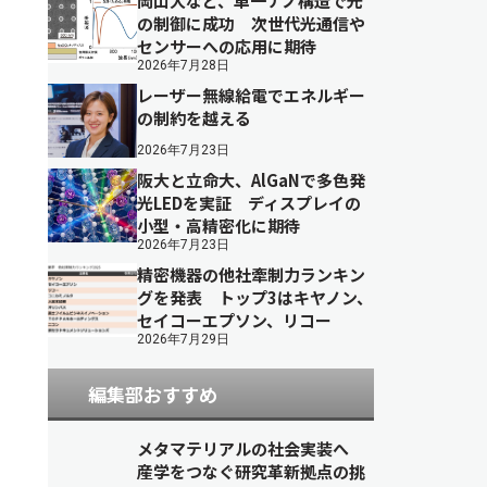
岡山大など、単一ナノ構造で光
の制御に成功 次世代光通信や
センサーへの応用に期待
2026年7月28日
レーザー無線給電でエネルギー
の制約を越える
2026年7月23日
阪大と立命大、AlGaNで多色発
光LEDを実証 ディスプレイの
小型・高精密化に期待
2026年7月23日
精密機器の他社牽制力ランキン
グを発表 トップ3はキヤノン、
セイコーエプソン、リコー
2026年7月29日
編集部おすすめ
メタマテリアルの社会実装へ
産学をつなぐ研究革新拠点の挑