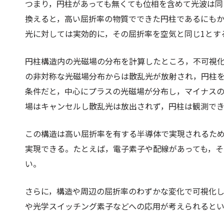
つまり，円柱があっても無くても位相を含めて光波は同
換えると，高い屈折率の物質でできた円柱であるにも
光に対しては実効的に，その屈折率を空気と同じ1とす
円柱構造内の光磁場の分布を計算したところ，不可視
の非対称な光磁場分布からは散乱光が放射され，円柱
条件だと，中心にプラスの光磁場が分布し，マイナス
場はキャンセルし散乱光は放出されず，円柱は観測で
この構造は高い屈折率を有する半導体で実現されるた
実現できる。たとえば，電子素子や配線があっても，
い。
さらに，構造や周辺の屈折率のわずかな変化で可視化
や光学スイッチング素子などへの応用が考えられると