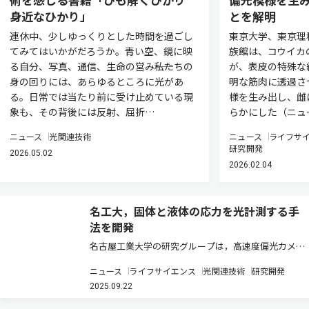
身近なひかり」
とを解明
連休中、少しゆっくりとした時間を過ごし
東京大学、東京理
てみてはいかがだろうか。青い空、鏡に映
族館は、コウイカ
る自分、写真、通信、生命の営み――私たちの
が、表皮の特殊な
身の回りには、あらゆるところに光があ
明な筋肉に透過さ
る。日常では当たり前に受け止めている現
様を生み出し、雌
象も、その背後には反射、屈折…
らかにした（ニュ
ニュース
光関連技術
ニュース
ライフサ
研究開発
2026.05.02
2026.02.04
名工大，固体と液体の応力を光計測する手
法を開発
名古屋工業大学の研究グループは，高速度偏光カメラ
で取得した複屈折データを用い，固体と液体の応力相
ニュース
ライフサイエンス
光関連技術
研究開発
互作用を光で計測する新手法を開発した（ニュースリ
2025.09.22
リース）。 脳血管疾患は日本の死因第4位を占める深
刻な病気であり，その発症メ…