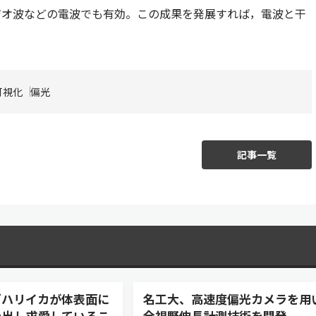
ジオ波などの電波でも有効。この成果を発展すれば，電波と干
可視化
偏光
記事一覧
ゾハリイカが体表面に
名工大、高速度偏光カメラを用
み出し求愛しているこ
全視野伸長計測技術を開発