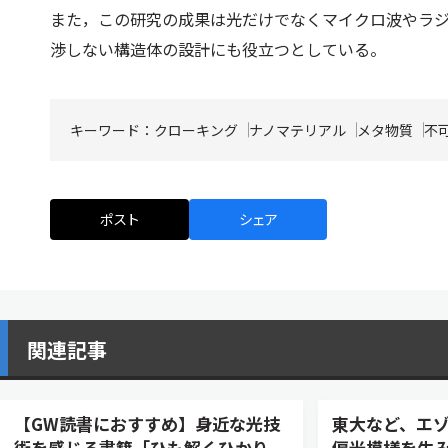
また，この研究の成果は光だけでなくマイクロ波やラ
渉しない構造体の設計にも役立つとしている。
キーワード：
クローキング
ナノマテリアル
メタ物質
不
ポスト
シェア
関連記事
【GW読書におすすめ】身近な光技
東大など、エ
術を感じる書籍「ひも解くひかり
偏光模様を生