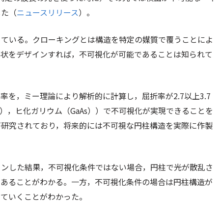
した（
ニュースリリース
）。
めている。クローキングとは構造を特定の媒質で覆うことによ
形状をデザインすれば，不可視化が可能であることは知られて
を，ミー理論により解析的に計算し，屈折率が2.7以上3.7
s），ヒ化ガリウム（GaAs））で不可視化が実現できることを
が研究されており，将来的には不可視な円柱構造を実際に作製
ョンした結果，不可視化条件ではない場合，円柱で光が散乱さ
があることがわかる。一方，不可視化条件の場合は円柱構造が
けていくことがわかった。