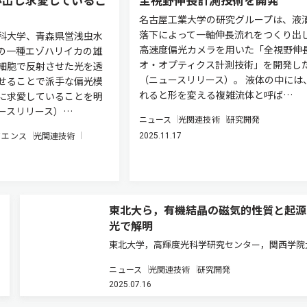
名古屋工業大学の研究グループは、液
落下によって一軸伸長流れをつくり出
科大学、青森県営浅虫水
高速度偏光カメラを用いた「全視野伸
の一種エゾハリイカの雄
オ・オプティクス計測技術」を開発し
細胞で反射させた光を透
（ニュースリリース）。 液体の中には
せることで派手な偏光模
れると形を変える複雑流体と呼ば…
に求愛していることを明
ースリリース）…
ニュース
光関連技術
研究開発
イエンス
光関連技術
2025.11.17
東北大ら，有機結晶の磁気的性質と起源
光で解明
東北大学，高輝度光科学研究センター，関西学院
学，東北大学は，新種の磁石の候補とされる有機
ニュース
光関連技術
研究開発
に，新たに求めた光に関する一般公式を適用し，
2025.07.16
磁気的性質と起源を解明した（ニュースリリース
磁石に光を当てると，どんな磁…