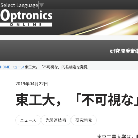
Select Language
▼
研究開発
新
HOME
ニュース
東工大，「不可視な」円柱構造を発見
2019年04月22日
東工大，「不可視な
ニュース
光関連技術
研究開発
東京工業大学は，