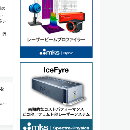
滴の
し、
長レ
た
、流
を
大
結晶
その
）。