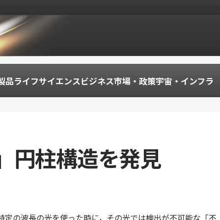
製品
ライフサイエンス
ビジネス
市場・政策
宇宙・インフラ
」円柱構造を発見
特定の波長の光を使った時に，その光では検出が不可能な「不