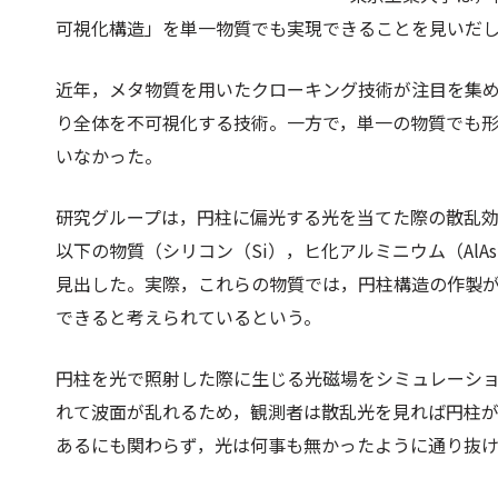
可視化構造」を単一物質でも実現できることを見いだ
近年，メタ物質を用いたクローキング技術が注目を集
り全体を不可視化する技術。一方で，単一の物質でも
いなかった。
研究グループは，円柱に偏光する光を当てた際の散乱効率
以下の物質（シリコン（Si），ヒ化アルミニウム（AlA
見出した。実際，これらの物質では，円柱構造の作製
できると考えられているという。
円柱を光で照射した際に生じる光磁場をシミュレーシ
れて波面が乱れるため，観測者は散乱光を見れば円柱
あるにも関わらず，光は何事も無かったように通り抜