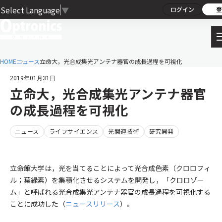
Select Language
▼
ログイン
登
HOME
ニュース
立命大，光合成集光アンテナ器官の成長過程を可視化
2019年01月31日
立命大，光合成集光アンテナ器官
の成長過程を可視化
ニュース
ライフサイエンス
光関連技術
研究開発
立命館大学は，光を当てることによって光合成色素（クロロフィ
ル；葉緑素）を集積化させるシステムを開発し，「クロロゾー
ム」と呼ばれる光合成集光アンテナ器官の成長過程を可視化する
ことに成功した（
ニュースリリース
）。