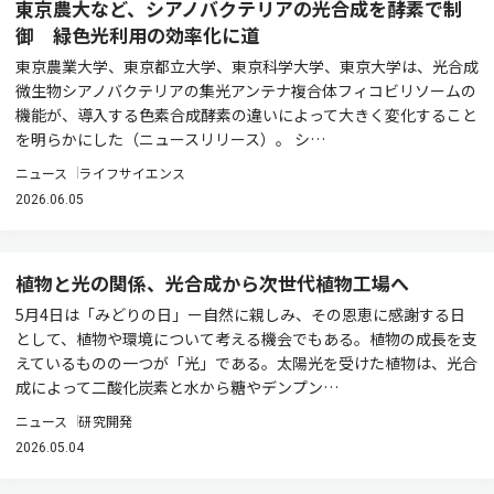
東京農大など、シアノバクテリアの光合成を酵素で制
御 緑色光利用の効率化に道
東京農業大学、東京都立大学、東京科学大学、東京大学は、光合成
微生物シアノバクテリアの集光アンテナ複合体フィコビリソームの
機能が、導入する色素合成酵素の違いによって大きく変化すること
を明らかにした（ニュースリリース）。 シ…
ニュース
ライフサイエンス
2026.06.05
植物と光の関係、光合成から次世代植物工場へ
5月4日は「みどりの日」ー自然に親しみ、その恩恵に感謝する日
として、植物や環境について考える機会でもある。植物の成長を支
えているものの一つが「光」である。太陽光を受けた植物は、光合
成によって二酸化炭素と水から糖やデンプン…
ニュース
研究開発
2026.05.04