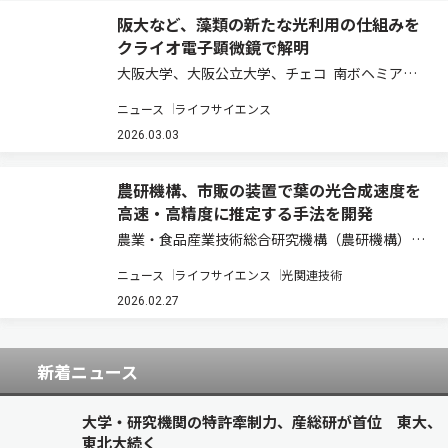
阪大など、藻類の新たな光利用の仕組みを
クライオ電子顕微鏡で解明
大阪大学、大阪公立大学、チェコ 南ボヘミア大
学、伊 ピサ大学は、クライオ電子顕微鏡法により
ニュース
ライフサイエンス
真正眼点藻Trachydiscus minutusの光合成アン
テナrVCPの立体構造を2.4Åの高分解能で解明し
2026.03.03
た（ニ…
農研機構、市販の装置で葉の光合成速度を
高速・高精度に推定する手法を開発
農業・食品産業技術総合研究機構（農研機構）
は、市販の軽量・小型装置による測定と数理モデ
ニュース
ライフサイエンス
光関連技術
ルを組み合わせ、葉の光合成速度を高速かつ高精
度に推定する手法を開発した（ニュースリリー
2026.02.27
ス）。 光合成速度の測定は約100年前から始ま
り…
新着ニュース
大学・研究機関の特許牽制力、産総研が首位 東大、
東北大続く