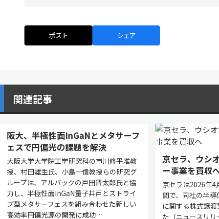
ポスト
シェア
関連記事
阪大、半極性面InGaNとメタサーフ
ェスで円偏光の課題を解決
京セラ、ウシ
大阪大学大学院工学研究科の市川修平准教
ー事業を買収
授、村田雄生氏、小島一信教授らの研究グ
ループは、アルバックの戸田晋太郎氏と協
京セラは2026年
力し、半極性面InGaN量子井戸とストライ
間で、同社の半導
プ型メタサーフェスを組み合わせた新しい
に関する株式譲渡
高効率円偏光源の開発に成功…
た（ニュースリリ