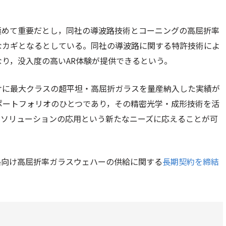
極めて重要だとし，同社の導波路技術とコーニングの高屈折率
なカギとなるとしている。同社の導波路に関する特許技術によ
なり，没入度の高いAR体験が提供できるという。
けに最大クラスの超平坦・高屈折ガラスを量産納入した実績が
ポートフォリオのひとつであり，その精密光学・成形技術を活
スソリューションの応用という新たなニーズに応えることが可
路向け高屈折率ガラスウェハーの供給に関する
長期契約を締結