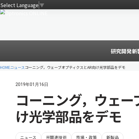
Select Language
▼
研究開発
新
HOME
ニュース
コーニング，ウェーブオプティクスとAR向け光学部品をデモ
2019年01月16日
コーニング，ウェー
け光学部品をデモ
ニュース
光関連技術
市場・政策
新製品