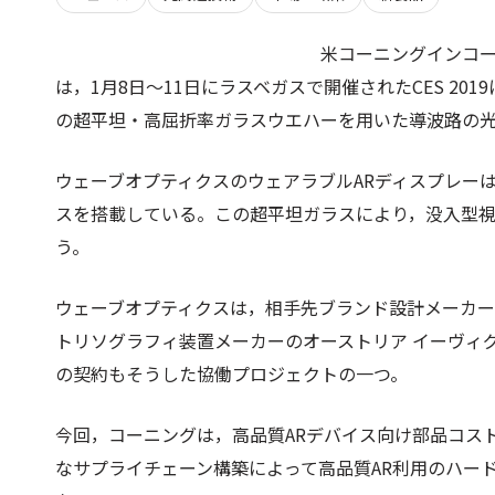
米コーニングインコーポ
は，1月8日～11日にラスベガスで開催されたCES 2
の超平坦・高屈折率ガラスウエハーを用いた導波路の
ウェーブオプティクスのウェアラブルARディスプレー
スを搭載している。この超平坦ガラスにより，没入型
う。
ウェーブオプティクスは，相手先ブランド設計メーカー（
トリソグラフィ装置メーカーのオーストリア イーヴィグル
の契約もそうした協働プロジェクトの一つ。
今回，コーニングは，高品質ARデバイス向け部品コス
なサプライチェーン構築によって高品質AR利用のハー