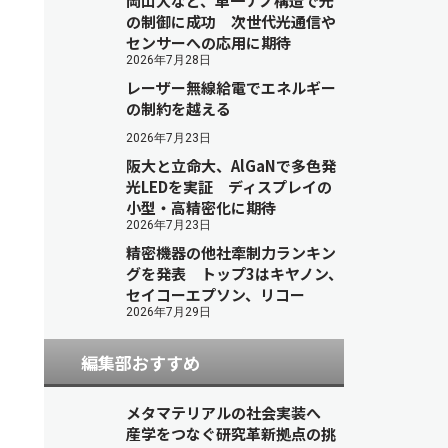
岡山大など、単一ナノ構造で光
の制御に成功 次世代光通信や
センサーへの応用に期待
2026年7月28日
レーザー無線給電でエネルギー
の制約を越える
2026年7月23日
阪大と立命大、AlGaNで多色発
光LEDを実証 ディスプレイの
小型・高精密化に期待
2026年7月23日
精密機器の他社牽制力ランキン
グを発表 トップ3はキヤノン、
セイコーエプソン、リコー
2026年7月29日
編集部おすすめ
メタマテリアルの社会実装へ
産学をつなぐ研究革新拠点の挑