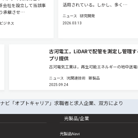
活用されている。しかし、多く…
新会社を設立して当該事
り承継させ…
ニュース
研究開発
ビジネス
2026.03.13
古河電工，LiDARで配管を測定し管理す
プリ提供
古河電気工業は，再生可能エネルギーの地中送電
適な電力用ケーブル保護管「SFVP」向けに開発
ニュース
光関連技術
新製品
設管施工管理アプリ「F-pipeVision」の提供を開
2025.09.24
ると発表した（ニュースリリース）。 2050年カ
ニュー…
光製品/企業
光製品Navi