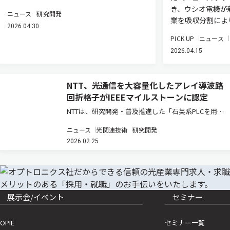
き、ウシオ電機が
ニュース
研究開発
業を吸収分割によ
2026.04.30
PICK UP
ニュース
2026.04.15
NTT、光通信を大容量化したアレイ導波路
回折格子がIEEEマイルストーンに認定
NTTは、研究開発・普及推進した「石英系PLCを用い
たアレイ導波路回折格子」の開発と普及（1992
ニュース
光関連技術
研究開発
年-1996年）の功績が、電気・電子・情報通信技術分
2026.02.25
野の世界最大の学会IEEEから「IEEEマイルストーン」
に認定されたと…
展示会/イベント
セミナー
OPIE
セミナー一覧