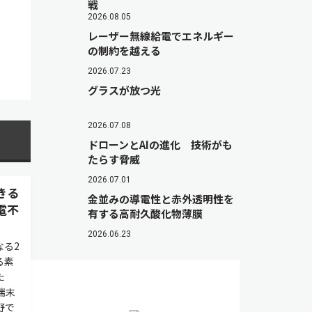
戦
2026.08.05
レーザー無線給電でエネルギー
の制約を越える
2026.07.23
グラスが放つ光
2026.07.08
ドローンとAIの進化 技術がも
たらす脅威
2026.07.01
きる
金並みの導電性と赤外透明性を
電不
有する高耐久酸化物薄膜
2026.06.23
なる2
る素
た
端末
野で