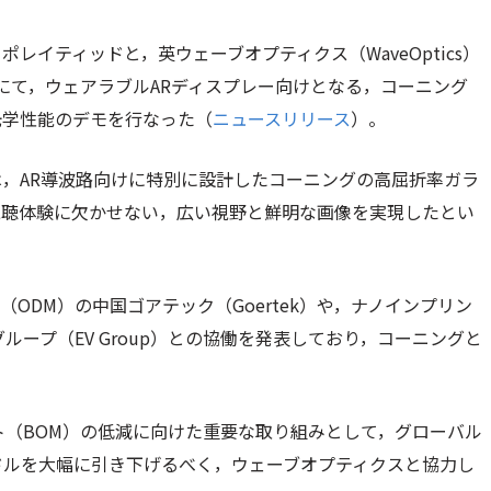
レイティッドと，英ウェーブオプティクス（WaveOptics）
019にて，ウェアラブルARディスプレー向けとなる，コーニング
光学性能のデモを行なった（
ニュースリリース
）。
は，AR導波路向けに特別に設計したコーニングの高屈折率ガラ
視聴体験に欠かせない，広い視野と鮮明な画像を実現したとい
ODM）の中国ゴアテック（Goertek）や，ナノインプリン
ープ（EV Group）との協働を発表しており，コーニングと
ト（BOM）の低減に向けた重要な取り組みとして，グローバル
ドルを大幅に引き下げるべく，ウェーブオプティクスと協力し