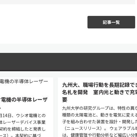
記事一覧
九州大、職場行動を長期記録で
名札を開発 室内光と動きで充
オ電機の半導体レーザ
要
へ
九州大学の研究グループは、特性の異
種類の太陽電池と、動きを電気に変え
4月14日、ウシオ電機との
子を組み合わせた装置を設計・開発し
体レーザーデバイス事業
（ニュースリリース）。 ウェアラブル
契約を締結したと発表し
は、健康管理や行動分析など幅広い分
ース）。本契約に基づ