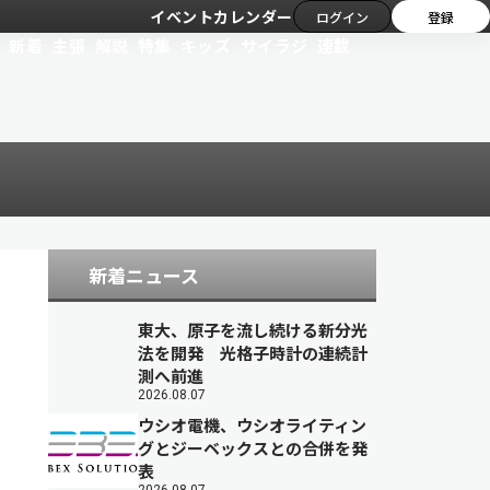
イベントカレンダー
ログイン
登録
新着
主張
解説
特集
キッズ
サイラジ
連載
新着ニュース
東大、原子を流し続ける新分光
法を開発 光格子時計の連続計
測へ前進
2026.08.07
ウシオ電機、ウシオライティン
グとジーベックスとの合併を発
表