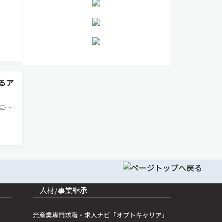
るア
に最
した埋
始す
ーボン
人材/事業継承
光産業専門求職・求人ナビ「オプトキャリア」