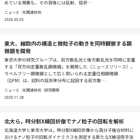
めている現象も、その背後には反射、屈折…
ニュース
光関連技術
2026.05.02
東大、細胞内の構造と微粒子の動きを同時観察する顕
微鏡を開発
東京大学の研究グループは、前方散乱光と後方散乱光を同時に定量
する「双方向定量散乱顕微鏡」を開発した（ニュースリリース）。
ラベルフリー顕微鏡として広く用いられる定量位相顕微鏡
（QPM）は、試料の屈折率分布に起因する前方散…
ニュース
光関連技術
研究開発
2025.11.28
北大ら，時分割X線回折像でナノ粒子の回転を解析
北海道⼤学と東京大学は，時分割X線回折像から高分子複合材料に
おけるナノ粒子の回転ダイナミクスを測定する新たなX線活用手法