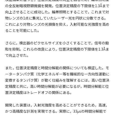
の全反射暗視野顕微鏡を開発。位置決定精度の下限値を1.3Åまで
向上させることに成功した。輪帯照明とすることで，これまで対
物レンズの1点に集光していたレーザー光を円状に分散できる。
これにより対物レンズの光損傷を抑え，入射可能な光強度を高め
ることを可能にした。
さらに，検出器のピクセルサイズを小さくすることで，信号の飽
和を抑制。これらの改良により，位置決定精度の下限値を1.3Åま
で向上させた。
また，位置決定精度と時間分解能の関係についても検証した。モ
ータータンパク質（化学エネルギー等を機械的な一方向性運動に
変換するタンパク質）が動く仕組みを理解するには，高い位置決
定精度と共に，高い時間分解能が必要になるが，時間分解能と位
置決定精度はトレードオフの関係にある。
開発した装置は，入射光強度を高めることができるため，高速，
かつ高精度な計測を実現できる。実際に，33μsの時間分解能で