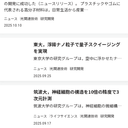
の開発に成功した（ニュースリリース）。 プラスチックやゴムに
代表される高分子材料は，日常生活から産業…
ニュース
光関連技術
研究開発
2025.10.10
東大，浮揚ナノ粒子で量子スクイージング
を実現
東京大学の研究グループは，空中に浮かせたナノ
粒子の運動状態の量子スクイージングを実現した
ニュース
光関連技術
研究開発
（ニュースリリース）。 量子スクイージングは，
原子・分子・光子などの微視的な系を中心とする
2025.09.25
様々な系で揺らぎを極限的に低減し，非古典的…
筑波大，神経細胞の構造を10倍の精度で3
次元計測
筑波大学の研究グループは，神経細胞の微細構造
を高速かつ高精度に3次元計測する技術を開発し
ニュース
ライフサイエンス
光関連技術
研究開発
た（ニュースリリース）。 脳は一つの神経細胞，
またはシナプス結合を基本単位として構成され，
2025.09.17