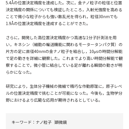
5.4Åの位置決定精度を達成した。次に，金ナノ粒子の粒径と位置
決定精度の関係についても検証したところ，入射光強度を高める
ことで微小な粒子からも強い散乱光を得られ，粒径30nmでも
1.9Åの位置決定精度を達成することができた。
さらに，開発した高位置決定精度かつ高速な1分子計測法を用
い，キネシン（細胞の輸送機能に関わるモータータンパク質）の
片方の足に直径40nmの金ナノ粒子を結合し，10μsの時間分解能
で足の動きを詳細に観察した。これまでより高い時間分解能で観
察することで，微小管に結合している足が離れる瞬間の動きが明
らかになった。
研究により，生体分子機械の微細で精巧な作動原理に，原子レベ
ルの位置決定精度で挑むことが可能になった。今後も，生物学分
野におけるより広範な応用が期待されるとしている。
キーワード：
ナノ粒子
顕微鏡