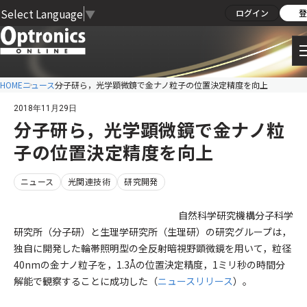
Select Language
▼
ログイン
登
HOME
ニュース
分子研ら，光学顕微鏡で金ナノ粒子の位置決定精度を向上
2018年11月29日
分子研ら，光学顕微鏡で金ナノ粒
子の位置決定精度を向上
ニュース
光関連技術
研究開発
自然科学研究機構分子科学
研究所（分子研）と生理学研究所（生理研）の研究グループは，
独自に開発した輪帯照明型の全反射暗視野顕微鏡を用いて，粒径
40nmの金ナノ粒子を，1.3Åの位置決定精度，1ミリ秒の時間分
解能で観察することに成功した（
ニュースリリース
）。