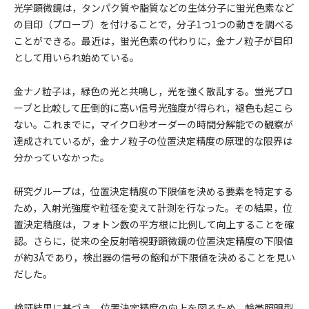
光学顕微鏡は，タンパク質や脂質などの生体分子に蛍光色素など
の目印（プローブ）を付けることで，分子1つ1つの動きを調べる
ことができる。最近は，蛍光色素の代わりに，金ナノ粒子が目印
として用いられ始めている。
金ナノ粒子は，緑色の光と共鳴し，光を強く散乱する。蛍光プロ
ーブと比較して圧倒的に高い信号光強度が得られ，褪色も起こら
ない。これまでに，マイクロ秒オーダーの時間分解能での観察が
達成されているが，金ナノ粒子の位置決定精度の原理的な限界は
分かっていなかった。
研究グループは，位置決定精度の下限値を決める要素を特定する
ため，入射光強度や粒径を変えて計測を行なった。その結果，位
置決定精度は，フォトン数の平方根に比例して向上することを確
認。さらに，従来の全反射暗視野顕微鏡の位置決定精度の下限値
が約3Åであり，検出器の信号の飽和が下限値を決めることを見い
だした。
検証結果に基づき，位置決定精度の向上を図るため，輪帯照明型