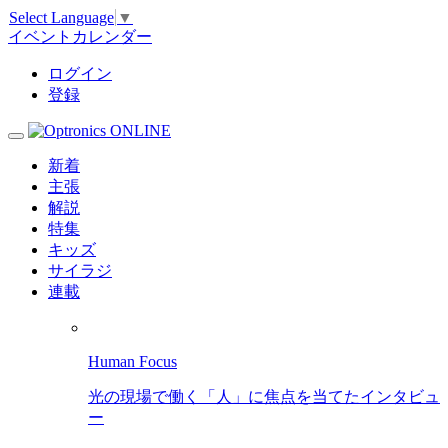
Select Language
▼
イベントカレンダー
ログイン
登録
新着
主張
解説
特集
キッズ
サイラジ
連載
Human Focus
光の現場で働く「人」に焦点を当てたインタビュ
ー