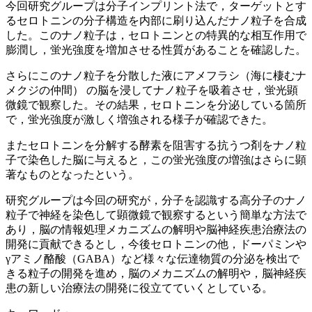
今回研究グループは分子インプリント法で，ターゲットとす
るセロトニンの分子構造を内部に刷り込んだナノ粒子を合成
した。このナノ粒子は，セロトニンとの特異的な相互作用で
膨潤し，蛍光強度を増加させる性質があることを確認した。
さらにこのナノ粒子を分散した液にアメフラシ（海に棲むナ
メクジの仲間） の脳を浸してナノ粒子を吸着させ，蛍光顕
微鏡で観察した。その結果，セロトニンを分泌している箇所
で，蛍光強度が激しく増強される様子が確認できた。
またセロトニンを分解する酵素を阻害する抗うつ剤をナノ粒
子で染色した脳に与えると，この蛍光強度の増強はさらに顕
著なものとなったという。
研究グループは今回の研究が，分子を認識する高分子のナノ
粒子で神経を染色して顕微鏡で観察するという簡単な方法で
あり，脳の情報処理メカニズムの解明や脳神経疾患治療法の
開発に貢献できるとし，今後セロトニンの他，ドーパミンや
γアミノ酪酸（GABA）など様々な伝達物質の分泌を検出で
きる粒子の開発を進め，脳のメカニズムの解明や，脳神経疾
患の新しい治療法の開発に役立てていくとしている。