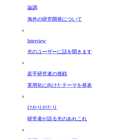
論調
海外の研究開発について
Interview
光のユーザーに話を聞きます
若手研究者の挑戦
実用化に向けたテーマを発表
ひかりがたり
研究者が語る光のあれこれ