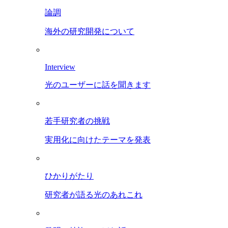
論調
海外の研究開発について
Interview
光のユーザーに話を聞きます
若手研究者の挑戦
実用化に向けたテーマを発表
ひかりがたり
研究者が語る光のあれこれ