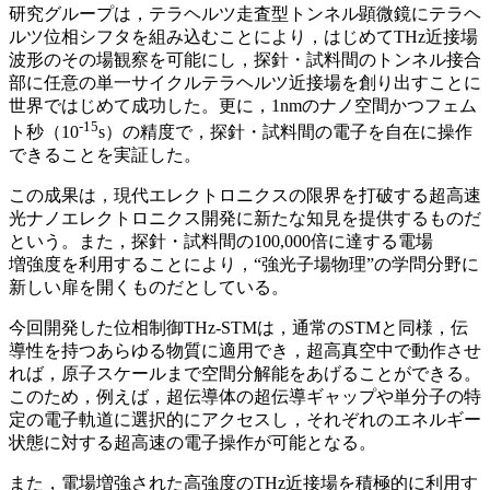
研究グループは，テラヘルツ走査型トンネル顕微鏡にテラヘ
ルツ位相シフタを組み込むことにより，はじめてTHz近接場
波形のその場観察を可能にし，探針・試料間のトンネル接合
部に任意の単一サイクルテラヘルツ近接場を創り出すことに
世界ではじめて成功した。更に，1nmのナノ空間かつフェム
-15
ト秒（10
s）の精度で，探針・試料間の電子を自在に操作
できることを実証した。
この成果は，現代エレクトロニクスの限界を打破する超高速
光ナノエレクトロニクス開発に新たな知見を提供するものだ
という。また，探針・試料間の100,000倍に達する電場
増強度を利用することにより，“強光子場物理”の学問分野に
新しい扉を開くものだとしている。
今回開発した位相制御THz-STMは，通常のSTMと同様，伝
導性を持つあらゆる物質に適用でき，超高真空中で動作させ
れば，原子スケールまで空間分解能をあげることができる。
このため，例えば，超伝導体の超伝導ギャップや単分子の特
定の電子軌道に選択的にアクセスし，それぞれのエネルギー
状態に対する超高速の電子操作が可能となる。
また，電場増強された高強度のTHz近接場を積極的に利用す