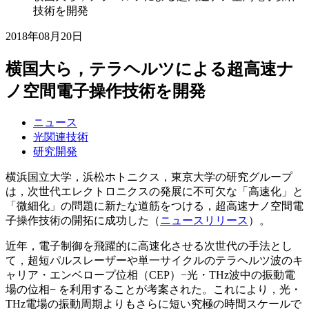
技術を開発
2018年08月20日
横国大ら，テラヘルツによる超高速ナ
ノ空間電子操作技術を開発
ニュース
光関連技術
研究開発
横浜国立大学，浜松ホトニクス，東京大学の研究グループ
は，次世代エレクトロニクスの発展に不可欠な「高速化」と
「微細化」の問題に新たな道筋をつける，超高速ナノ空間電
子操作技術の開拓に成功した（
ニュースリリース
）。
近年，電子制御を飛躍的に高速化させる次世代の手法とし
て，超短パルスレーザーや単一サイクルのテラヘルツ波のキ
ャリア・エンベロープ位相（CEP）−光・THz波中の振動電
場の位相− を利用することが考案された。これにより，光・
THz電場の振動周期よりもさらに短い究極の時間スケールで