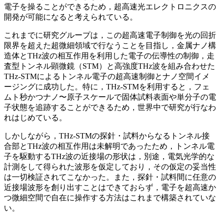
電子を操ることができるため，超高速光エレクトロニクスの
開発が可能になると考えられている。
これまでに研究グループは，この超高速電子制御を光の回折
限界を超えた超微細領域で行なうことを目指し，金属ナノ構
造体とTHz波の相互作用を利用した電子の伝導性の制御，走
査型トンネル顕微鏡（STM）と高強度THz波を組み合わせた
THz-STMによるトンネル電子の超高速制御とナノ空間イメ
ージングに成功した。特に，THz-STMを利用すると，フェ
ムト秒かつナノ〜原子スケールで固体試料表面や単分子の電
子状態を追跡することができるため，世界中で研究が行なわ
れはじめている。
しかしながら，THz-STMの探針・試料からなるトンネル接
合部とTHz波の相互作用は未解明であったため，トンネル電
子を駆動するTHz波の近接場の形状は，別途，電気光学的な
計測をして得られた波形を仮定しており，その仮定の妥当性
は一切検証されてこなかった。また，探針・試料間に任意の
近接場波形を創り出すことはできておらず，電子を超高速か
つ微細空間で自在に操作する方法はこれまで構築されていな
い。