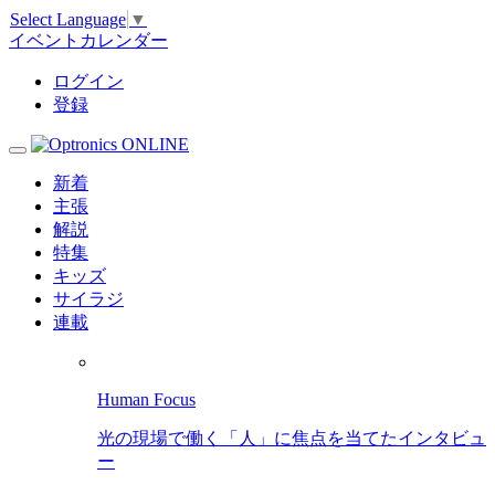
Select Language
▼
イベントカレンダー
ログイン
登録
新着
主張
解説
特集
キッズ
サイラジ
連載
Human Focus
光の現場で働く「人」に焦点を当てたインタビュ
ー