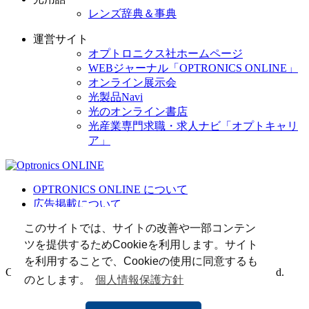
レンズ辞典＆事典
運営サイト
オプトロニクス社ホームページ
WEBジャーナル「OPTRONICS ONLINE」
オンライン展示会
光製品Navi
光のオンライン書店
光産業専門求職・求人ナビ「オプトキャリ
ア」
OPTRONICS ONLINE について
広告掲載について
運営会社
このサイトでは、サイトの改善や一部コンテン
個人情報
ツを提供するためCookieを利用します。サイト
光関連リンク集
を利用することで、Cookieの使用に同意するも
Copyright (C) 2025 The Optronics Co., Ltd. All rights reserved.
のとします。
個人情報保護方針