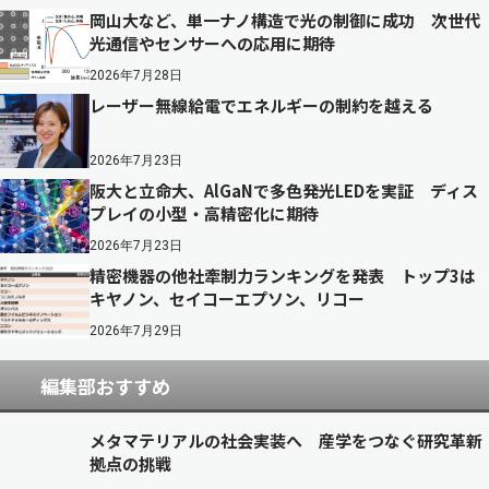
岡山大など、単一ナノ構造で光の制御に成功 次世代
光通信やセンサーへの応用に期待
2026年7月28日
レーザー無線給電でエネルギーの制約を越える
2026年7月23日
阪大と立命大、AlGaNで多色発光LEDを実証 ディス
プレイの小型・高精密化に期待
2026年7月23日
精密機器の他社牽制力ランキングを発表 トップ3は
キヤノン、セイコーエプソン、リコー
2026年7月29日
編集部おすすめ
メタマテリアルの社会実装へ 産学をつなぐ研究革新
拠点の挑戦