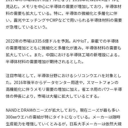
見込む。メモリを中心に半導体の需要が増加しており，半導体材
料の需要も拡大している。特に，半導体の微細化と多層化に伴
い，露光やエッチングやCMPなどで用いられる半導体材料の需要
が急増しているという。
2022年の市場は335.6億ドルを予測。AIやIoT，車載での半導体
の需要増加とともに微細化と多層化が進み，半導体材料の需要も
拡大していく。また，中国における半導体工場の新増設による，
半導体材料の需要増加が期待されるとした。
注目市場として，半導体分野におけるシリコンウエハを対象とし
た。2016年後半からデータセンター用途や，スマートフォンの
高機能化に伴うメモリ需要の増加に加え，省エネ用のパワー半導
体の伸長により，市場は大幅に拡大しているとする。
NANDとDRAMのニーズが拡大しており，現在ニーズが最も多い
300㎜ウエハの需給が特にタイトになっている。メーカーは随時
生産能力を増強していくとみるが，日系大手メーカーは依然大規