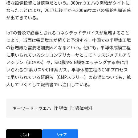
模な設備投資には慎重だという。300㎜ウエハの需給がタイトに
なったことにより，2017年後半から200㎜ウエハの需給も逼迫感
が出てきている。
IoTの普及で必要とされるコネクテッドデバイスが急増すること
により，当面は需要増加が続くと予想する。中国での半導体工場
の新増設も需要増加要因となるという。他にも，半導体成膜工程
に用いられているシリコンプリカーサとしてトリスジメチルアミ
ノシラン（3DMAS）や，SiO膜やSiN膜をエッチングする際に用
いられるCF系ガスやCHF系ガス，半導体前工程のCMPプロセス
で用いられている研磨液（CMPスラリー）の市場についても，拡
大していくとして報告書では注目している。
キーワード：
ウエハ
半導体
半導体材料
ポスト
シェア