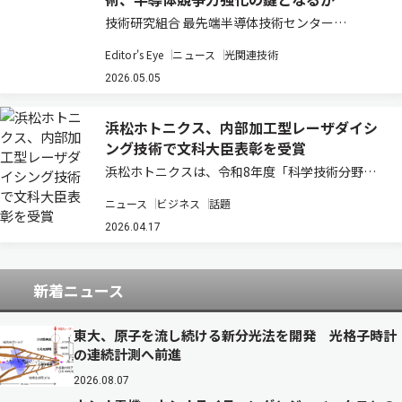
技術研究組合 最先端半導体技術センター
（LSTC）が進める光電融合型パッケージ技術の
Editor's Eye
ニュース
光関連技術
研究開発は、日本の半導体戦略において重要な転
換点を示している。ポスト5G時代におけるデー
2026.05.05
タ通信量の爆発的増大と電力消費の課題に対し、
電気…
浜松ホトニクス、内部加工型レーザダイシ
ング技術で文科大臣表彰を受賞
浜松ホトニクスは、令和8年度「科学技術分野の
文部科学大臣表彰（科学技術賞・開発部門）」に
ニュース
ビジネス
話題
おいて、「内部加工型レーザダイシング技術の開
発」で受賞したと発表した（ニュースリリー
2026.04.17
ス）。 同表彰は、社会経済や国民生活の発展に寄
与…
新着ニュース
東大、原子を流し続ける新分光法を開発 光格子時計
の連続計測へ前進
2026.08.07