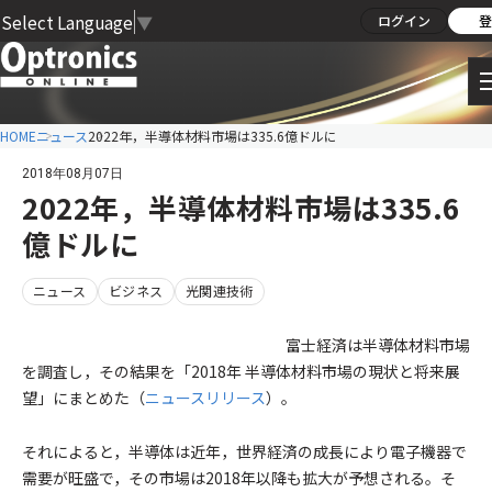
Select Language
▼
ログイン
登
HOME
ニュース
2022年，半導体材料市場は335.6億ドルに
2018年08月07日
2022年，半導体材料市場は335.6
億ドルに
ニュース
ビジネス
光関連技術
富士経済は半導体材料市場
を調査し，その結果を「2018年 半導体材料市場の現状と将来展
望」にまとめた（
ニュースリリース
）。
それによると，半導体は近年，世界経済の成長により電子機器で
需要が旺盛で，その市場は2018年以降も拡大が予想される。そ