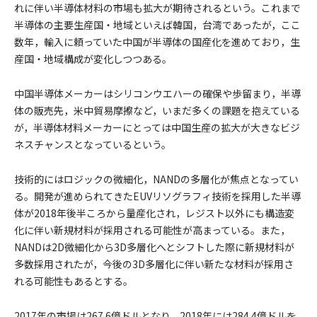
れに伴い半導体材料の市場も拡大が期待されるという。これまで
半導体の主要生産国・地域といえば韓国，台湾であったが，ここ
数年，輸入に頼っていた中国が半導体の国産化を進めており，生
産国・地域構成が変化しつつある。
中国半導体メーカーはシリコンウエハーの確保や歩留まり，半導
体の販売先，米中貿易摩擦など，いまだ多くの課題を抱えている
が，半導体材料メーカーにとっては中国生産の拡大が大きなビジ
ネスチャンスとなっているという。
技術的にはロジックの微細化，NANDの多層化が焦点となってい
る。開発が進められてきたEUVリソグラフィ技術を採用した半導
体が2018年後半ころから量産化され，レジスト以外にも構造変
化に伴い新規材料が採用される可能性が高まっている。また，
NANDは2D微細化から3D多層化へとシフトした際に新規材料が
多数採用されたが，今後の3D多層化に伴い新たな材料が採用さ
れる可能性もあるとする。
2017年の市場は267.6億ドルとなり，2018年には284.4億ドルを