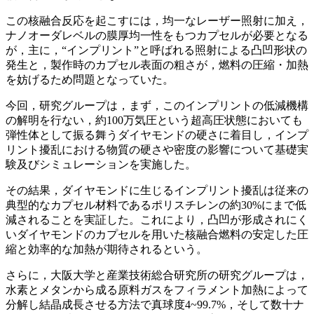
この核融合反応を起こすには，均一なレーザー照射に加え，
ナノオーダレベルの膜厚均一性をもつカプセルが必要となる
が，主に，“インプリント”と呼ばれる照射による凸凹形状の
発生と，製作時のカプセル表面の粗さが，燃料の圧縮・加熱
を妨げるため問題となっていた。
今回，研究グループは，まず，このインプリントの低減機構
の解明を行ない，約100万気圧という超高圧状態においても
弾性体として振る舞うダイヤモンドの硬さに着目し，インプ
リント擾乱における物質の硬さや密度の影響について基礎実
験及びシミュレーションを実施した。
その結果，ダイヤモンドに生じるインプリント擾乱は従来の
典型的なカプセル材料であるポリスチレンの約30%にまで低
減されることを実証した。これにより，凸凹が形成されにく
いダイヤモンドのカプセルを用いた核融合燃料の安定した圧
縮と効率的な加熱が期待されるという。
さらに，大阪大学と産業技術総合研究所の研究グループは，
水素とメタンから成る原料ガスをフィラメント加熱によって
分解し結晶成長させる方法で真球度4~99.7%，そして数十ナ