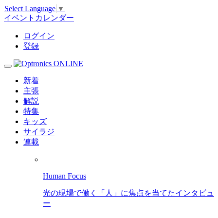
Select Language
▼
イベントカレンダー
ログイン
登録
新着
主張
解説
特集
キッズ
サイラジ
連載
Human Focus
光の現場で働く「人」に焦点を当てたインタビュ
ー