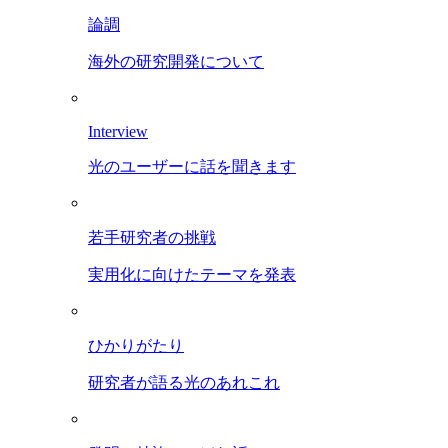
論調
海外の研究開発について
Interview
光のユーザーに話を聞きます
若手研究者の挑戦
実用化に向けたテーマを発表
ひかりがたり
研究者が語る光のあれこれ