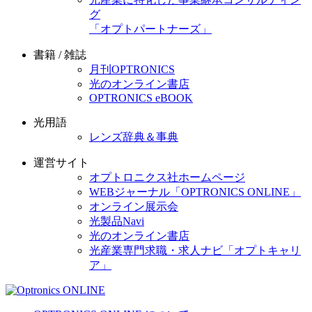
グ
「オプトパートナーズ」
書籍 / 雑誌
月刊OPTRONICS
光のオンライン書店
OPTRONICS eBOOK
光用語
レンズ辞典＆事典
運営サイト
オプトロニクス社ホームページ
WEBジャーナル「OPTRONICS ONLINE」
オンライン展示会
光製品Navi
光のオンライン書店
光産業専門求職・求人ナビ「オプトキャリ
ア」