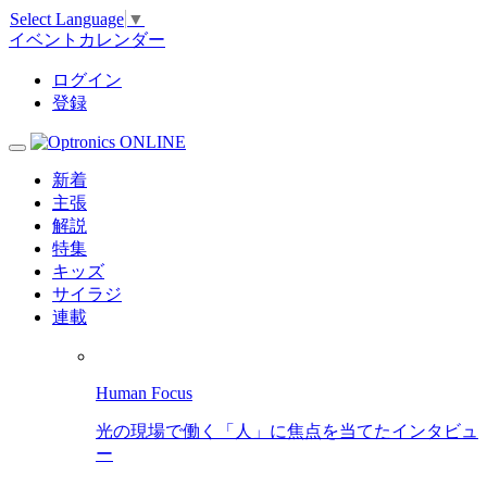
Select Language
▼
イベントカレンダー
ログイン
登録
新着
主張
解説
特集
キッズ
サイラジ
連載
Human Focus
光の現場で働く「人」に焦点を当てたインタビュ
ー