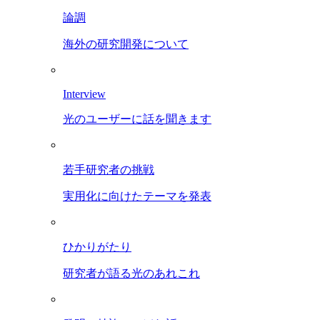
論調
海外の研究開発について
Interview
光のユーザーに話を聞きます
若手研究者の挑戦
実用化に向けたテーマを発表
ひかりがたり
研究者が語る光のあれこれ