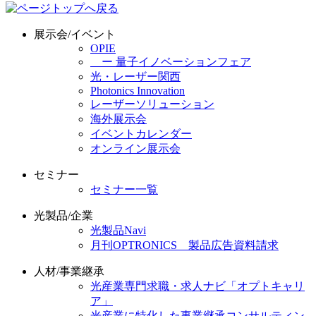
展示会/イベント
OPIE
ー 量子イノベーションフェア
光・レーザー関西
Photonics Innovation
レーザーソリューション
海外展示会
イベントカレンダー
オンライン展示会
セミナー
セミナー一覧
光製品/企業
光製品Navi
月刊OPTRONICS 製品広告資料請求
人材/事業継承
光産業専門求職・求人ナビ「オプトキャリ
ア」
光産業に特化した事業継承コンサルティン