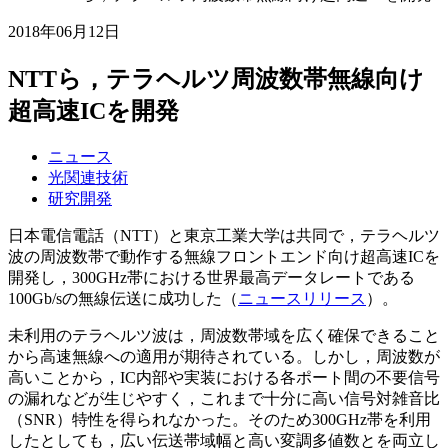
2018年06月12日
NTTら，テラヘルツ周波数帯無線向け
超高速ICを開発
ニュース
光関連技術
研究開発
日本電信電話（NTT）と東京工業大学は共同で，テラヘルツ
波の周波数帯で動作する無線フロントエンド向け超高速ICを
開発し，300GHz帯における世界最高データレートである
100Gb/sの無線伝送に成功した（
ニュースリリース
）。
未利用のテラヘルツ波は，周波数帯域を広く確保できること
から高速無線への適用が期待されている。しかし，周波数が
高いことから，IC内部や実装における各ポート間の不要信号
の漏れなどが生じやすく，これまで十分に高い信号対雑音比
（SNR）特性を得られなかった。そのため300GHz帯を利用
したとしても，広い伝送帯域幅と高い変調多値数とを両立し