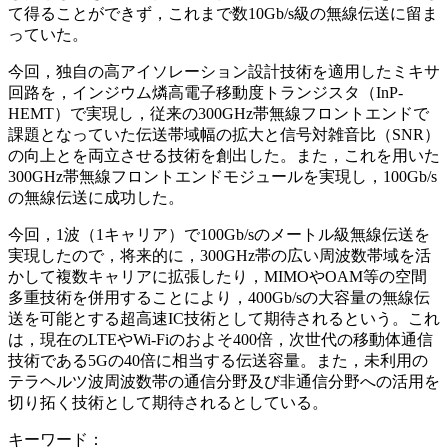
て得ることができず，これまで数10Gb/s級の無線伝送に留ま
っていた。
今回，独自の高アイソレーション設計技術を適用したミキサ
回路を，インジウム燐高電子移動度トランジスタ（InP-
HEMT）で実現し，従来の300GHz帯無線フロントエンドで
課題となっていた伝送帯域幅の拡大と信号対雑音比（SNR）
の向上とを両立させる技術を創出した。また，これを用いた
300GHz帯無線フロントエンドモジュールを実現し，100Gb/s
の無線伝送に成功した。
今回，1波（1キャリア）で100Gb/sのメートル級無線伝送を
実現したので，将来的に，300GHz帯の広い周波数帯域を活
かして複数キャリアに拡張したり，MIMOやOAM等の空間
多重技術を併用することにより，400Gb/sの大容量の無線伝
送を可能とする超高速IC技術として期待されるという。これ
は，現在のLTEやWi-Fiのおよそ400倍，次世代の移動体通信
技術である5Gの40倍に相当する伝送容量。また，未利用の
テラヘルツ波周波数帯の通信分野及び非通信分野への活用を
切り拓く技術として期待されるとしている。
キーワード：