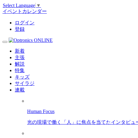
Select Language
▼
イベントカレンダー
ログイン
登録
新着
主張
解説
特集
キッズ
サイラジ
連載
Human Focus
光の現場で働く「人」に焦点を当てたインタビュ