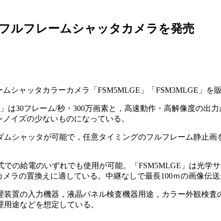
のフルフレームシャッタカメラを発売
シャッタカラーカメラ「FSM5MLGE」「FSM3MLGE」を
3MLGE」は30フレーム/秒・300万画素と，高速動作・高解像
ンノイズの少ないものになっている。
。ランダムシャッタが可能で，任意タイミングのフルフレーム静止
での給電のいずれでも使用が可能。「FSM5MLGE」は光学サイズ
素CCDカメラの置換えに適している。中継なしで最長100ｍの画像伝
装置の入力機器，液晶パネル検査機器用途，カラー外観検査の
理用途などを想定している。