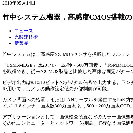
2018年05月14日
竹中システム機器，高感度CMOS搭載
ニュース
光関連技術
新製品
竹中システムは，高感度のCMOSセンサを搭載したフルフレーム
「FSM5MLGE」は20フレーム/秒・500万画素，「FSM
を取得でき、従来のCMOS製品と比較した画像は固定パター
ビデオ出力は8/10/12ビットのデジタル信号で出力する
を用いて，カメラの動作設定値の外部制御が可能。
カメラ背面への給電，またはLANケーブルを経由するPoE 方式
イズ1/1.8インチ，画素数300万画素 と，500・200万画
アプリケーションとして，画像検査装置などのカラー画像処理
その他コンピューターとネットワーク接続して行なう画像処