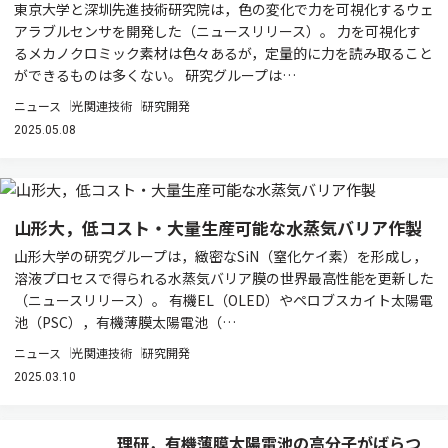
東京大学と深圳先進技術研究院は，色の変化で力を可視化するウェ
アラブルセンサを開発した（ニュースリリース）。 力を可視化す
るメカノクロミック素材は色々あるが，定量的に力を読み取ること
ができるものは多くない。 研究グループは…
ニュース
光関連技術
研究開発
2025.05.08
山形大，低コスト・大量生産可能な水蒸気バリア作製
山形大学の研究グループは，緻密なSiN（窒化ケイ素）を形成し，
溶液プロセスで得られる水蒸気バリア膜の世界最高性能を更新した
（ニュースリリース）。 有機EL（OLED）やペロブスカイト太陽電
池（PSC），有機薄膜太陽電池（…
ニュース
光関連技術
研究開発
2025.03.10
理研，有機薄膜太陽電池の高分子がばらつ