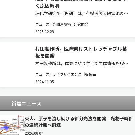
く原因解明
理化学研究所（理研）は，有機薄膜太陽電池の材
料に使われる半導体高分子の性能や特性が、これ
ニュース
光関連技術
研究開発
らの半導体高分子を合成する製造ロットごとにば
らつく原因を解明した（ニュースリリース）。 有
2025.02.28
機薄膜太陽電池は，軽量で柔軟性に優れるが，…
村田製作所，医療向けストレッチャブル基
板を開発
村田製作所は，体表に貼り付けて生体情報を収集
する医療・ヘルスケア用ウェアラブル機器などへ
ニュース
ライフサイエンス
新製品
の活用を想定し，曲げ伸ばししても高い信頼性を
保ちながら回路が動作する「ストレッチャブル基
2024.11.05
板」を開発した（ニュースリリース）。 近年医…
新着ニュース
東大、原子を流し続ける新分光法を開発 光格子時計
の連続計測へ前進
2026.08.07