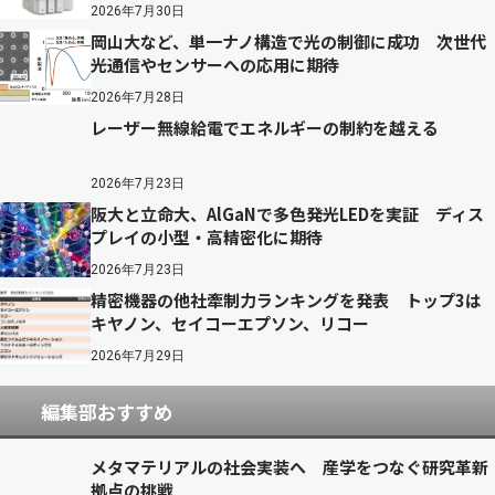
2026年7月30日
岡山大など、単一ナノ構造で光の制御に成功 次世代
光通信やセンサーへの応用に期待
2026年7月28日
レーザー無線給電でエネルギーの制約を越える
2026年7月23日
阪大と立命大、AlGaNで多色発光LEDを実証 ディス
プレイの小型・高精密化に期待
2026年7月23日
精密機器の他社牽制力ランキングを発表 トップ3は
キヤノン、セイコーエプソン、リコー
2026年7月29日
編集部おすすめ
メタマテリアルの社会実装へ 産学をつなぐ研究革新
拠点の挑戦