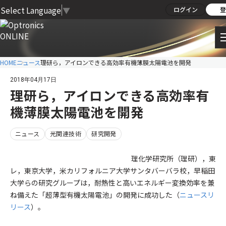
Select Language
▼
ログイン
登
HOME
ニュース
理研ら，アイロンできる高効率有機薄膜太陽電池を開発
2018年04月17日
理研ら，アイロンできる高効率有
機薄膜太陽電池を開発
ニュース
光関連技術
研究開発
理化学研究所（理研），東
レ，東京大学，米カリフォルニア大学サンタバーバラ校，早稲田
大学らの研究グループは，耐熱性と高いエネルギー変換効率を兼
ね備えた「超薄型有機太陽電池」の開発に成功した（
ニュースリ
リース
）。