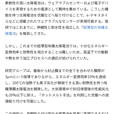
柔軟性の高い太陽電池は，ウェアラブルセンサーおよび電子デバ
イスを実現するための電源として期待を集めている。こうした機
能を持つ太陽電池を衣服などへ貼り付けることで，e-テキスタイ
ルなどに搭載されたウェアラブルなセンサーが実現可能する。理
研ではこれまでに，伸縮性と耐水性を両立した「
超薄型の有機太
陽電池
」を報告してきた。
しかし，これまでの超薄型有機太陽電池では，十分なエネルギー
変換効率と耐熱性を両立することは難しいため，高温下での駆動
や熱を伴う加工プロセスへの適応が妨げられていた。
研究グループは，基板から封止膜までの全てを合わせた膜厚が
3μmという極薄でありながら，エネルギー変換効率10%を達成
し，100℃の加熱でも素子劣化が無視できる高い耐熱性を持つ有
機薄膜太陽電池を開発した。大気環境中で80日保管後の性能劣化
も20%以下に抑え，「ホットメルト手法」を利用した衣服への直
接貼り付けを可能にした。
この技術は，衣服貼り付け型の太陽電池を容易に実現できるだけ