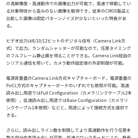
の高解像度・高速動作での画像出力が可能で，高速で移動してい
る対象物体から歪みのない画像を取得でき，従来のCMOS製品と
比較した画像は固定パターンノイズが少ないといった特長があ
る。
ビデオ出力は8/10/12ビットのデジタル信号（Camera Link方
式）で出力。ランダムシャッターが可能なので，任意タイミング
のフルフレーム静止画を得ることができる。Camera Link経由の
シリアル通信を用いて，カメラ動作設定値の外部制御が可能。
電源非重畳のCamera Link方式キャプチャーボード，電源重畳の
PoCL方式のキャプチャーボードのいずれでも使用が可能。高速
読み出し用途ではFull Configuration（カメラリンクケーブル2本
使用），低速読み出し用途ではBase Configuration（カメラリ
ンクケーブル1本使用）などと，用途によって接続方式を選択で
きる。
さらに，読み出しライン数を制限してより高速動作を行う任意本
数の部分走査読み出しが可能。低速クロックモードにより，最長