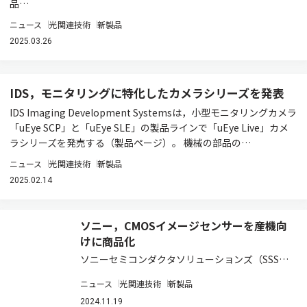
品…
ニュース
光関連技術
新製品
2025.03.26
IDS，モニタリングに特化したカメラシリーズを発表
IDS Imaging Development Systemsは，小型モニタリングカメラ
「uEye SCP」と「uEye SLE」の製品ラインで「uEye Live」カメ
ラシリーズを発売する（製品ページ）。 機械の部品の…
ニュース
光関連技術
新製品
2025.02.14
ソニー，CMOSイメージセンサーを産機向
けに商品化
ソニーセミコンダクタソリューションズ（SSS）
は，産業機器向けに，394fpsでの高速処理と，有
ニュース
光関連技術
新製品
効約2,455万画素の多画素を両立する，裏面照射
型画素構造のグローバルシャッター機能を搭載し
2024.11.19