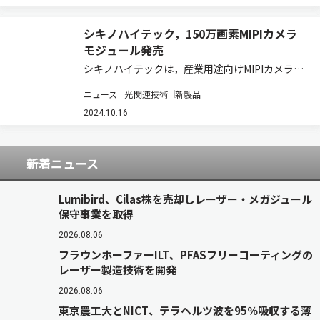
た積層型CMOSイメージセンサー…
シキノハイテック，150万画素MIPIカメラ
モジュール発売
シキノハイテックは，産業用途向けMIPIカメラモ
ジュールとして，150万画素「モノクログローバ
ニュース
光関連技術
新製品
ルシャッターカメラモジュール（型番：KBCR-
S51MM）」の販売を開始すると発表した（ニュ
2024.10.16
ースリリース）。エンジニアリングサ…
新着ニュース
Lumibird、Cilas株を売却しレーザー・メガジュール
保守事業を取得
2026.08.06
フラウンホーファーILT、PFASフリーコーティングの
レーザー製造技術を開発
2026.08.06
東京農工大とNICT、テラヘルツ波を95％吸収する薄