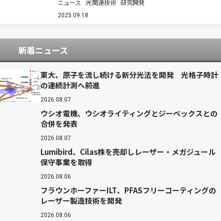
ニュース
光関連技術
研究開発
熱実験で，析出物の生成から成長までの過程をナ
ノメートルスケールの動画で観察し，個々の析出
2025.09.18
物の成長速度や方向の定量評価にも初めて成功
し…
新着ニュース
東大、原子を流し続ける新分光法を開発 光格子時計
の連続計測へ前進
2026.08.07
ウシオ電機、ウシオライティングとジーベックスとの
合併を発表
2026.08.07
Lumibird、Cilas株を売却しレーザー・メガジュール
保守事業を取得
2026.08.06
フラウンホーファーILT、PFASフリーコーティングの
レーザー製造技術を開発
2026.08.06