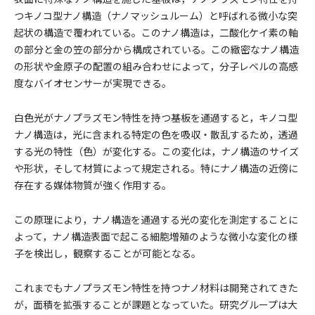
つキノコ型ナノ構造（ナノマッシュルーム）と呼ばれる微小な突
起状の構造で覆われている。このナノ構造は，二酸化ケイ素の軸
の部分と金の笠の部分から構成されている。この緻密なナノ構造
の形状や金原子の配置の組み合わせによって，分子レベルの高感
度なバイオセンサーが実現できる。
白色光がナノプラズモン特性を持つ基板を通過すると，キノコ型
ナノ構造は，光に含まれる特定の色を吸収・散乱するため，透過
する光の特性（色）が変化する。この変化は，ナノ構造のサイズ
や形状，そして材質によって規定される。特にナノ構造の近傍に
存在する媒体物質が強く作用する。
この原理により，ナノ構造を通過する光の変化を測定することに
よって，ナノ構造表面で起こる細胞増殖のような微小な変化の様
子を検出し，観察することが可能となる。
これまでもナノプラズモン特性を持つナノ材料は開発されてきた
が，面積を拡張することが課題となっていた。研究グループは大