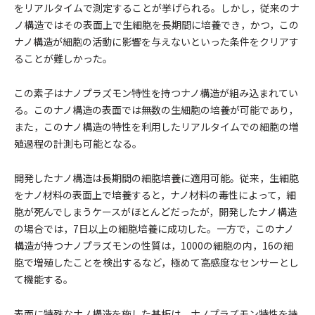
をリアルタイムで測定することが挙げられる。しかし，従来のナ
ノ構造ではその表面上で生細胞を長期間に培養でき，かつ，この
ナノ構造が細胞の活動に影響を与えないといった条件をクリアす
ることが難しかった。
この素子はナノプラズモン特性を持つナノ構造が組み込まれてい
る。このナノ構造の表面では無数の生細胞の培養が可能であり，
また，このナノ構造の特性を利用したリアルタイムでの細胞の増
殖過程の計測も可能となる。
開発したナノ構造は長期間の細胞培養に適用可能。従来，生細胞
をナノ材料の表面上で培養すると，ナノ材料の毒性によって，細
胞が死んでしまうケースがほとんどだったが，開発したナノ構造
の場合では，7日以上の細胞培養に成功した。一方で，このナノ
構造が持つナノプラズモンの性質は，1000の細胞の内，16の細
胞で増殖したことを検出するなど，極めて高感度なセンサーとし
て機能する。
表面に特殊なナノ構造を施した基板は，ナノプラズモン特性を持