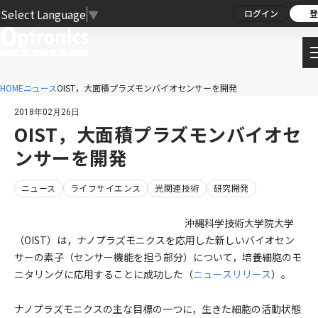
Select Language
▼
ログイン
登
HOME
ニュース
OIST，大面積プラズモンバイオセンサーを開発
2018年02月26日
OIST，大面積プラズモンバイオセ
ンサーを開発
ニュース
ライフサイエンス
光関連技術
研究開発
沖縄科学技術大学院大学
（OIST）は，ナノプラズモニクスを応用した新しいバイオセン
サーの素子（センサー機能を担う部分）について，培養細胞のモ
ニタリングに応用することに成功した（
ニュースリリース
）。
ナノプラズモニクスの主な目標の一つに，生きた細胞の活動状態