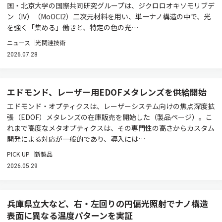
国・北京大学の国際共同研究グループは、ジクロロオキソモリブデ
ン（IV）（MoOCl2）二次元材料を用い、単一ナノ構造の中で、光
を強く「集める」働きと、特定の色の光…
ニュース
光関連技術
2026.07.28
エドモンド、レーザー用EDOFメタレンズを供給開始
エドモンド・オプティクスは、レーザーシステム向けの焦点深度拡
張（EDOF）メタレンズの在庫販売を開始した（製品ページ）。こ
れまで高度なメタオプティクスは、その専門性の高さからカスタム
開発による対応が一般的であり、導入には…
PICK UP
新製品
2026.05.29
兵庫県立大など、右・左回りの円偏光照射でナノ構造
表面に異なる温度パターンを実証