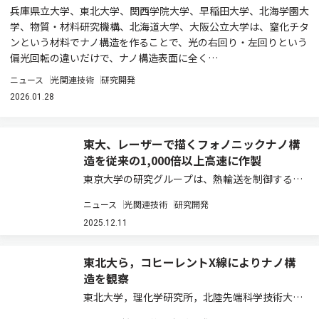
兵庫県立大学、東北大学、関西学院大学、早稲田大学、北海学園大
学、物質・材料研究機構、北海道大学、大阪公立大学は、窒化チタ
ンという材料でナノ構造を作ることで、光の右回り・左回りという
偏光回転の違いだけで、ナノ構造表面に全く…
ニュース
光関連技術
研究開発
2026.01.28
東大、レーザーで描くフォノニックナノ構
造を従来の1,000倍以上高速に作製
東京大学の研究グループは、熱輸送を制御するこ
とができるフォノニックナノ構造を、その特性を
ニュース
光関連技術
研究開発
維持しつつ、約1,000倍以上高速に作成できる手
法を提案した（ニュースリリース）。 近年、スマ
2025.12.11
ートフォンやPCを始めとする様々な電子…
東北大ら，コヒーレントX線によりナノ構
造を観察
東北大学，理化学研究所，北陸先端科学技術大学
院大学は，軽量・高強度なマグネシウム合金の加